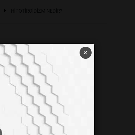
HİPOTİROİDİZM NEDİR?
×