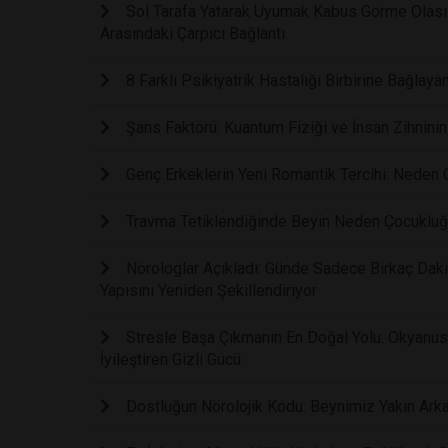
Sol Tarafa Yatarak Uyumak Kabus Görme Olasılı
Arasındaki Çarpıcı Bağlantı
8 Farklı Psikiyatrik Hastalığı Birbirine Bağla
Şans Faktörü: Kuantum Fiziği ve İnsan Zihninin 
Genç Erkeklerin Yeni Romantik Tercihi: Neden Ge
Travma Tetiklendiğinde Beyin Neden Çocukluğ
Nörologlar Açıkladı: Günde Sadece Birkaç Dakik
Yapısını Yeniden Şekillendiriyor
Stresle Başa Çıkmanın En Doğal Yolu: Okyanus 
İyileştiren Gizli Gücü
Dostluğun Nörolojik Kodu: Beynimiz Yakın Arka