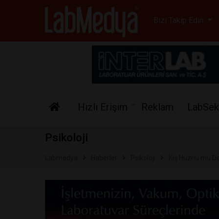
Labmedya - Laboratuv
Bizi Takip Edin
Hızlı Erişim
Reklam
LabSek
Psikoloji
Labmedya
Haberler
Psikoloji
Kış Hüznü mü D