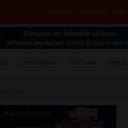
ar ve Sağlık Gazetes
Hakkımızda
|
Advertisement
|
Künye
tör
Firma Rehberi
Seri İlanlar
English 
epresyon mu?