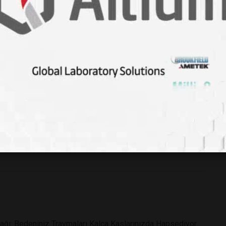
d/summertime-blues
udurum bozukluğu
#
#depresyon
#güneş ışığı
#melatonin
üzeni
#psikoterapi
ağı: Bedeniniz Travmaları Kalça Kaslarınızda Hapsediyor