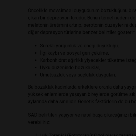
Öncelikle mevsimsel duygudurum bozukluğunu biraz 
çıkan bir depresyon türüdür. Bunun temel nedeni de 
melatonin üretimini artırıp, serotonin düzeylerini dü
diğer depresyon türlerine benzer belirtiler gösterir:
Sürekli yorgunluk ve enerji düşüklüğü,
İlgi kaybı ve sosyal geri çekilme,
Karbonhidrat ağırlıklı yiyecekler tüketme isteğ
Uyku düzeninde bozukluklar,
Umutsuzluk veya suçluluk duyguları.
Bu bozukluk kadınlarda erkeklere oranla daha yaygındı
yüksek enlemlerde yaşayan bireylerde görülme sıklı
aylarında daha sınırlıdır. Genetik faktörlerin de bu b
SAD belirtileri yaşıyor ve nasıl başa çıkacağınızı b
verebiliriz:
Işık Terapisi (Fototerapi): Özel olarak tasarlan