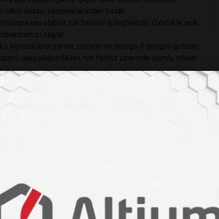
en etkili tedavi seçeneklerinden biridir.
idepresan olabilir, ruh halinizi iyileştirebilir. Özellikle açık
ydalanmanızı sağlar.
lı yiyeceklerin yerine, protein ve omega-3 zengini gıdaları
üzenli uyku alışkanlıkları, ruh haliniz üzerinde olumlu etkiler
 boyutlara ulaştıysa ve günlük yaşamınızı etkiliyorsa, bir
 davranışçı terapi (CBT) ve antidepresanlar, SAD
t-acikladi-kis-huznune-yakalanmis-