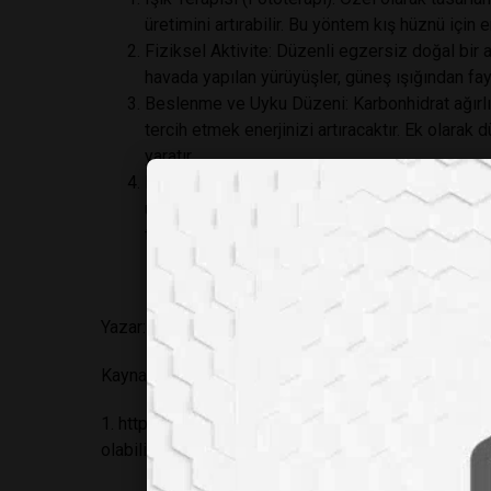
üretimini artırabilir. Bu yöntem kış hüznü için 
Fiziksel Aktivite: Düzenli egzersiz doğal bir ant
havada yapılan yürüyüşler, güneş ışığından fa
Beslenme ve Uyku Düzeni: Karbonhidrat ağırlık
tercih etmek enerjinizi artıracaktır. Ek olarak d
yaratır.
Psikoterapi ve İlaç Tedavisi: Eğer durum ciddi
uzmana başvurmanız en sağlıklısıdır. Bilişsel
tedavisinde etkili olabilir.
Yazar: Eylül Rüzgar Üzer
Kaynak
1.
https://www.ntv.com.tr/galeri/saglik/psikiyatris
olabilirsiniz,24QY3E3KzUeL_3pmV0wetw