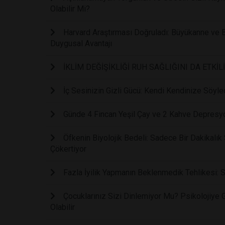
Olabilir Mi?
Harvard Araştırması Doğruladı: Büyükanne ve B
Duygusal Avantajı
İKLİM DEĞİŞİKLİĞİ RUH SAĞLIĞINI DA ETKİL
İç Sesinizin Gizli Gücü: Kendi Kendinize Söyled
Günde 4 Fincan Yeşil Çay ve 2 Kahve Depresyon
Öfkenin Biyolojik Bedeli: Sadece Bir Dakikalık 
Çökertiyor
Fazla İyilik Yapmanın Beklenmedik Tehlikesi: S
Çocuklarınız Sizi Dinlemiyor Mu? Psikolojiye 
Olabilir