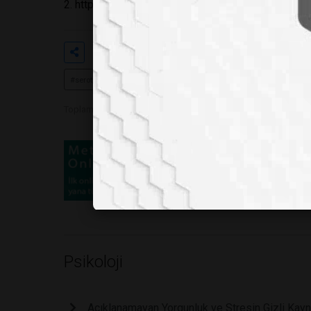
2. https://www.health.harvard.edu/mind-and-moo
Etiketler
#kış hüznü
#mevsimsel duyg
#serotonin
#ışık terapisi
#fiziksel aktivite
#beslenme d
Toplam Görüntülenme 1544
Psikoloji
Açıklanamayan Yorgunluk ve Stresin Gizli Kayn