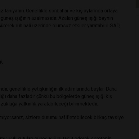
tanıyalım. Genellikle sonbahar ve kış aylarında ortaya
güneş ışığının azalmasıdır. Azalan güneş ışığı beynin
şürerek ruh hali üzerinde olumsuz etkiler yaratabilir. SAD,
i,
r, genellikle yetişkinliğin ilk adımlarında başlar. Daha
ğı daha fazladır çünkü bu bölgelerde güneş ışığı kış
ozukluğa yatkınlık yaratabileceği bilinmektedir.
ilmiyorsanız, sizlere durumu hafifletebilecek birkaç tavsiye
mış ışık kutuları güneş ışığını taklit ederek serotonin