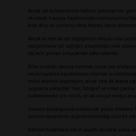
Ancak sık kullanımlarının talihsiz sonuçları var: gö
ek olarak, kaygıya, hayatımızdan memnuniyetsizliğe
bilgi akışı ve çevrimiçi olma ihtiyacı, durup dinlenme
Ancak bu tam da ruh sağlığımızın ihtiyacı olan şeydi
vazgeçmenin ruh sağlığını iyileştirdiğini öne sürüyor
ilaçlarla görülen sonuçlardan daha üstündür.
Bilim insanları deneye katılmak üzere yaş ortalaması
kendi başlarına kapatmalarını istemek ve katılımcılar
mobil interneti engelleyen, ancak yine de arama ya
uygulama yüklediler.
Yani, fotoğraf ve video çekme,
kullanmalarına izin verildi, ancak sosyal medya akı
Deneyin başlangıcında katılımcılar günde ortalama 5 
zihinsel durumlarını değerlendirebildiği özel bir anke
İnterneti bırakmanın etkisi şaşırttı: iki hafta sonra