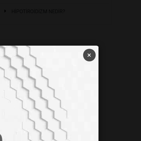
HİPOTİROİDİZM NEDİR?
×