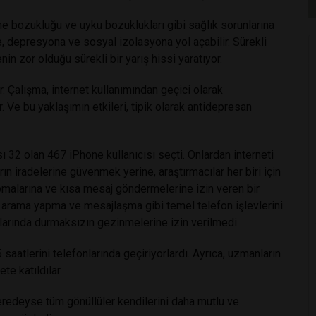
rme bozukluğu ve uyku bozuklukları gibi sağlık sorunlarına
, depresyona ve sosyal izolasyona yol açabilir. Sürekli
nin zor olduğu sürekli bir yarış hissi yaratıyor.
r. Çalışma, internet kullanımından geçici olarak
. Ve bu yaklaşımın etkileri, tipik olarak antidepresan
 32 olan 467 iPhone kullanıcısı seçti. Onlardan interneti
ın iradelerine güvenmek yerine, araştırmacılar her biri için
pmalarına ve kısa mesaj göndermelerine izin veren bir
 arama yapma ve mesajlaşma gibi temel telefon işlevlerini
şlarında durmaksızın gezinmelerine izin verilmedi.
saatlerini telefonlarında geçiriyorlardı. Ayrıca, uzmanların
te katıldılar.
, neredeyse tüm gönüllüler kendilerini daha mutlu ve