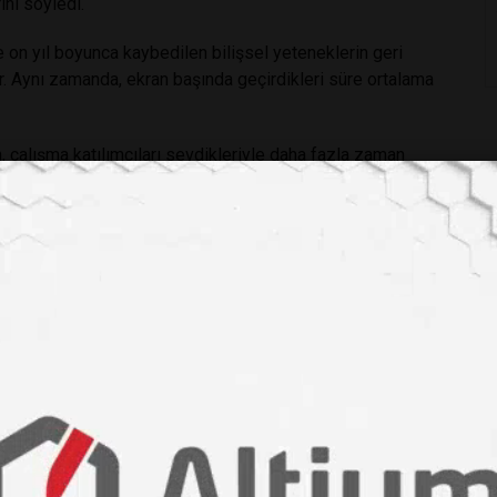
nı söyledi.
ve on yıl boyunca kaybedilen bilişsel yeteneklerin geri
ler. Aynı zamanda, ekran başında geçirdikleri süre ortalama
çalışma katılımcıları sevdikleriyle daha fazla zaman
şlevi iyileştirdiği bilinen aktiviteler.
Ayrıca daha uzun süre
.
a zor. Katılımcıların sadece yüzde 25’i iki hafta boyunca
k için herhangi bir boşluk bulmuştur. Bununla birlikte, ruhsal
yip bir kenara koyabilir ve etraflıca düşünebilirsiniz….
manı gelmedi mi?
nkol /
/pgaf017/8016017?login=false