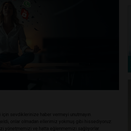
için sevdiklerinize haber vermeyi unutmayın.
 geldi, onlar olmadan ellerimiz yokmuş gibi hissediyoruz:
izi yönetmemizi ve hatta eğlenmemizi sağlıyorlar.