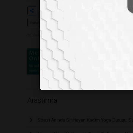
Etiketler
#dijital detoks
#akıllı telefon ba
#çevrimdışı yaşam deneyi
#sosyal medya etkileri
#bilişsel
Toplam Görüntülenme 6121
Araştırma
Stresi Anında Sıfırlayan Kadim Yoga Duruşu: Sa