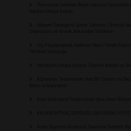
Televizyon İzlemek Beyin Hacmini Gerçekten Kü
Kanıtını Ortaya Koydu
Masum Sandığınız Şeker Tüketimi Zihninizi Nasıl
Depresyon ve Kronik Anksiyete Tehlikesi
Diş Fırçalamamak Kalbinizi Nasıl Tehdit Ediyor
Tehlikeli Yolculuğu
Nörobilim Ortaya Çıkardı: Düzenli İbadet ve De
Alzheimer Tedavisinde Yeni Bir Dönem mi Başl
Beyni İyileştirebilir
Kötü Kolesterol Tedavisinde İğne Devri Bitiyo
KALBİN İHTİYAÇ DUYDUĞU EN ÖNEMLİ YİYE
İnsan Beyninin Kusursuz Savunma Sistemi: Kaf