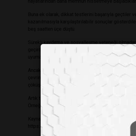
hayatlarından daha memnun hissetmeye başladıkları
Buna ek olarak, dikkat testlerini başarıyla geçtiler 
kazanılmasıyla karşılaştırılabilir sonuçlar gösterdi
beş saatten üçe düştü.
Sürekli kaydırma ve sosyalleşme yeteneği olmadan, 
geçirdi, egzersiz yaptı ve yürüdü – moral ve bilişsel i
uyumaya başladılar: uykuları ortalama 17 dakika arttı
Ancak interneti aniden hayatınızdan çıkarmak oldukç
çevrimdışı kalabilmiş, geri kalanı ise çevrimiçi olma
çöküş yaşayanlar bile iyileşme gösterdi.
Artık tamamını okuduğunuza göre telefonunuzu kilitle
Örneğin, internet bağımlılığınızdan kurtulmanın za
Kaynaklar: www.bizsiziz.com-Derleyen: Feyza Çeti
https://academic.oup.com/pnasnexus/article/4/2