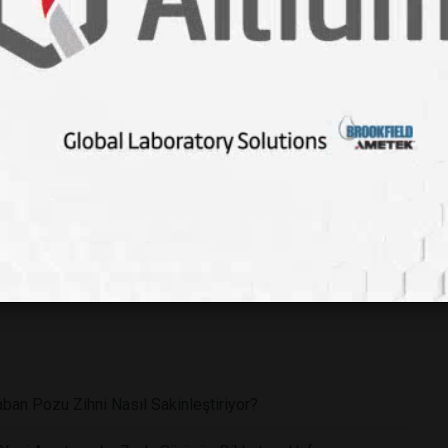
ğımlılığı
#internetin psikolojik etkileri
#ruh sağlığı ve teknoloji
 iyileşme
#uyku kalitesi ve teknoloji
ban Pozu Zihni Nasıl Sakinleştiriyor?