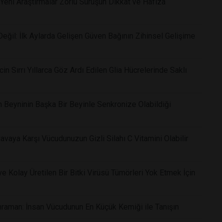
Yeni Araştırmalar Zorlu Sürüşün Dikkat ve Hafıza
ğil: İlk Aylarda Gelişen Güven Bağının Zihinsel Gelişime
in Sırrı Yıllarca Göz Ardı Edilen Glia Hücrelerinde Saklı
n Beyninin Başka Bir Beyinle Senkronize Olabildiği
vaya Karşı Vücudunuzun Gizli Silahı C Vitamini Olabilir
 Kolay Üretilen Bir Bitki Virüsü Tümörleri Yok Etmek İçin
raman: İnsan Vücudunun En Küçük Kemiği ile Tanışın