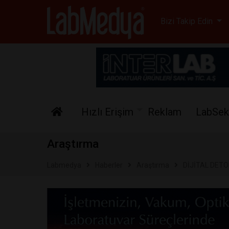
Labmedya - Laboratuv
Bizi Takip Edin
Hızlı Erişim
Reklam
LabSek
Araştırma
Labmedya
Haberler
Araştırma
DİJİTAL DETO