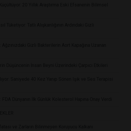
çültüyor: 20 Yıllık Araştırma Eski Efsanenin Bilimsel
 Tüketiyor: Tatlı Alışkanlığının Ardındaki Gizli
: Ağzınızdaki Gizli Bakterilerin Aort Kapağına Uzanan
rin Düşüncenin İnsan Beyni Üzerindeki Çarpıcı Etkileri
ıyor: Saniyede 40 Kez Yanıp Sönen Işık ve Ses Terapisi
r: FDA Dünyanın İlk Günlük Kolesterol Hapına Onay Verdi
CEKLER
atası ve Zarların Bilinmeyen Koruyucu Kalkanı