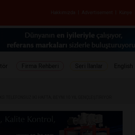
ar ve Sağlık Gazetes
Hakkımızda
|
Advertisement
|
Künye
tör
Firma Rehberi
Seri İlanlar
English 
KS TELEFONSUZ İKİ HAFTA, BEYNİ 10 YIL GENÇLEŞTİRİYOR