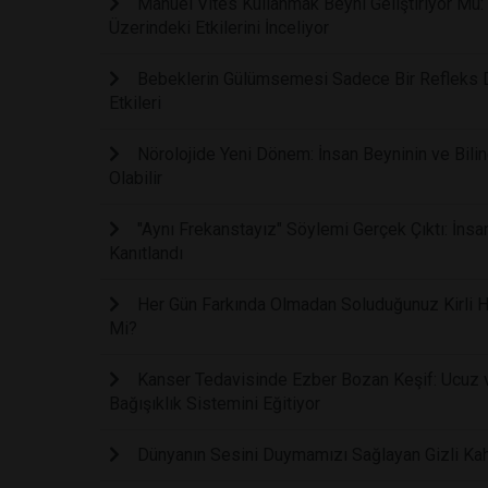
Manuel Vites Kullanmak Beyni Geliştiriyor Mu: 
Üzerindeki Etkilerini İnceliyor
Bebeklerin Gülümsemesi Sadece Bir Refleks De
Etkileri
Nörolojide Yeni Dönem: İnsan Beyninin ve Bilinc
Olabilir
"Aynı Frekanstayız" Söylemi Gerçek Çıktı: İnsa
Kanıtlandı
Her Gün Farkında Olmadan Soluduğunuz Kirli Ha
Mi?
Kanser Tedavisinde Ezber Bozan Keşif: Ucuz ve
Bağışıklık Sistemini Eğitiyor
Dünyanın Sesini Duymamızı Sağlayan Gizli Kah