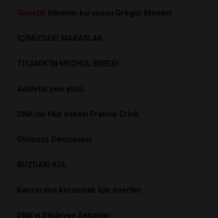
Genetik
biliminin kurucusu Gregor Mendel
İÇİMİZDEKİ MAKASLAR
TİTANİK'İN MEÇHUL BEBEĞİ
Adaletin yeni yüzü
DNA’nin fikir babasi Francis Crick
Ölümsüz Denizanası
BUZDAKI KOL
Kanserden korunmak IçIn önerIler
DNA’yi Etkileyen Sebzeler