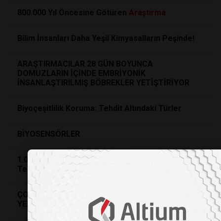
800.000 Yıl Öncesine Götüren
Araştırma
Bilim İnsanları Daha Yeşil Kimyasalların Peşinde!
ARAŞTIRMACILAR 28 GÜN BOYUNCA
DOMUZLARIN İÇİNDE EMBRİYONİK
İNSANLAŞTIRILMIŞ BÖBREKLER YETİŞTİRİYOR
Biyoçeşitlilik Koruma: Tehdit Altındaki Türler
BİYOSENSÖRLER
1.0.2. HiDNA’nın Doğuşu: DNA’da Veri Depolama
Teknolojisinin Dünü, Bugünü ve Yarını
ÇOCUKLUK ÇAĞI BEYİN KANSERİ TEDAVİSİNDE
YENİ UMUT