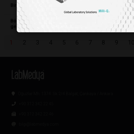
Biraz Daha Alır Mıydınız?
Böbrek dokusu karmaşık yapısıyla 3 boyutlu hale
getirildi
1
2
3
4
5
6
7
8
9
1
Oğuzlar Mh. 1374. Sk 2/4 Balgat, Çankaya / Ankara
+90 312 342 22 45
+90 312 342 22 46
bilgi@labmedya.com