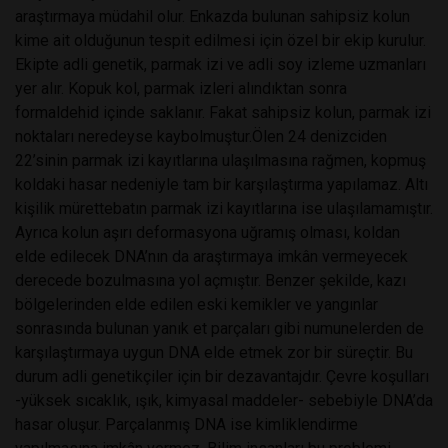
araştırmaya müdahil olur. Enkazda bulunan sahipsiz kolun
kime ait olduğunun tespit edilmesi için özel bir ekip kurulur.
Ekipte adli genetik, parmak izi ve adli soy izleme uzmanları
yer alır. Kopuk kol, parmak izleri alındıktan sonra
formaldehid içinde saklanır. Fakat sahipsiz kolun, parmak izi
noktaları neredeyse kaybolmuştur.Ölen 24 denizciden
22’sinin parmak izi kayıtlarına ulaşılmasına rağmen, kopmuş
koldaki hasar nedeniyle tam bir karşılaştırma yapılamaz. Altı
kişilik mürettebatın parmak izi kayıtlarına ise ulaşılamamıştır.
Ayrıca kolun aşırı deformasyona uğramış olması, koldan
elde edilecek DNA’nın da araştırmaya imkân vermeyecek
derecede bozulmasına yol açmıştır. Benzer şekilde, kazı
bölgelerinden elde edilen eski kemikler ve yangınlar
sonrasında bulunan yanık et parçaları gibi numunelerden de
karşılaştırmaya uygun DNA elde etmek zor bir süreçtir. Bu
durum adli genetikçiler için bir dezavantajdır. Çevre koşulları
-yüksek sıcaklık, ışık, kimyasal maddeler- sebebiyle DNA’da
hasar oluşur. Parçalanmış DNA ise kimliklendirme