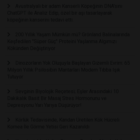
Avustralyalı bir adam Kanserli Köpeğinin DNA'sını
ChatGPT ile Analiz Edip, özel bir aşı tasarlayarak
köpeğinin kanserini tedavi etti.
200 Yıllık Yaşam Mümkün mü? Grönland Balinalarında
Keşfedilen "Süper Güç" Proteini Yaşlanma Algımızı
Kökünden Değiştiriyor
Dinozorların Yok Oluşuyla Başlayan Gizemli Evrim: 65
Milyon Yıllık Psilosibin Mantarları Modern Tıbba Işık
Tutuyor
Sevginin Biyolojik Reçetesi; Eşler Arasındaki 10
Dakikalık Basit Bir Masaj Stres Hormonunu ve
Depresyonu Yarı Yarıya Düşürüyor!
Körlük Tedavisinde, Kandan Üretilen Kök Hücreli
Kornea İle Görme Yetisi Geri Kazanıldı