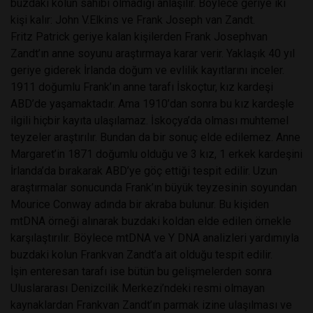
buzdaki kolun sahibi olmadığı anlaşılır. Böylece geriye iki
kişi kalır: John V.Elkins ve Frank Joseph van Zandt.
Fritz Patrick geriye kalan kişilerden Frank Josephvan
Zandt’ın anne soyunu araştırmaya karar verir. Yaklaşık 40 yıl
geriye giderek İrlanda doğum ve evlilik kayıtlarını inceler.
1911 doğumlu Frank’ın anne tarafı İskoçtur, kız kardeşi
ABD’de yaşamaktadır. Ama 1910’dan sonra bu kız kardeşle
ilgili hiçbir kayıta ulaşılamaz. İskoçya’da olması muhtemel
teyzeler araştırılır. Bundan da bir sonuç elde edilemez. Anne
Margaret’in 1871 doğumlu olduğu ve 3 kız, 1 erkek kardeşini
İrlanda’da bırakarak ABD’ye göç ettiği tespit edilir. Uzun
araştırmalar sonucunda Frank’ın büyük teyzesinin soyundan
Mourice Conway adında bir akraba bulunur. Bu kişiden
mtDNA örneği alınarak buzdaki koldan elde edilen örnekle
karşılaştırılır. Böylece mtDNA ve Y DNA analizleri yardımıyla
buzdaki kolun Frankvan Zandt’a ait olduğu tespit edilir.
İşin enteresan tarafı ise bütün bu gelişmelerden sonra
Uluslararası Denizcilik Merkezi’ndeki resmi olmayan
kaynaklardan Frankvan Zandt’ın parmak izine ulaşılması ve