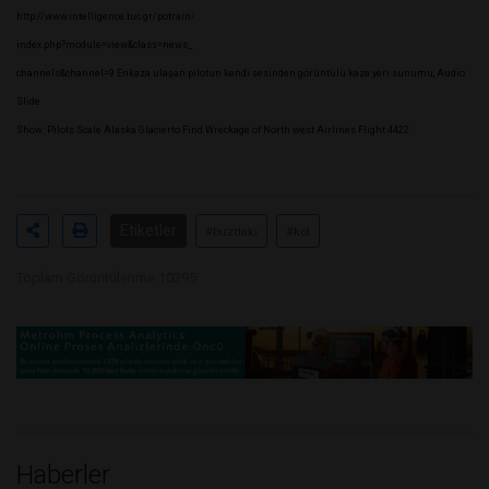
http://www.intelligence.tuc.gr/potrain/
index.php?module=view&class=news_
channels&channel=9 Enkaza ulaşan pilotun kendi sesinden görüntülü kaza yeri sunumu, Audio
Slide
Show: Pilots Scale Alaska Glacierto Find Wreckage of North west Airlines Flight 4422
Etiketler
#buzdakı
#kol
Toplam Görüntülenme 10395
Haberler