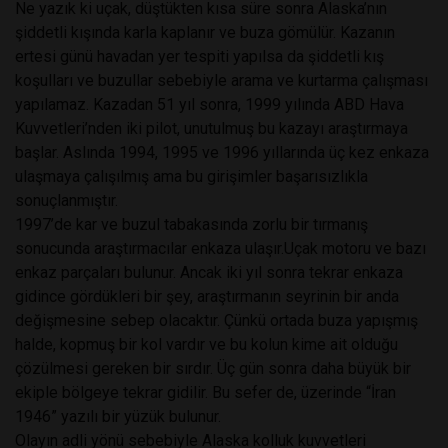
Ne yazık ki uçak, düştükten kısa süre sonra Alaska’nın
şiddetli kışında karla kaplanır ve buza gömülür. Kazanın
ertesi günü havadan yer tespiti yapılsa da şiddetli kış
koşulları ve buzullar sebebiyle arama ve kurtarma çalışması
yapılamaz. Kazadan 51 yıl sonra, 1999 yılında ABD Hava
Kuvvetleri’nden iki pilot, unutulmuş bu kazayı araştırmaya
başlar. Aslında 1994, 1995 ve 1996 yıllarında üç kez enkaza
ulaşmaya çalışılmış ama bu girişimler başarısızlıkla
sonuçlanmıştır.
1997’de kar ve buzul tabakasında zorlu bir tırmanış
sonucunda araştırmacılar enkaza ulaşır.Uçak motoru ve bazı
enkaz parçaları bulunur. Ancak iki yıl sonra tekrar enkaza
gidince gördükleri bir şey, araştırmanın seyrinin bir anda
değişmesine sebep olacaktır. Çünkü ortada buza yapışmış
halde, kopmuş bir kol vardır ve bu kolun kime ait olduğu
çözülmesi gereken bir sırdır. Üç gün sonra daha büyük bir
ekiple bölgeye tekrar gidilir. Bu sefer de, üzerinde “İran
1946” yazılı bir yüzük bulunur.
Olayın adli yönü sebebiyle Alaska kolluk kuvvetleri