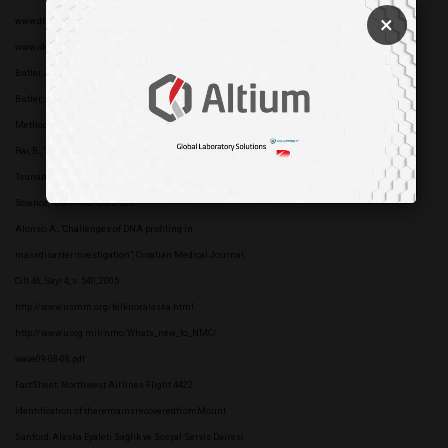
×
www.dtic.mil/dpmol/korea
www.identifinders.com
Butler, J.,Fundamental of Forensic DNA Typing, 2010.
Butler, J., Advanced topics in Forensic DNA Typing:
Methodology, 2011.
Rai, B., “Role of forensicsodontology in
Tsunamidisasters”, The Internet Journal of Forensic
Science, ISSN:1540-2622, 2007.
Alonso, A., “Challenges of DNA profiling in
massdisasterinvestigation”, Croatian Medical Journal,
Cilt 46, Sayı 4, s. 540, 2005.
http://www.usmm.org/felknoralaska.html
http://www.uscg.mil/nmc/Whats_new_to_NMC/
wave09-08-08.pdf
FactSheet: Northwest Airlines Flight 4422
Identification of theremainsrecoveredfromMount
Sanford, Alaska Eyaleti Sağlık ve Sosyal Servis Dairesi