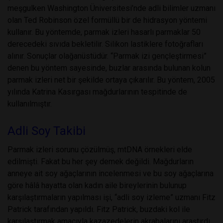
meşgulken Washington Üniversitesi’nde adli bilimler uzmanı
olan Ted Robinson özel formüllü bir de hidrasyon yöntemi
kullanır. Bu yöntemde, parmak izleri hasarlı parmaklar 50
derecedeki sıvıda bekletilir. Silikon lastiklere fotoğrafları
alınır. Sonuçlar olağanüstüdür. “Parmak izi gençleştirmesi”
denen bu yöntem sayesinde, buzlar arasında bulunan kolun
parmak izleri net bir şekilde ortaya çıkarılır. Bu yöntem, 2005
yılında Katrina Kasırgası mağdurlarının tespitinde de
kullanılmıştır.
Adli Soy Takibi
Parmak izleri sorunu çözülmüş, mtDNA örnekleri elde
edilmişti. Fakat bu her şey demek değildi. Mağdurların
anneye ait soy ağaçlarının incelenmesi ve bu soy ağaçlarına
göre hâlâ hayatta olan kadın aile bireylerinin bulunup
karşılaştırmaların yapılması işi, “adli soy izleme” uzmanı Fitz
Patrick tarafından yapıldı. Fitz Patrick, buzdaki kol ile
karşılaştırmak amacıyla kazazedelerin akrabalarını araştırdı.