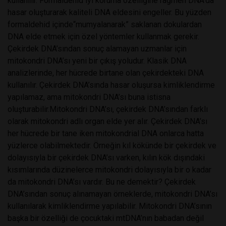
kullanılır. Formaldehid iyi koruma özelliğine rağmen DNA'da
hasar oluşturarak kaliteli DNA eldesini engeller. Bu yüzden
formaldehid içinde“mumyalanarak” saklanan dokulardan
DNA elde etmek için özel yöntemler kullanmak gerekir.
Çekirdek DNA’sından sonuç alamayan uzmanlar için
mitokondri DNA’sı yeni bir çıkış yoludur. Klasik DNA
analizlerinde, her hücrede birtane olan çekirdekteki DNA
kullanılır. Çekirdek DNA’sında hasar oluşursa kimliklendirme
yapılamaz, ama mitokondri DNA’sı buna istisna
oluşturabilir.Mitokondri DNA’sı, çekirdek DNA’sından farklı
olarak mitokondri adlı organ elde yer alır. Çekirdek DNA’sı
her hücrede bir tane iken mitokondrial DNA onlarca hatta
yüzlerce olabilmektedir. Örneğin kıl kökünde bir çekirdek ve
dolayısıyla bir çekirdek DNA’sı varken, kılın kök dışındaki
kısımlarında düzinelerce mitokondri dolayısıyla bir o kadar
da mitokondri DNA’sı vardır. Bu ne demektir? Çekirdek
DNA’sından sonuç alınamayan örneklerde, mitokondri DNA’sı
kullanılarak kimliklendirme yapılabilir. Mitokondri DNA’sının
başka bir özelliği de çocuktaki mtDNA’nın babadan değil