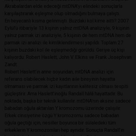
Akrabalardan elde edeceği mtDNA’yı elindeki sonuçlarla
karşılaştırarak eşleşme olup olmadığını bulmaya çalıştı.
En heyecanlı kısma gelinmişti. Buzdaki kol kime aitti? 2007
Eylül’ü itibariyle 13 kişinin yalnız mtDNA analiziyle, 9 kişinin
yalnız parmak izi analiziyle, 5 kişinin de hem mtDNA hem de
parmak izi analizi ile kimliklendirmesi yapıldı. Toplam 27
kişinin buzdaki kol ile eşleşmediği görüldü. Geriye üç kişi
kalıyordu: Robert Haslett, John V. Elkins ve Frank Josephvan
Zandt.
Robert Haslett’in anne soyundan, mtDNA analizi için
referans olabilecek hiçbir kadın aile bireyinin hayatta
olmaması ve parmak izi kayıtlarının kalitesiz olması tespiti
güçleştirir. Ama Haslett’inoğlu Randall hâlâ hayattadır. Bu
noktada, başka bir teknik kullanılır. mtDNA’nın aksine sadece
babadan oğula aktarılan Y kromozomu üzerinde çalışılır.
Erkek cinsiyetine özgü Y kromozomu sadece babadan
oğula geçtiği için, nesiller boyunca bir sülaledeki tüm
erkeklerin Y kromozomları hep aynıdır. Sonuçta Randall’ın