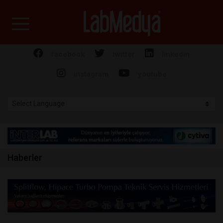
Labmedya - Laboratuv
facebook
twitter
linkedin
instagram
youtube
Haberler