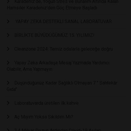
Karadeniz’de, Yoğun Stres ve Bunalım Altında Kalan
Hamsiler Karadeniz’den Göç Etmeye Başladı
YAPAY ZEKA DESTEKLİ SANAL LABORATUVAR
BİRLİKTE BÜYÜDÜĞÜMÜZ 15. YILIMIZ!
Cleanzone 2024: Temiz odalarla geleceğe doğru
Yapay Zeka Arkadaşa Mesaj Yazmada Yardımcı
Olabilir, Ama Yapmayın
Düşündüğünüz Kadar Sağlıklı Olmayan 7 " Sahtekâr
Gıda"
Laboratuvarda üretilen ilk kahve
Aç Mıyım Yoksa Sıkıldım Mı?
3.4 Milyar Dozun Ardından Covid-19 Aşıları