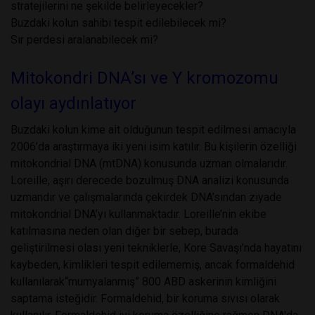
stratejilerini ne şekilde belirleyecekler?
Buzdaki kolun sahibi tespit edilebilecek mi?
Sır perdesi aralanabilecek mi?
Mitokondri DNA’sı ve Y kromozomu
olayı aydınlatıyor
Buzdaki kolun kime ait olduğunun tespit edilmesi amacıyla
2006’da araştırmaya iki yeni isim katılır. Bu kişilerin özelliği
mitokondrial DNA (mtDNA) konusunda uzman olmalarıdır.
Loreille, aşırı derecede bozulmuş DNA analizi konusunda
uzmandır ve çalışmalarında çekirdek DNA’sından ziyade
mitokondrial DNA’yı kullanmaktadır. Loreille’nin ekibe
katılmasına neden olan diğer bir sebep, burada
geliştirilmesi olası yeni tekniklerle, Kore Savaşı’nda hayatını
kaybeden, kimlikleri tespit edilememiş, ancak formaldehid
kullanılarak“mumyalanmış” 800 ABD askerinin kimliğini
saptama isteğidir. Formaldehid, bir koruma sıvısı olarak