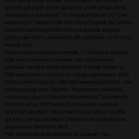
yapılmasına imkân vermez. Bilim insanları bu problemi
çözmek için büyük gayret gösteriyor. 2008 yılında Japon
Wakayama ve arkadaşları, 16 yıl önce ölmüş ve -20 °C’de
saklanmış bir fareden DNA elde etmeyi başardı. Bu çalışma,
buzullarla kaplı bölgelerde ölmüş ve buzullar arasında
yıllarca saklı kalmış canlılardaki adli çalışmalar için de umut
kaynağı oldu.
Alaska vakasını araştıran uzmanlar, 3 yıl boyunca standart
DNA analiz teknikleri kullanarak olayı aydınlatmaya
çalışsalar da hiçbir sonuç alamadılar. Parmak izinden ve
DNA analizinden kolun kime ait olduğu saptanamadı. 2002
yılında örnekler ticari bir DNA laboratuvarına gönderilir. Yine
olumsuz cevap alınır. Raporda “degradasyon sebebiyle
incelemeye müsait DNA elde edilememiştir” yazmaktadır.
Ölümden sonra, DNA molekülü hücrelerdeki enzimler
tarafından parçalanır. Mikroorganizmalar, yüksek sıcaklık,
ışık gibi iç ve dış faktörlerin DNA’da hasar oluşturmasına
degradasyon (bozulma) denir.
Peki, araştırmacılar bu durumda ne yapacak? Yeni