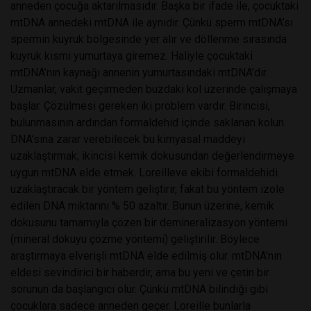
anneden çocuğa aktarılmasıdır. Başka bir ifade ile, çocuktaki
mtDNA annedeki mtDNA ile aynıdır. Çünkü sperm mtDNA’sı
spermin kuyruk bölgesinde yer alır ve döllenme sırasında
kuyruk kısmı yumurtaya giremez. Haliyle çocuktaki
mtDNA’nın kaynağı annenin yumurtasındaki mtDNA’dır.
Uzmanlar, vakit geçirmeden buzdaki kol üzerinde çalışmaya
başlar. Çözülmesi gereken iki problem vardır. Birincisi,
bulunmasının ardından formaldehid içinde saklanan kolun
DNA’sına zarar verebilecek bu kimyasal maddeyi
uzaklaştırmak; ikincisi kemik dokusundan değerlendirmeye
uygun mtDNA elde etmek. Loreilleve ekibi formaldehidi
uzaklaştıracak bir yöntem geliştirir, fakat bu yöntem izole
edilen DNA miktarını % 50 azaltır. Bunun üzerine, kemik
dokusunu tamamıyla çözen bir demineralizasyon yöntemi
(mineral dokuyu çözme yöntemi) geliştirilir. Böylece
araştırmaya elverişli mtDNA elde edilmiş olur. mtDNA’nın
eldesi sevindirici bir haberdir, ama bu yeni ve çetin bir
sorunun da başlangıcı olur. Çünkü mtDNA bilindiği gibi
çocuklara sadece anneden geçer. Loreille bunlarla