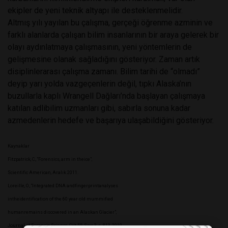
ekipler de yeni teknik altyapı ile desteklenmelidir.
Altmış yılı yayılan bu çalışma, gerçeği öğrenme azminin ve
farklı alanlarda çalışan bilim insanlarının bir araya gelerek bir
olayı aydınlatmaya çalışmasının, yeni yöntemlerin de
gelişmesine olanak sağladığını gösteriyor. Zaman artık
disiplinlerarası çalışma zamanı. Bilim tarihi de “olmadı”
deyip yarı yolda vazgeçenlerin değil, tıpkı Alaska’nın
buzullarla kaplı Wrangell Dağları’nda başlayan çalışmaya
katılan adlibilim uzmanları gibi, sabırla sonuna kadar
azmedenlerin hedefe ve başarıya ulaşabildiğini gösteriyor.
Kaynaklar
Fitzpatrick, C., “Forensics, arm in theice”,
Scientific American, Aralık 2011.
Loreille, O., “Integrated DNA andfingerprintanalyses
intheidentification of the 60 year old mummified
humanremains discovered in an Alaskan Glacier”,
Journal of Forensic Science, Cilt 55, Sayı 3, s. 813, 2010.