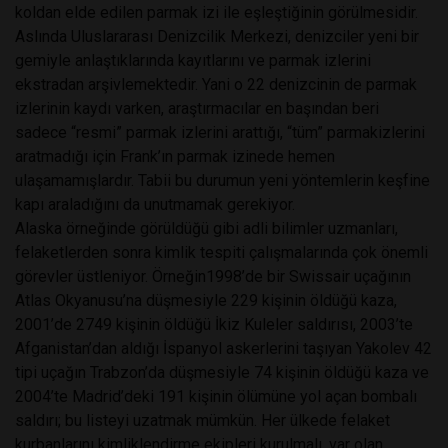
koldan elde edilen parmak izi ile eşleştiğinin görülmesidir.
Aslında Uluslararası Denizcilik Merkezi, denizciler yeni bir
gemiyle anlaştıklarında kayıtlarını ve parmak izlerini
ekstradan arşivlemektedir. Yani o 22 denizcinin de parmak
izlerinin kaydı varken, araştırmacılar en başından beri
sadece “resmi” parmak izlerini arattığı, “tüm” parmakizlerini
aratmadığı için Frank’ın parmak izinede hemen
ulaşamamışlardır. Tabii bu durumun yeni yöntemlerin keşfine
kapı araladığını da unutmamak gerekiyor.
Alaska örneğinde görüldüğü gibi adli bilimler uzmanları,
felaketlerden sonra kimlik tespiti çalışmalarında çok önemli
görevler üstleniyor. Örneğin1998’de bir Swissair uçağının
Atlas Okyanusu’na düşmesiyle 229 kişinin öldüğü kaza,
2001’de 2749 kişinin öldüğü İkiz Kuleler saldırısı, 2003’te
Afganistan’dan aldığı İspanyol askerlerini taşıyan Yakolev 42
tipi uçağın Trabzon’da düşmesiyle 74 kişinin öldüğü kaza ve
2004’te Madrid’deki 191 kişinin ölümüne yol açan bombalı
saldırı; bu listeyi uzatmak mümkün. Her ülkede felaket
kurbanlarını kimliklendirme ekipleri kurulmalı, var olan