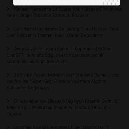
Kanser Hücrelerini 24 Saatte Kök Hücreye Dönüştüren
Yeni Hidrojel Tedavide Ezberleri Bozuyor
Çinli Bilim İnsanlarının Geliştirdiği Ultra Hassas Optik
Saat Saniyenin Tanımını Kalıcı Olarak Değiştiriyor
Avustralyalı bir adam Kanserli Köpeğinin DNA'sını
ChatGPT ile Analiz Edip, özel bir aşı tasarlayarak
köpeğinin kanserini tedavi etti.
200 Yıllık Yaşam Mümkün mü? Grönland Balinalarında
Keşfedilen "Süper Güç" Proteini Yaşlanma Algımızı
Kökünden Değiştiriyor
Dinozorların Yok Oluşuyla Başlayan Gizemli Evrim: 65
Milyon Yıllık Psilosibin Mantarları Modern Tıbba Işık
Tutuyor
Sevginin Biyolojik Reçetesi; Eşler Arasındaki 10