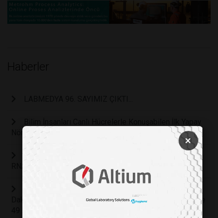
Haberler
LABMEDYA 96. SAYIMIZ ÇIKTI...
Bilim İnsanları Canlı Hücrelerle Konuşabilen İlk Yapay
Nöronu Geliştirdi
×
Uzaydan Gelen Hayat: Ryugu Asteroitinde DNA ve
RNA Bileşenlerinin Tamamı Keşfedildi
Erken Çocukluk Döneminde Dijital Tehdit: Her 30
Dakikalık Ekran Süresi Konuşma Gecikmesi Riskini Yüzde
49 Artırıyor