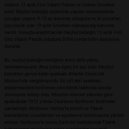
sadece 13 aylık Eino Viljami Panula ve Sidney Goodwin
kaldı. Meçhul bebeğin dişlerinde yapılan incelemelerde
çocuğun yaşının 9-15 ay arasında olduğuna ve iki çocuktan
yaşı büyük olan 19 aylık Goodwin olamayacağı kanısına
varıldı. Sonuçta araştırmacılar meçhul bebeğin 13 aylık Finli
Eino Viljami Panula olduğunu 2004 yılında bilim dünyasına
duyurdu.
Bu, meçhul bebeğin kimliğinin ikinci defa yanlış
tanımlanmasıydı. Ama sonra ilginç bir şey oldu. Meçhul
bebekten geriye kalan ayakkabı Atlantik Denizcilik
Müzesi’nde sergileniyordu. Bir çift deri ayakkabı,
araştırmacıların belirlenen yeni kimlik hakkında sorular
sormasına sebep oldu. Müzenin internet sitesine göre
ayakkabılar 1912 yılında Clearance Northover tarafından
saklanmıştı. Northover Halifax’ta polisti ve Titanik
kurbanlarının cesetlerinin ve eşyalarının korunmasına yardım
etmişti. Northover’ın torunu Earle bir mektubunda Titanik