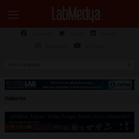
Labmedya - Laboratuv
facebook
twitter
linkedin
instagram
youtube
Haberler