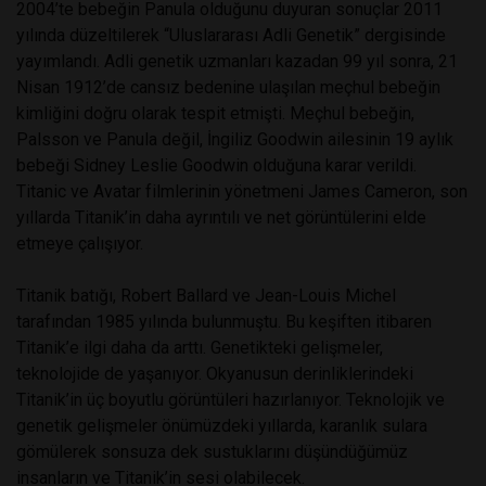
2004’te bebeğin Panula olduğunu duyuran sonuçlar 2011
yılında düzeltilerek “Uluslararası Adli Genetik” dergisinde
yayımlandı. Adli genetik uzmanları kazadan 99 yıl sonra, 21
Nisan 1912’de cansız bedenine ulaşılan meçhul bebeğin
kimliğini doğru olarak tespit etmişti. Meçhul bebeğin,
Palsson ve Panula değil, İngiliz Goodwin ailesinin 19 aylık
bebeği Sidney Leslie Goodwin olduğuna karar verildi.
Titanic ve Avatar filmlerinin yönetmeni James Cameron, son
yıllarda Titanik’in daha ayrıntılı ve net görüntülerini elde
etmeye çalışıyor.
Titanik batığı, Robert Ballard ve Jean-Louis Michel
tarafından 1985 yılında bulunmuştu. Bu keşiften itibaren
Titanik’e ilgi daha da arttı. Genetikteki gelişmeler,
teknolojide de yaşanıyor. Okyanusun derinliklerindeki
Titanik’in üç boyutlu görüntüleri hazırlanıyor. Teknolojik ve
genetik gelişmeler önümüzdeki yıllarda, karanlık sulara
gömülerek sonsuza dek sustuklarını düşündüğümüz
insanların ve Titanik’in sesi olabilecek.