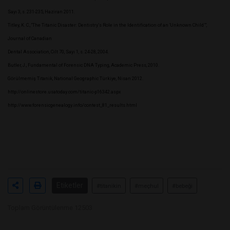
Sayı 3, s. 231-235, Haziran 2011.
Titley, K. C., “The Titanic Disaster: Dentistry’s Role in the Identification of an ‘Unknown Child’”,
Journal of Canadian
Dental Association, Cilt 70, Sayı 1, s. 24-28, 2004.
Butler, J., Fundamental of Forensic DNA Typing, Academic Press, 2010.
Görülmemiş Titanik, National Geographic Türkiye, Nisan 2012.
http://onlinestore.usatoday.com/titanic-p16342.aspx
http://www.forensicgenealogy.info/contest_81_results.html
Etiketler
#titanikin
#meçhul
#bebeği
Toplam Görüntülenme 12503