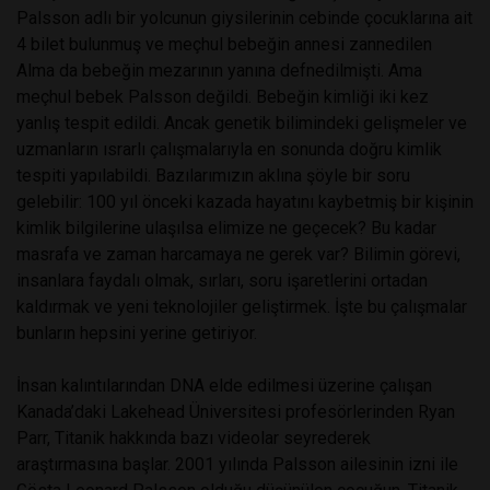
Palsson adlı bir yolcunun giysilerinin cebinde çocuklarına ait
4 bilet bulunmuş ve meçhul bebeğin annesi zannedilen
Alma da bebeğin mezarının yanına defnedilmişti. Ama
meçhul bebek Palsson değildi. Bebeğin kimliği iki kez
yanlış tespit edildi. Ancak genetik bilimindeki gelişmeler ve
uzmanların ısrarlı çalışmalarıyla en sonunda doğru kimlik
tespiti yapılabildi. Bazılarımızın aklına şöyle bir soru
gelebilir: 100 yıl önceki kazada hayatını kaybetmiş bir kişinin
kimlik bilgilerine ulaşılsa elimize ne geçecek? Bu kadar
masrafa ve zaman harcamaya ne gerek var? Bilimin görevi,
insanlara faydalı olmak, sırları, soru işaretlerini ortadan
kaldırmak ve yeni teknolojiler geliştirmek. İşte bu çalışmalar
bunların hepsini yerine getiriyor.
İnsan kalıntılarından DNA elde edilmesi üzerine çalışan
Kanada’daki Lakehead Üniversitesi profesörlerinden Ryan
Parr, Titanik hakkında bazı videolar seyrederek
araştırmasına başlar. 2001 yılında Palsson ailesinin izni ile