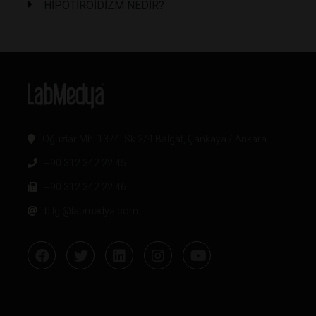
HİPOTİROİDİZM NEDİR?
Oğuzlar Mh. 1374. Sk 2/4 Balgat, Çankaya / Ankara
+90 312 342 22 45
+90 312 342 22 46
bilgi@labmedya.com