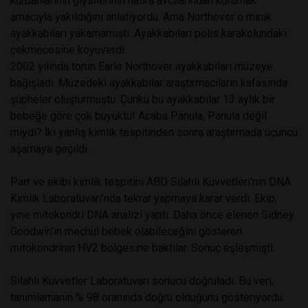
kurbanlarının giysilerinin hatıra avcılarından korumak
amacıyla yakıldığını anlatıyordu. Ama Northover o minik
ayakkabıları yakamamıştı. Ayakkabıları polis karakolundaki
çekmecesine koyuverdi.
2002 yılında torun Earle Northover ayakkabıları müzeye
bağışladı. Müzedeki ayakkabılar araştırmacıların kafasında
şüpheler oluşturmuştu. Çünkü bu ayakkabılar 13 aylık bir
bebeğe göre çok büyüktü! Acaba Panula, Panula değil
miydi? İki yanlış kimlik tespitinden sonra araştırmada üçüncü
aşamaya geçildi.
Parr ve ekibi kimlik tespitini ABD Silahlı Kuvvetleri’nin DNA
Kimlik Laboratuvarı’nda tekrar yapmaya karar verdi. Ekip,
yine mitokondri DNA analizi yaptı. Daha önce elenen Sidney
Goodwin’in meçhul bebek olabileceğini gösteren
mitokondrinin HV2 bölgesine baktılar. Sonuç eşleşmişti.
Silahlı Kuvvetler Laboratuvarı sonucu doğruladı. Bu veri,
tanımlamanın % 98 oranında doğru olduğunu gösteriyordu.