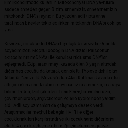
kimliklendirmede kullanılır. Mitokondriyal DNA yavrulara
sadece anneden geçer. Bizim, annemizin, anneannemizin
mitokondri DNA’sı aynıdır. Bu yüzden adli tıpta anne
tarafından bireyler takip edilirken mitokondri DNA’sı çok işe
yarar.
Kısacası, mitokondri DNA’sı biyolojik bir arşivdir. Genetik
soyadımızdır. Meçhul bebeğin DNA dizisi Palsson’un
akrabalarının mtDNA’sı ile karşılaştırıldı, ama DNA’lar
eşleşmedi. Ekip, araştırmayı kazada ölen 3 yaşın altındaki
diğer beş çocuğu da katarak genişletti. Projeye dahil olan
Atlantik Denizcilik Müzesi’nden Alan Ruffman kazada ölen
altı çocuğun anne tarafının soyunun izini sürmek için sosyal
bilimcilerden, tarihçilerden, Titanik araştırmacılarından,
çevirmenlerden, arşivcilerden ve aile üyelerinden yardım
aldı. Adli soy uzmanları da çalışmaya destek verdi.
Araştırmacılar meçhul bebeğin HV1’i ile diğer
çocuklarınkileri karşılaştırdı ve iki çocuk hariç diğerlerini
eledi. 4 çocuk eşleşme olmadığı için elenince geriye