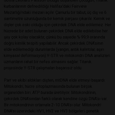
Gösta Leonard Palsson olduğu düşünülen çocuğun, Titanik
kurbanlarının defnedildiği Halifax’daki Fairview
Mezarlığı’ndaki mezarı açılır. Çamurlu bir tabut, üç diş ve 6
santimetre uzunluğunda bir kemik parçası çıkarılır. Kemik ve
dişler çok eski olduğu için çekirdek DNA elde edilemez. Her
hücrede bir adet bulunan çekirdek DNA elde edilebilse her
şey çok kolay olacaktır, çünkü bu sayede % 99,9 oranında
doğru kimlik tespiti yapılabilir. Ancak çekirdek DNA’sının
elde edilemediği durumlarda (yangın, antik kalıntılar, aşırı
kimyasal deformasyon) Y-STR ve mitokondri DNA analizleri
uzmanların rahat bir nefes almasını sağlar. Titanik
projesinde Y-STR çalışmaları başarısız oldu.
Parr ve ekibi aldıkları dişten, mtDNA elde etmeyi başardı.
Mitokondri, hücre sitoplazmasında bulunan birçok
organelden biri. ATP burada üretiliyor. Mitokondrinin,
çekirdek DNA’sından farklı olarak kendine özgü DNA’sı var.
Bir mitokondrinin ortamala 2-10 DNA’sı olur. Mitokondri
DNA’sı üzerindeki HV1, HV2 ve HV3 bölgeleri genetik