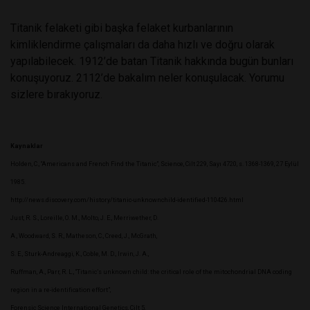
Titanik felaketi gibi başka felaket kurbanlarının
kimliklendirme çalışmaları da daha hızlı ve doğru olarak
yapılabilecek. 1912’de batan Titanik hakkında bugün bunları
konuşuyoruz. 2112’de bakalım neler konuşulacak. Yorumu
sizlere bırakıyoruz.
Kaynaklar
Holden, C., “Americans and French Find the Titanic”, Science, Cilt 229, Sayı 4720, s. 1368-1369, 27 Eylül
1985.
http://news.discovery.com/history/titanic-unknownchild-identified-110426.html
Just, R. S., Loreille, O. M., Molto, J. E., Merriwether, D.
A., Woodward, S. R., Matheson, C., Creed, J., McGrath,
S. E., Sturk-Andreaggi, K., Coble, M. D., Irwin, J. A.,
Ruffman, A., Parr, R. L., “Titanic’s unknown child: the critical role of the mitochondrial DNA coding
region in a re-identification effort”,
Forensic Science International Genetics, Cilt 5,