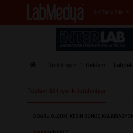
Labmedya - Laboratuv
Bizi Takip Edin
Hızlı Erişim
Reklam
LabSek
Toplam 831 içerik listeleniyor
DOĞRU ÖLÇÜM, KESİN SONUÇ KALİBRASYON
Hangi
solvent ?