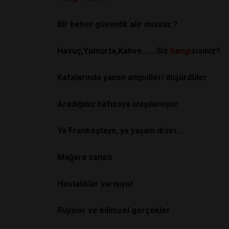
Bir beher güvenlik alır mısınız ?
Havuç,Yumurta,Kahve.......Siz
hangi
sisiniz?
Kafalarında yanan ampulleri düşürdüler
Aradığınız hafızaya ulaşılamıyor
Ya Frankeştayn, ya yaşam iksiri…
Mağara sanatı
Hastalıklar yarışıyor
Rüyalar ve bilimsel gerçekler