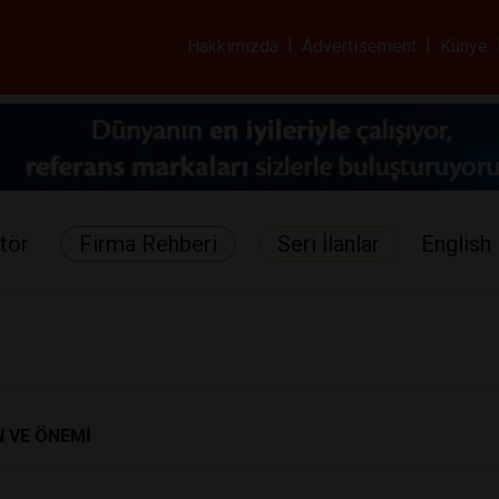
ar ve Sağlık Gazetes
Hakkımızda
|
Advertisement
|
Künye
tör
Firma Rehberi
Seri İlanlar
English 
 VE ÖNEMİ