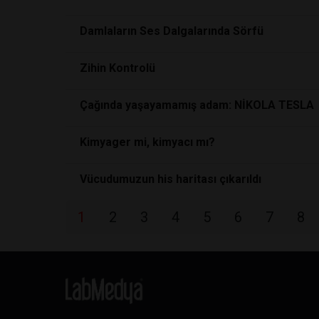
Damlaların Ses Dalgalarında Sörfü
Zihin Kontrolü
Çağında yaşayamamış adam: NİKOLA TESLA
Kimyager mi, kimyacı mı?
Vücudumuzun his haritası çıkarıldı
1
2
3
4
5
6
7
8