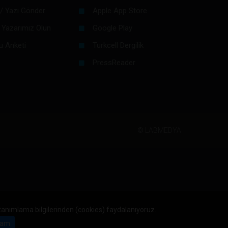
/ Yazı Gönder
Apple App Store
 Yazarımız Olun
Google Play
u Anketi
Turkcell Dergilik
PressReader
©
LABMEDYA
 tanımlama bilgilerinden (cookies) faydalanıyoruz.
am