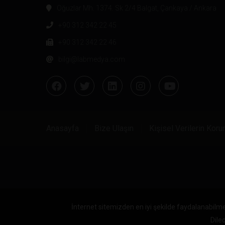
Oğuzlar Mh. 1374. Sk 2/4 Balgat, Çankaya / Ankara
+90 312 342 22 45
+90 312 342 22 46
bilgi@labmedya.com
Anasayfa
Bize Ulaşın
Kişisel Verilerin Kor
İnternet sitemizden en iyi şekilde faydalanabilme
Diled