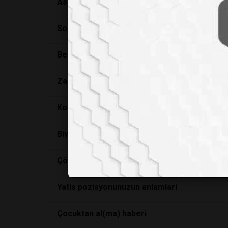
Aslında hepimizi bir büyücüğüz
Sosyolojik açıdan ırkçılık ne kadar gerçekse, 
Bellek arastirmalarinda hafiza bozukluklarin
Zaman baskisi yalan söyletiyor
Kozmetik bir ürünü satin alirken dikkat edil
Biyoterör komplo teorisi degil gerçegin ta k
Çözülen Saç
Yatis pozisyonunuzun anlamlari
Çocuktan al(ma) haberi