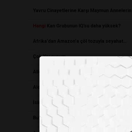
Yavru Cinayetlerine Karşı Maymun Annelerin
Hangi
Kan Grubunun IQ’su daha yüksek?
Afrika'dan Amazon'a çöl tozuyla seyahat...
Çok Yorgunum
Allerjik Nezle
Alexander Graham Bell
İsimlerin sırrı
Bu kokular mutlu ediyor!