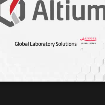
biyolojik açıdan ırk, o kadar hayaldir
a çare bulundu
mesi gerekenler
endisidir