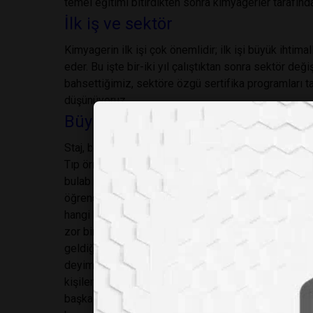
temel eğitimi bitirdikten sonra kimyagerler tarafınd
İlk iş ve sektör
Kimyagerin ilk işi çok önemlidir; ilk işi büyük ihtim
eder. Bu işte bir-iki yıl çalıştıktan sonra sektör de
bahsettiğimiz, sektöre özgü sertifika programları 
düşünüyoruz.
Büyük bir dert: Staj
Staj, bir kimyagerin mesleğe adım atması ve mesleği
Tıp örneğini yine verirsek, bir kimyager adayının boy
bulabildiği her türlü ortamı değerlendirmesi ve o k
öğrencilere bilgi aktarması, en az birer kere her 
hangi kolu seçeceğini anlaması açısından çok iyi fır
zor bir hale gelmiş durumdadır. Bunun sebebi 1995 yı
geldiğimizde 100 kişiyi bulmasıdır. Bu kadar çok öğr
deyimini çağrıştırmaktadır. Kanımızca Türkiye Kim
kişileri çeşitli üniversitelere davet edip konuşma 
başka yerde bulamayacakları bilgileri edinme fırsat