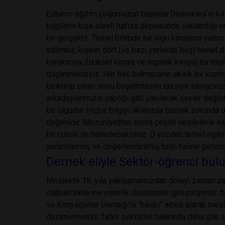
Ezberci eğitim çoğumuzun başında Demokles’in kılıcı
bilgilerin kısa süreli hafıza deposunda saklandığı v
bir gerçektir. Temel bilimde bir olgu kimyanın yalnız
edilmez; kişinin dört (ve bazı yerlerde beş) temel di
biyokimya, fiziksel kimya ve organik kimya) bir t
düşünmekteyiz. Her biri, bulmacanın eksik bir kısmı 
biriktirip sınav sonu boşaltmasını tavsiye etmiyoru
arkadaşlarımızın yaptığı gibi yakılacak şeyler değil
bir olgudur. Hiçbir bilgiyi aklınızda tutmak zorunda 
değerlidir. Mezuniyetten sonra çeşitli vesilelerle k
bir cümle ile halledeceksiniz. O yüzden temel eğiti
yorumlanmış ve değerlendirilmiş bilgi haline getirm
Dernek eliyle Sektör-öğrenci bul
Meslekte 15. yıla yaklaşmamızdan dolayı zaman za
olabileceklerine yönelik düşünceler geliştiriyoruz,
ve Kimyagerler Derneği’ni “baskı” altına alarak mes
düzenlemesini, farklı sektörler hakkında daha çok se