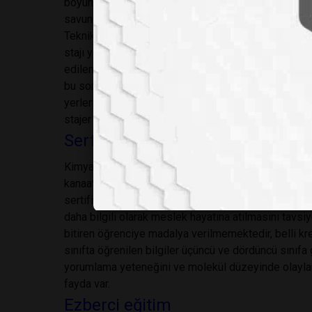
boyunca Çarşamba-Perşembe ve Cuma günleri olmasın
savunuyorum. Çünkü 20 iş günü süren stajda yeterin
Teknik Üniversitesi’nde kimya bölümü öğrencilerine 
stajı yaptırılmaktadır. Laboratuvar stajlarına bir s
edilen stajlara dönüşmekte ve kimyagerlik öğrencisin
bu sorun da giderilir. Öğrencilerin staj yapacakları 
yerleri stajer öğrenci konusunda dürüst davranmayabil
stajer olarak kabul ediyor. Dernekler aracılığı ile b
Sertifika eğitimleri
Kimyager adayının her sektör hakkında doyurucu bilg
kanaatini taşıyoruz. Mümkün olur ise öğrenciye döne
sertifika programları ile doldurmasını ve okulu bir 
daha bilgili olarak meslek hayatına atılmasını tavs
bitiren öğrenciye madalya verilmemektedir, belli k
sınıfta öğrenilen bilgiler üçüncü ve dördüncü sınıfa
yorumlama yeteneğini ve molekül düzeyinde olayla
fayda var.
Ezberci eğitim