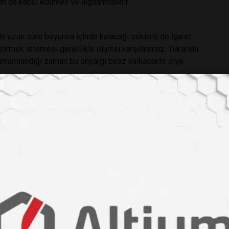
an da kabul edilmeli ve algılanmalıdır.
alle uzun süre boyunca içinde kalacağı sektörü de işaret
ğiştirmek istemesi genellikle olumlu karşılanmaz. Yukarıda
tamamlandığı zaman bu önyargı biraz kalkacaktır diye
 hakkında fikir sahibi olması açısından oldukça önemlidir.
a, ilaç, tekstil ve gıda endüstrileri başta olmak üzere
urumda staj yapamasa bile o kurumdan gelecek bir yetkilinin
sektöre gezi düzenlenmesi, öğrencinin mezuniyetten sonra
satlardır. Staj yeri bulmak Amerika’da altın bulmaktan daha
lında 60 kişi olan öğrenci kontenjanlarının 2013 yılına
encinin bir yerlerde istihdam edilmesi “kurtlar sofrası”
ya Derneği ve Kimyagerler Derneği’nin sektörde isim yapmış
yaparak o sektör hakkında öğrencilerin derinlemesine ve
ı sunması çok uygun olur. Stajın üçüncü sınıfta bir dönem