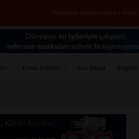
ar ve Sağlık Gazetes
Hakkımızda
|
Advertisement
|
Künye
tör
Firma Rehberi
Seri İlanlar
English 