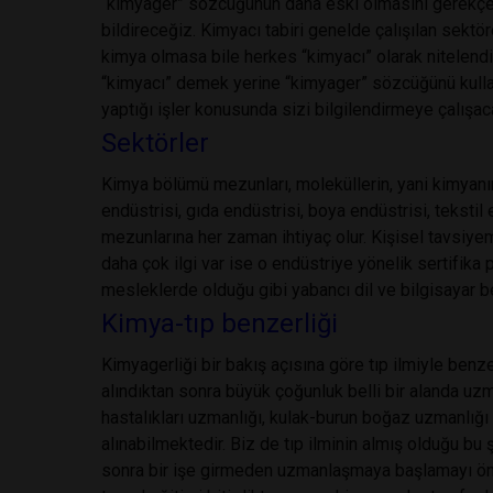
“kimyager” sözcüğünün daha eski olmasını gerekçe 
bildireceğiz. Kimyacı tabiri genelde çalışılan sektör
kimya olmasa bile herkes “kimyacı” olarak nitelend
“kimyacı” demek yerine “kimyager” sözcüğünü kulla
yaptığı işler konusunda sizi bilgilendirmeye çalışac
Sektörler
Kimya bölümü mezunları, moleküllerin, yani kimyanın 
endüstrisi, gıda endüstrisi, boya endüstrisi, tekstil
mezunlarına her zaman ihtiyaç olur. Kişisel tavsiyem
daha çok ilgi var ise o endüstriye yönelik sertifika 
mesleklerde olduğu gibi yabancı dil ve bilgisayar b
Kimya-tıp benzerliği
Kimyagerliği bir bakış açısına göre tıp ilmiyle benz
alındıktan sonra büyük çoğunluk belli bir alanda u
hastalıkları uzmanlığı, kulak-burun boğaz uzmanlığı
alınabilmektedir. Biz de tıp ilminin almış olduğu bu 
sonra bir işe girmeden uzmanlaşmaya başlamayı ön