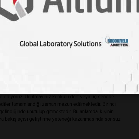
ı, Pazartesi-Salı günleri de okula gidilmesini
ce doyurucu bilgi elde etmek zor olmaktadır. İstanbul
iki tane 20 günlük laboratuvar stajı ve bir tane de yönetim
özümüz yok ama yönetim stajı tamamen “naylon” olarak tabir
in ihtiyacı olmayan bir külfet olmaktadır. Umarız bir gün
yerleri bulmada çok sıkıntı çektiği kulağımıza gelmektedir, iş
iyor ve eş dost ahbap ilişkileri içinde, tanıdığı kişiyi
u haksızlığın da sona ereceğini umuyoruz.
i aldıktan sonra birini seçmesi daha kolay olacaktır
m başına bir-iki dersi daha az almasını, artan zamanını
ile iki dönem daha geç bitirmesini, ancak sektör hakkında
iye ediyoruz. Unutmayınız ki okulu dört veya üç senede
rediler tamamlandığı zaman mezun edilmektedir. Birinci
 gelindiğinde unutulup gitmektedir. Bu anlamda, kişinin
ra bakış açısı geliştirme yeteneği kazanmasında sonsuz