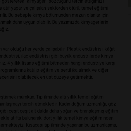
göstererek “kimyager” sözcüğünü tercih ettiğimizi
e atıf yapar ve çalışılan sektörden ötürü, temel eğitimi
irilir. Bu sebeple kimya bölümünden mezun olanlar için
nmak daha uygun olabilir. Bu yazımızda kimyagerlerin
ağız.
var olduğu her yerde çalışabilir. Plastik endüstrisi, kâğıt
 endüstrisi, ilaç endüstrisi gibi büyük endüstrilerde kimya
iz, 4 yıllık lisans eğitimi bitmeden hangi endüstriye karşı
programlarına katılıp eğitim ve sertifika almak ve diğer
ecerisini olabilecek en üst düzeye getirmektir.
eştirmek mümkün. Tıp ilminde altı yıllık temel eğitim
zmanlaşmayı tercih etmektedir. Kadın doğum uzmanlığı, göz
 gibi çeşit çeşit alt dalda daha yoğun ve branşlaşmış eğitim
şekle atıfta bulunarak, dört yıllık temel kimya eğitiminden
ermekteyiz. Kısacası tıp ilminde yaşanan bu uzmanlaşma,