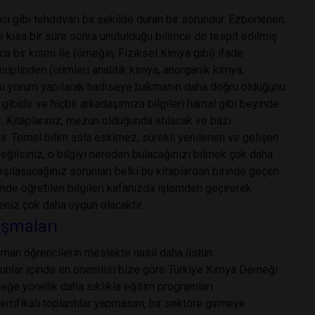
 gibi tehditvari bir şekilde duran bir sorundur. Ezberlenen
e kısa bir süre sonra unutulduğu bilimce de tespit edilmiş
ca bir kısmı ile (örneğin, Fiziksel Kimya gibi) ifade
siplinden (isimleri analitik kimya, anorganik kimya,
oplu yorum yapılarak hadiseye bakmanın daha doğru olduğunu
gibidir ve hiçbir arkadaşımıza bilgileri hamal gibi beyinde
z. Kitaplarınız, mezun olduğunda atılacak ve bazı
dir. Temel bilim asla eskimez; sürekli yenilenen ve gelişen
değilsiniz, o bilgiyi nereden bulacağınızı bilmek çok daha
arşılaşacağınız sorunları belki bu kitaplardan birinde geçen
mde öğretilen bilgileri kafanızda işlemden geçirerek
eniz çok daha uygun olacaktır.
uşmaları
man öğrencilerin meslekte nasıl daha üstün
 bunlar içinde en önemlisi bize göre Türkiye Kimya Derneği
leğe yönelik daha sıklıkla eğitim programları
rtifikalı toplantılar yapmasını, bir sektöre girmeye