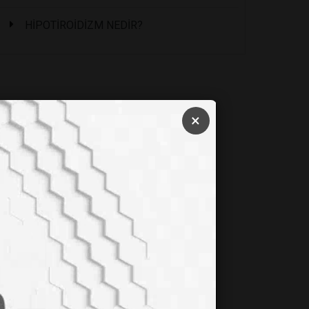
HİPOTİROİDİZM NEDİR?
×