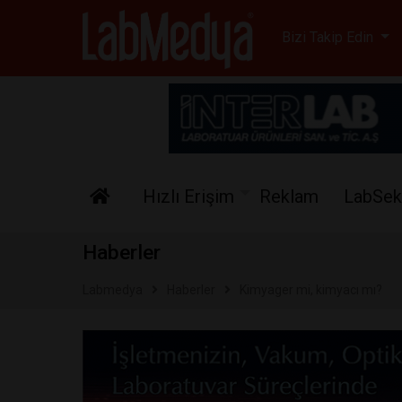
Labmedya - Laboratuv
Bizi Takip Edin
Hızlı Erişim
Reklam
LabSek
Haberler
Labmedya
Haberler
Kimyager mi, kimyacı mı?