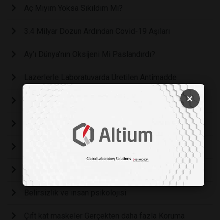
Aç Mıyım Yoksa Sıkıldım Mı?
3.4 Milyar Dozun Ardından Covid-19 Aşıları
Ay’ı Dünya’nın Oksijeni Mi Paslandırdı?
Lazerlerle Laboratuvarda Üretilen Antimadde
×
Yapay Zekaya Güvenebilir Miyiz?
Sadece Ekmek Yiyerek Yaşayabilir Miyiz?
Kimyada Araştırma Alanınızı Nasıl Değiştirirsiniz?
Hepa Filtreler Koronavirüse Karşı Etkili Mi?
Belirsizlik ve insan psikolojisi
Çift kat maskeler Gerçekten daha fazla Koruma