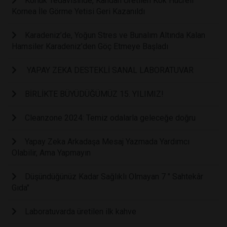
Körlük Tedavisinde, Kandan Üretilen Kök Hücreli
Kornea İle Görme Yetisi Geri Kazanıldı
Karadeniz’de, Yoğun Stres ve Bunalım Altında Kalan
Hamsiler Karadeniz’den Göç Etmeye Başladı
YAPAY ZEKA DESTEKLİ SANAL LABORATUVAR
BİRLİKTE BÜYÜDÜĞÜMÜZ 15. YILIMIZ!
Cleanzone 2024: Temiz odalarla geleceğe doğru
Yapay Zeka Arkadaşa Mesaj Yazmada Yardımcı
Olabilir, Ama Yapmayın
Düşündüğünüz Kadar Sağlıklı Olmayan 7 " Sahtekâr
Gıda"
Laboratuvarda üretilen ilk kahve