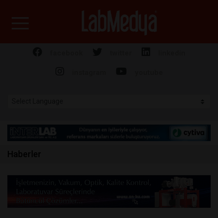
Labmedya - Laboratuv
facebook
twitter
linkedin
instagram
youtube
Haberler