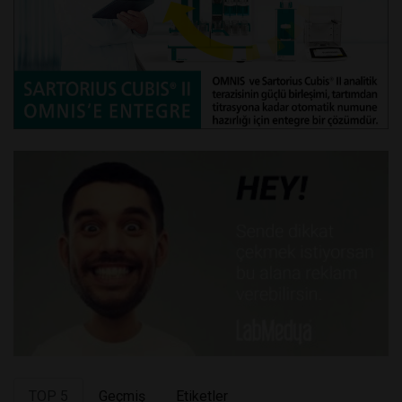
TOP 5
Geçmiş
Etiketler