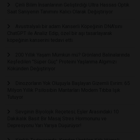
Çinli Bilim İnsanlarının Geliştirdiği Ultra Hassas Optik
Saat Saniyenin Tanımını Kalıcı Olarak Değiştiriyor
Avustralyalı bir adam Kanserli Köpeğinin DNA'sını
ChatGPT ile Analiz Edip, özel bir aşı tasarlayarak
köpeğinin kanserini tedavi etti.
200 Yıllık Yaşam Mümkün mü? Grönland Balinalarında
Keşfedilen "Süper Güç" Proteini Yaşlanma Algımızı
Kökünden Değiştiriyor
Dinozorların Yok Oluşuyla Başlayan Gizemli Evrim: 65
Milyon Yıllık Psilosibin Mantarları Modern Tıbba Işık
Tutuyor
Sevginin Biyolojik Reçetesi; Eşler Arasındaki 10
Dakikalık Basit Bir Masaj Stres Hormonunu ve
Depresyonu Yarı Yarıya Düşürüyor!