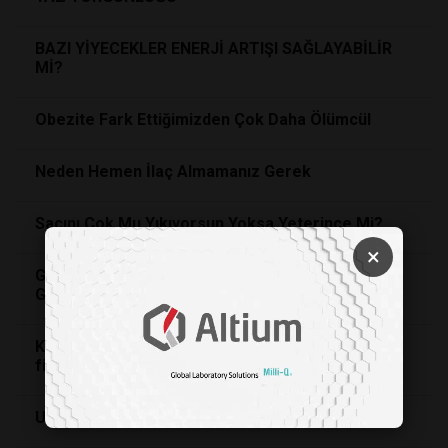
BAZI YİYECEKLER ENERJİ ARTIŞI SAĞLAYABİLİR
Mİ?
Obezite Fark Ettiğimizden Çok Daha Ölümcül
Neden Hemen İlaç Almamanız Gerek
Saçını Çok Mu Yıkıyorsun Yoksa Yeterince Mi?
×
Güçlü Bağışıklık Sistemi, Sağlıklı Bağırsaklardan
Geçiyor
Koronavirüs döneminde süper “kadın hastalığı
fibromiyalji”ye dikkat
Uzmanından anne adaylarına "aşırı kilo" uyarısı