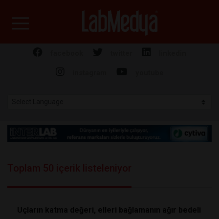
Labmedya - Laboratuv
facebook
twitter
linkedin
instagram
youtube
Toplam 50 içerik listeleniyor
Uçların katma değeri, elleri bağlamanın ağır bedeli