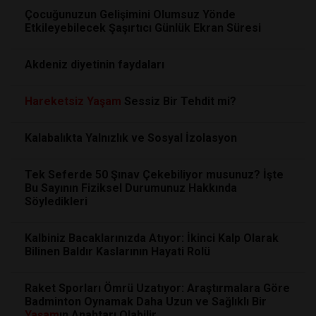
Çocuğunuzun Gelişimini Olumsuz Yönde
Etkileyebilecek Şaşırtıcı Günlük Ekran Süresi
Akdeniz diyetinin faydaları
Hareketsiz
Yaşam
Sessiz Bir Tehdit mi?
Kalabalıkta Yalnızlık ve Sosyal İzolasyon
Tek Seferde 50 Şınav Çekebiliyor musunuz? İşte
Bu Sayının Fiziksel Durumunuz Hakkında
Söyledikleri
Kalbiniz Bacaklarınızda Atıyor: İkinci Kalp Olarak
Bilinen Baldır Kaslarının Hayati Rolü
Raket Sporları Ömrü Uzatıyor: Araştırmalara Göre
Badminton Oynamak Daha Uzun ve Sağlıklı Bir
Yaşam
ın Anahtarı Olabilir