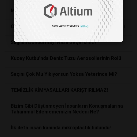
Multivitaminler
Opioid Tedavisini Durdurmanın Tehlikeli Sonuçları
Sağlıklı Dondurmayı Nasıl Seçersiniz?
Kuzey Kutbu'nda Deniz Tuzu Aerosollerinin Rolü
Saçını Çok Mu Yıkıyorsun Yoksa Yeterince Mi?
TEMİZLİK KİMYASALLARI KARIŞTIRILMAZ!
Bizim Gibi Düşünmeyen İnsanların Konuşmalarına
Tahammül Edemememizin Nedeni Ne?
İlk defa insan kanında mikroplastik bulundu!