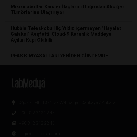
Mikrorobotlar Kanser İlaçlarını Doğrudan Akciğer
Tümörlerine Ulaştırıyor
Hubble Teleskobu Hiç Yıldız İçermeyen "Hayalet
Galaksi" Keşfetti: Cloud-9 Karanlık Maddeye
Açılan Kapı Olabilir
PFAS KİMYASALLARI YENİDEN GÜNDEMDE
Oğuzlar Mh. 1374. Sk 2/4 Balgat, Çankaya / Ankara
+90 312 342 22 45
+90 312 342 22 46
bilgi@labmedya.com