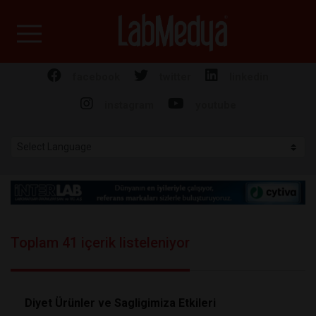
Labmedya - Laboratuv
facebook
twitter
linkedin
instagram
youtube
Toplam 41 içerik listeleniyor
Diyet Ürünler ve Sagligimiza Etkileri