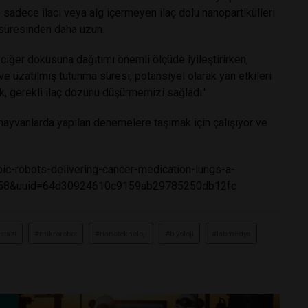
 sadece ilacı veya alg içermeyen ilaç dolu nanopartikülleri
süresinden daha uzun.
akciğer dokusuna dağıtımı önemli ölçüde iyileştirirken,
ve uzatılmış tutunma süresi, potansiyel olarak yan etkileri
k, gerekli ilaç dozunu düşürmemizi sağladı."
hayvanlarda yapılan denemelere taşımak için çalışıyor ve
c-robots-delivering-cancer-medication-lungs-a-
358&uuid=64d30924610c9159ab29785250db12fc
stazı
#mikrorobot
#nanoteknoloji
#biyoloji
#labmedya