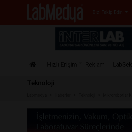
Labmedya - Laboratuv
Bizi Takip Edin
Hızlı Erişim
Reklam
LabSek
Teknoloji
Labmedya
Haberler
Teknoloji
Mikrorobotlar K