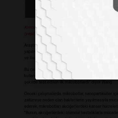
Kırmızı kan hücresi membranlarıyla kaplanmış ilaç 
(yeşil) yapılmış bir mikrorobotun renkli SEM görü
Araştırmacılar, nanopartikül taşıyan bu alg formülas
yapımında kullanılan malzemeler biyouyumlu ve kull
ve İlaç Dairesi tarafından kullanım için güvenli olarak 
Bu çalışma, Wang ve Zhang'ın ekiplerinin farelerde 
kullandıkları önceki çalışmalar üzerine inşa edilmişti
şekilde test edilen ilk mikrobotlardı" diyor Wang.
Önceki çalışmalarda, mikrobotlar, nanopartiküller içi
zatürreye neden olan bakterilerin yayılmasıyla mücad
ederek, mikrobotları akciğerlerdeki kanser hücreler
"Bunun, akciğerlerdeki ölümcül hastalıklarla mücadel