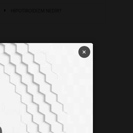
HİPOTİROİDİZM NEDİR?
×