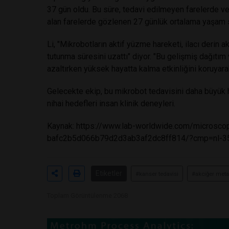
37 gün oldu. Bu süre, tedavi edilmeyen farelerde ve
alan farelerde gözlenen 27 günlük ortalama yaşam 
Li, "Mikrobotların aktif yüzme hareketi, ilacı derin 
tutunma süresini uzattı" diyor. "Bu gelişmiş dağıtım 
azaltırken yüksek hayatta kalma etkinliğini koruyara
Gelecekte ekip, bu mikrobot tedavisini daha büyük 
nihai hedefleri insan klinik deneyleri.
Kaynak:
https://www.lab-worldwide.com/microscopi
bafc2b5d066b79d2d3ab3af2dc8ff814/?cmp=nl-
Etiketler
#kanser tedavisi
#akciğer meta
Toplam Görüntülenme 2068