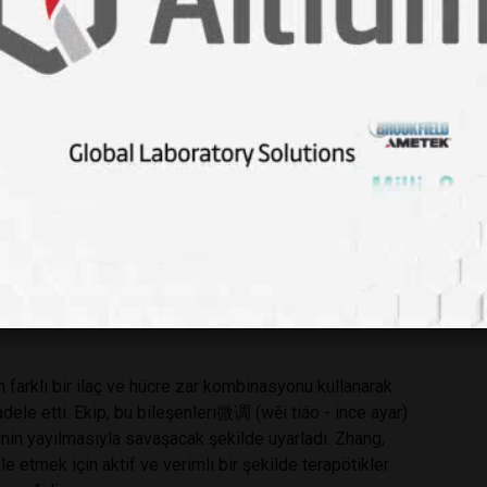
dolu nanopartiküllerle (turuncu) kaplı bir alg hücresinden
ntüsü. Ölçek çubuğu: 2 µm.
yonunun güvenli olduğunu belirtti. Nanopartiküllerin
anılan yeşil alg olan Chlamydomonas reinhardtii, ABD Gıda
sınıflandırılıyor.
ölümcül zatürreyi tedavi etmek için benzer mikrobotları
r. "Bunlar, canlı hayvanların akciğerlerinde güvenli bir
n farklı bir ilaç ve hücre zar kombinasyonu kullanarak
ele etti. Ekip, bu bileşenleri微调 (wēi tiáo - ince ayar)
inin yayılmasıyla savaşacak şekilde uyarladı. Zhang,
e etmek için aktif ve verimli bir şekilde terapötikler