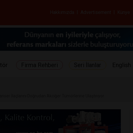
ar ve Sağlık Gazetes
Hakkımızda
|
Advertisement
|
Künye
tör
Firma Rehberi
Seri İlanlar
English 
anser İlaçlarını Doğrudan Akciğer Tümörlerine Ulaştırıyor