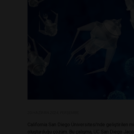
20 HAZIRAN 2024, PERŞEMBE
California San Diego Üniversitesi'nde geliştirilen mi
oluşturduğu çözüm. Bu çalışma, UC San Diego Jaco