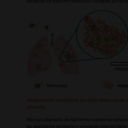
sunabilen bir platform teknolojisi olduğunu gösteriy
Akciğerlerdeki metatstatik tümörleri tedavi etmek 
gösterimi.
Mevcut çalışmada, akciğerlerine melanoma metastazı
tüp aracılığıyla akciğerlere uygulanan mikrobotlarla