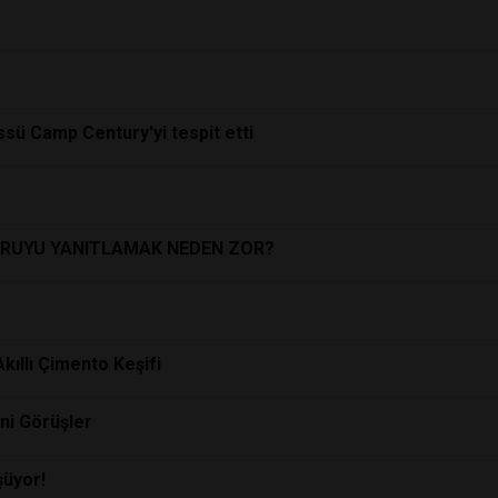
ü Camp Century'yi tespit etti
SORUYU YANITLAMAK NEDEN ZOR?
ıllı Çimento Keşifi
ni Görüşler
şüyor!