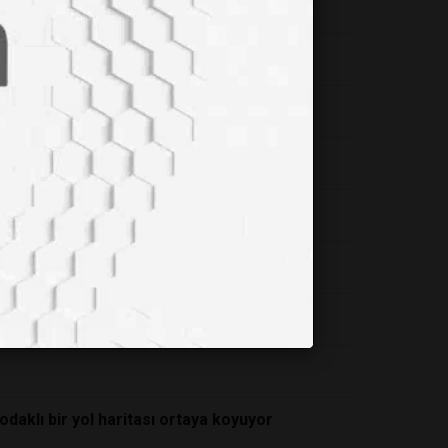
aklı bir yol haritası ortaya koyuyor