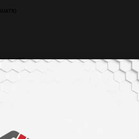
GUATR)
ına çevrildi
 Bilim İnsanı
lmaya Başlayacak
YOLLARINI ARIYOR