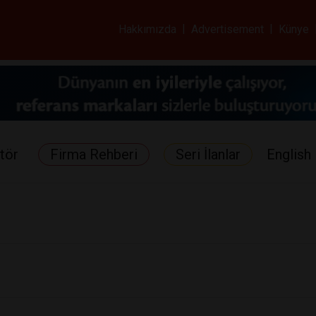
ar ve Sağlık Gazetes
Hakkımızda
|
Advertisement
|
Künye
tör
Firma Rehberi
Seri İlanlar
English 