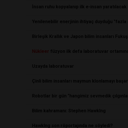
İnsan ruhu kopyalanıp ilk e-insan yaratılacak
Yenilenebilir enerjinin ihtiyaç duyduğu "fazla 
Birleşik Krallık ve Japon bilim insanları Fuku
Nükleer
füzyon ilk defa laboratuvar ortamında
Uzayda laboratuvar
Çinli bilim insanları maymun klonlamayı başar
Robotlar bir gün "hangimiz sevmedik çılgınla
Bilim kahramanı: Stephen HawkIng
HawkIng son röportajında ne söyledi?