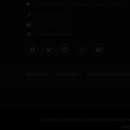
Oğuzlar Mh. 1374. Sk 2/4 Balgat, Çankaya / Ankara
+90 312 342 22 45
+90 312 342 22 46
bilgi@labmedya.com
Anasayfa
Bize Ulaşın
Kişisel Verilerin Kor
İnternet sitemizden en iyi şekilde faydalanabilme
Diled