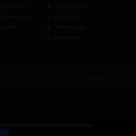
/ Yazı Gönder
Apple App Store
 Yazarımız Olun
Google Play
u Anketi
Turkcell Dergilik
PressReader
©
LABMEDYA
 tanımlama bilgilerinden (cookies) faydalanıyoruz.
am