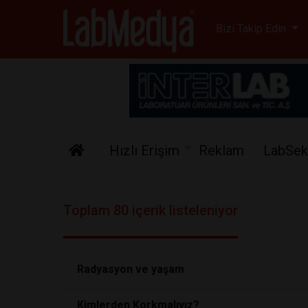
Labmedya - Laboratuv
Bizi Takip Edin
Hızlı Erişim
Reklam
LabSek
Toplam 80 içerik listeleniyor
Radyasyon ve yaşam
Kimlerden Korkmalıyız?