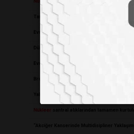
Nükleer
reaktör, bilim insanlarının “Hayalet 
Tarih öncesi insan DNA'sı bitlere ait sıvıda b
Evrendeki en büyük sırlardan biri daha çözül
Dünyaya en çok zarar veren adam Thomas M
Evren'deki En Şaşırtıcı Gerçek Nedir? Hayatı
Brokoli Yemeniz İçin Bir Başka Sebep
Yaklaşan su kıtlığına karşı
nükleer
su arıtma t
Nükleer
santral atıklarından tamamen kurtula
“Akciğer Kanserinde Multidisipliner Yaklaşım