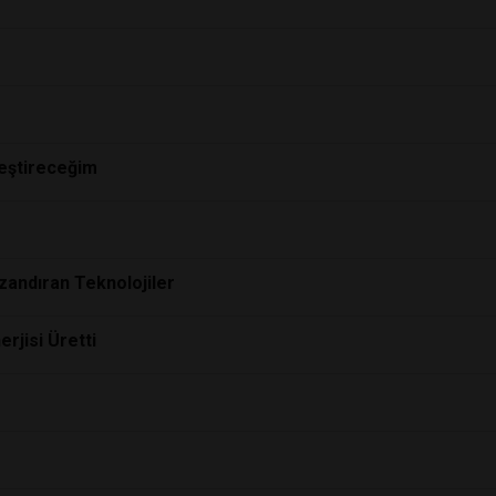
leştireceğim
azandıran Teknolojiler
rjisi Üretti