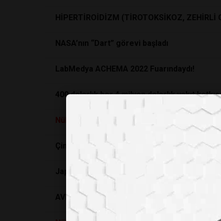
HİPERTİROİDİZM (TİROTOKSİKOZ, ZEHİRLİ 
NASA’nın “Dart” görevi başladı
LabMedya ACHEMA 2022 Fuarındaydı!
400 dolarlık bor 4 milyon dolarlık yakıt katkıs
Nükleer
Patlamanın Kimyasını İnceleyen Türk
Çin’in yapay Güneşi bir rekora imza attı
Japonya Bu Yıl Fukuşima'dan Arıtılmış Su Sa
AVRUPA, SICAK HAVAYA UYUM SAĞLAMANIN 