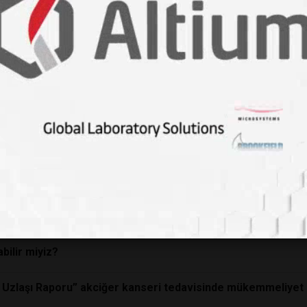
Parçacıkları” yakalayıp incelemesine yardımcı oluyor
ulundu
üyor
ıdgley
n Fiziksel Anlamına Dair 3 Bilimsel Cevap
esisleri faydalı olabilir mi?
bilir miyiz?
 Uzlaşı Raporu” akciğer kanseri tedavisinde mükemmeliyet od