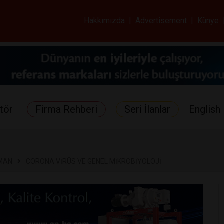
ar ve Sağlık Gazetes
Hakkımızda
|
Advertisement
|
Künye
tör
Firma Rehberi
Seri İlanlar
English 
KMAN
CORONA VİRÜS VE GENEL MİKROBİYOLOJİ