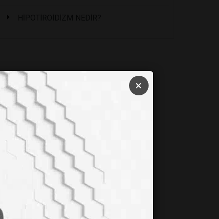
HİPOTİROİDİZM NEDİR?
×