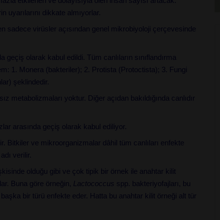
 fazla etkilenen ve dolayısıyla ölen insan sayısı artacak.
n uyarılarını dikkate almıyorlar.
en sadece virüsler açısından genel mikrobiyoloji çerçevesinde
da geçiş olarak kabul edildi. Tüm canlıların sınıflandırma
m: 1. Monera (bakteriler); 2. Protista (Protoctista); 3. Fungi
lar) şeklindedir.
sız metabolizmaları yoktur. Diğer açıdan bakıldığında canlıdır
zlar arasında geçiş olarak kabul ediliyor.
ir. Bitkiler ve mikroorganizmalar dâhil tüm canlıları enfekte
adı verilir.
işkisinde olduğu gibi ve çok tipik bir örnek ile anahtar kilit
rlar. Buna göre örneğin,
Lactococcus
spp. bakteriyofajları, bu
başka bir türü enfekte eder. Hatta bu anahtar kilit örneği alt tür