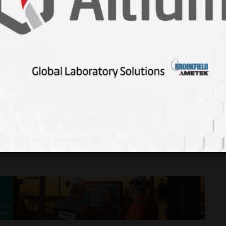
n olmuştur ABD'de bazı kasabalarda herkes öldüğü için salgın
ri gömmüştür.
erve Akpınar, virüs ile çalışıyor ve patojen
Salmonella
ğin çiğ olarak tüketilen salatalara püskürtülerek patojen
rubu da
Corona
ailesine yakındır ve bu virüs vücudumuza
nocytogenes
fajları gıda güvenliği açısından uluslararası
l bir mutasyon geçireceği belirsizdir.
#mikrobiyoloji