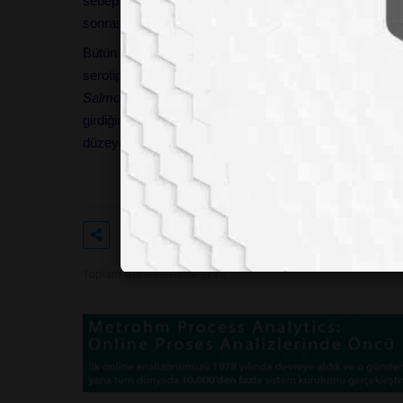
sebep olarak insanlık tarihinde bilinen en büyük salgı
sonrasında başka yakın kasabalardan gelenler, ölenle
Bütün virüsler zararlı değildir. YL öğrencim Arş. Grv. M
serotiplerine musallat fajları araştırıyor. Bu fajlar, örne
Salmonella
serotiplerinin imhası mümkündür. Bu faj g
girdiğinde bize zarar vermez. Günümüzde
Listeria mo
düzeyde kullanılmaktadır. Ancak, bu fajların ileride nası
Etiketler
#corona
#virüs
#genel
Toplam Görüntülenme 7715