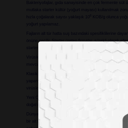
Bakteriyofajlar, gıda sanayisinde en çok fermente süt ü
mutlaka starter kültür (yoğurt mayası) kullanılmak zorun
8
hızla çoğalarak sayısı yaklaşık 10
KOB/g olunca yoğurt 
yoğurt yapılamaz.
Fajların alt tür hatta suş bazındaki spesifiklilerine da
önüne geçilir. Starter üreten firmalar, sürekli olarak ell
starter verirler.
Virüslerde bir diğer özellik sürekli ve doğal olarak mu
mevcut fajlara göre rotasyon yapılırken ileride doğal mut
Klasik grip aşısında mutlak başarı elde edilememesinin n
yapan virüslerden elde edilir ve sadece geçen yılki gri
virüsleri için çoğunlukla bir işe yaramaz. Bu nedenle grip
Yeni COV-19 virüsü de bu şekilde ortaya çıkmıştır. Çevre
doğal mutasyonu tetiklediğini iddia etmektedirler.
Dünyada en fazla ölüme yol açan mikrobik etmen grip 
bir alt türünün yol açtığı grip salgını sırasında İspanyo