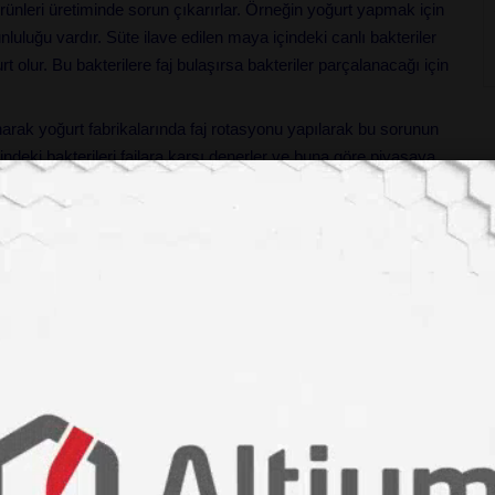
rünleri üretiminde sorun çıkarırlar. Örneğin yoğurt yapmak için
luluğu vardır. Süte ilave edilen maya içindeki canlı bakteriler
olur. Bu bakterilere faj bulaşırsa bakteriler parçalanacağı için
yanarak yoğurt fabrikalarında faj rotasyonu yapılarak bu sorunun
erindeki bakterileri fajlara karşı denerler ve buna göre piyasaya
tasyona uğramalarıdır. Buna göre, örneğin yoğurt fabrikalarında
ant bir faj yine sorun çıkarabilir.
edeni de budur. Bu yılki grip aşısı, geçen yıl en fazla grip
p virüslerinden korurken doğal mutasyonla oluşan yeni grip
 aşısı her yıl yeniden üretilir.
ciler, nükleer denemelerin ve çevre kirliliğinin virüslerdeki
virüsüdür.
1918-1920
yılları arasında H1N1 virüsünün ölümcül
l gribi, 18 ay içinde 50 ile 100 milyon arası insanın ölümüne