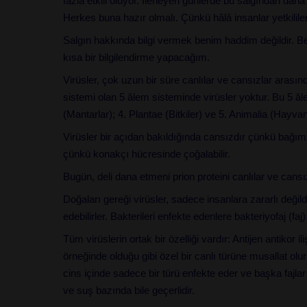
fazla etkili oluyor. İlerleyen günlerde bu salgından daha
Herkes buna hazır olmalı. Çünkü hâlâ insanlar yetkilileri
Salgın hakkında bilgi vermek benim haddim değildir. B
kısa bir bilgilendirme yapacağım.
Virüsler, çok uzun bir süre canlılar ve cansızlar arasın
sistemi olan 5 âlem sisteminde virüsler yoktur. Bu 5 âle
(Mantarlar); 4. Plantae (Bitkiler) ve 5. Animalia (Hayvan
Virüsler bir açıdan bakıldığında cansızdır çünkü bağım
çünkü konakçı hücresinde çoğalabilir.
Bugün, deli dana etmeni prion proteini canlılar ve cansı
Doğaları gereği virüsler, sadece insanlara zararlı değild
edebilirler. Bakterileri enfekte edenlere bakteriyofaj (faj) 
Tüm virüslerin ortak bir özelliği vardır: Antijen antikor il
örneğinde olduğu gibi özel bir canlı türüne musallat olu
cins içinde sadece bir türü enfekte eder ve başka fajlar 
ve suş bazında bile geçerlidir.