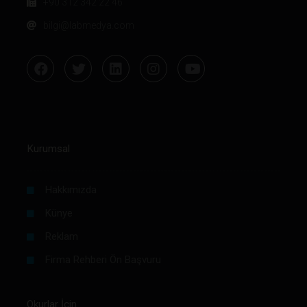
+90 312 342 22 46
bilgi@labmedya.com
Kurumsal
Hakkımızda
Künye
Reklam
Firma Rehberi Ön Başvuru
Okurlar İçin