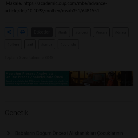
Makale:
https://academic.oup.com/mbe/advance-
article/doi/10.1093/molbev/msab351/6481551
Etiketler
#tarih
#öncesi
#insan
#dnası
#bitlere
#ait
#sıvıda
#bulundu
Toplam Görüntülenme 3348
Genetik
Babaların Doğum Öncesi Alışkanlıkları Çocuklarının