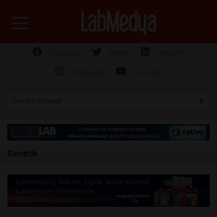
Labmedya - Laboratuv
facebook
twitter
linkedin
instagram
youtube
Genetik