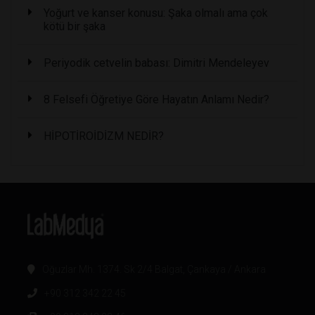
Yoğurt ve kanser konusu: Şaka olmalı ama çok
kötü bir şaka
Periyodik cetvelin babası: Dimitri Mendeleyev
8 Felsefi Öğretiye Göre Hayatın Anlamı Nedir?
HİPOTİROİDİZM NEDİR?
Oğuzlar Mh. 1374. Sk 2/4 Balgat, Çankaya / Ankara
+90 312 342 22 45