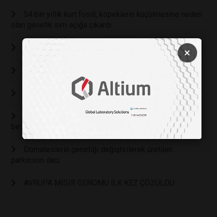
54 bin yıllık kurt fosili, köpeklerin küçülmesine neden
olan genetik sırrı açığa çıkardı
Bazı renkler sivrisineklerin dikkatini çekiyor
×
Avrupa’nın şarap üzümleri Batı Asya’dan gelmeler
Tarih öncesi insan DNA'sı bitlere ait sıvıda bulundu
Artık gen düzenleme teknolojisiyle cinsiyet
belirlenebilecek
Domateslerin genetiği değiştirilerek üretilen
parkinson ilacı
AVRUPA MISIR GENOMU İLK KEZ ÇÖZÜLDÜ