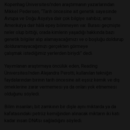
Kopenhag Üniversitesi'nden araştırmanın yazarlarından
Mikkel Pedersen, “Tarih öncesine ait genetik sayesinde
Avrupa ve Doğu Asya'ya dair çok bilgiye sahibiz, ama
Amerika'ya dair hâlâ epey bilinmeyen var. Burası geçmişte
neler olup bittiği, orada kimlerin yaşadığı hakkında bazı
genetik bilgiler alıp alamayacağımızı ve o boşluğu doldurup
dolduramayacağımızı gerçekten görmeye
çalışmak istediğimiz yerlerden biriydi” dedi.
Yayımlanan araştırmaya öncülük eden, Reading
Üniversitesi'nden Alejandra Perotti, kullanılan tekniğin
faydalarından birinin tarih öncesine ait eşsiz kemik ve diş
örneklerine zarar vermemesi ya da onları yok etmemesi
olduğunu söyledi.
Bilim insanları, bit zamkının bir dişle aynı miktarda ya da
kafatasındaki petröz kemiğinden alınacak miktarın iki katı
kadar insan DNA'sı sağladığını söyledi.