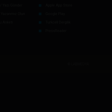
/ Yazı Gönder
Apple App Store
 Yazarımız Olun
Google Play
u Anketi
Turkcell Dergilik
PressReader
©
LABMEDYA