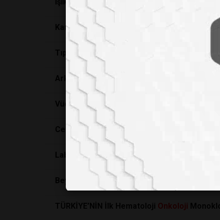
Işıkla Gelen Mucize: Kanser Hücrelerini Yü
Kanser Hücrelerini İçeriden Patlatan Özel V
Tıpta Tarihi Başarı: İyileşme Umudu Kalmayan
Arka Bahçenizdeki İstenmeyen Otun Şaşırtıcı 
Vücudumuzun Gizli Savunma Mekanizması: End
Ceviz Tüketimi Kanser İlerlemesini Yavaşlata
Laboratuvar Araştırmacıları LinkedIn Takipçiler
Beyin kanserine umut veren tedavi
TÜRKİYE’NİN İlk Hematoloji
Onkoloji
Monoklon