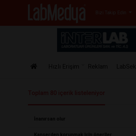
Labmedya - Laboratuv
Bizi Takip Edin
Hızlı Erişim
Reklam
LabSek
Toplam 80 içerik listeleniyor
İnanırsan olur
Kanserden korunmak IçIn önerIler