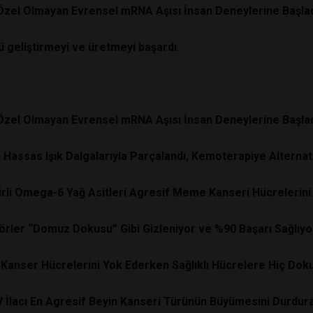
Özel Olmayan Evrensel mRNA Aşısı İnsan Deneylerine Başla
ü geliştirmeyi ve üretmeyi başardı.
Özel Olmayan Evrensel mRNA Aşısı İnsan Deneylerine Başla
 Hassas Işık Dalgalarıyla Parçalandı, Kemoterapiye Alterna
lirli Omega-6 Yağ Asitleri Agresif Meme Kanseri Hücrelerini
rler “Domuz Dokusu” Gibi Gizleniyor ve %90 Başarı Sağlıyo
 Kanser Hücrelerini Yok Ederken Sağlıklı Hücrelere Hiç Do
IV İlacı En Agresif Beyin Kanseri Türünün Büyümesini Durdura