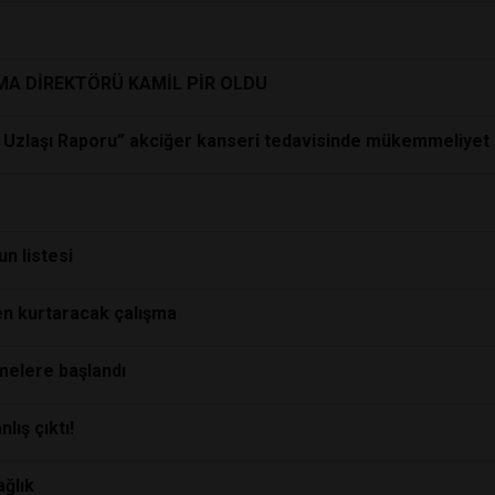
MA DİREKTÖRÜ KAMİL PİR OLDU
 Uzlaşı Raporu” akciğer kanseri tedavisinde mükemmeliyet od
un listesi
n kurtaracak çalışma
melere başlandı
lış çıktı!
ağlık