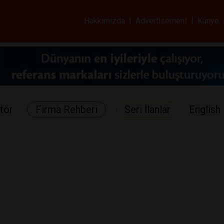
ar ve Sağlık Gazetes
Hakkımızda
|
Advertisement
|
Künye
tör
Firma Rehberi
Seri İlanlar
English 