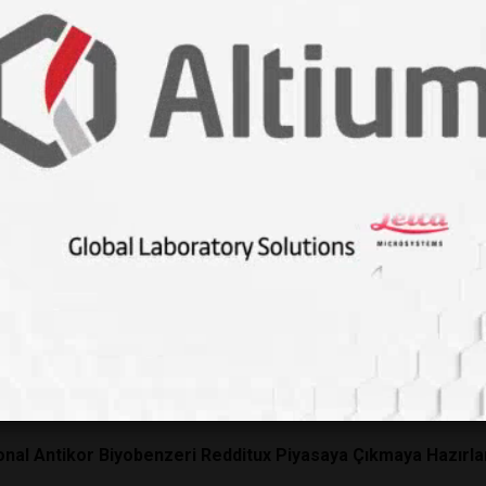
zde 99 Oranında Yok Eden Yeni Yöntem
irüs, Üç Hastada Pankreas Tümörlerini Durdurmayı Başardı
 Hastalarda Tümörleri Tamamen Yok Eden Üç Etkili Yeni Kans
Sırrı: Karahindiba Kökü Kanser Tedavisinde Yeni Bir İpucu O
okannabinoid Sistem Kanser Hücrelerini Kendi Kendini Yok
bilir
ini Nasıl Artırabilir ve Ağlarını Nasıl Genişletebilir?
al Antikor Biyobenzeri Redditux Piyasaya Çıkmaya Hazırla