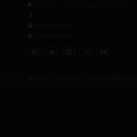
Oğuzlar Mh. 1374. Sk 2/4 Balgat, Çankaya / Ankara
+90 312 342 22 45
+90 312 342 22 46
bilgi@labmedya.com
Anasayfa
Bize Ulaşın
Kişisel Verilerin Kor