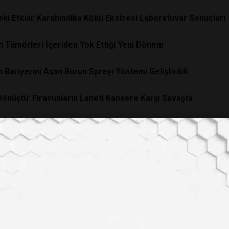
ki Etkisi: Karahindiba Kökü Ekstresi Laboratuvar Sonuçları
n Tümörleri İçeriden Yok Ettiği Yeni Dönem
Bariyerini Aşan Burun Spreyi Yöntemi Geliştirildi
önüştü: Firavunların Laneti Kansere Karşı Savaşta
 Vaat Ediyor: 48 Saatte Yüzde 90 Başarı
eyin Kanserinde İlaç Kombinasyonu Mucizesi
i Öldürmek Yerine İyileştiren Teknoloji
r Hücrelerini 48 Saatte İmha Ediyor