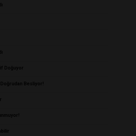
dı
dı
tif Doğuyor
 Doğrudan Besliyor!
r
kunmuyor!
bilir