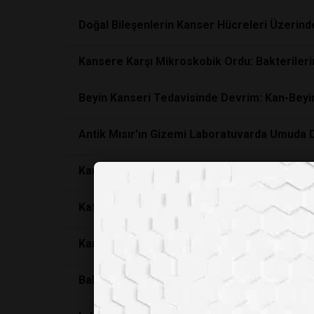
Doğal Bileşenlerin Kanser Hücreleri Üzerinde
Kansere Karşı Mikroskobik Ordu: Bakterileri
Beyin Kanseri Tedavisinde Devrim: Kan-Beyin 
Antik Mısır’ın Gizemi Laboratuvarda Umuda D
Karahindiba Kökü Kolon Kanserine Karşı Umut
Katil Hücreler Kendi Kendini İmha Ediyor: B
Kanser Tedavisinde Yeni Paradigma: Hücreler
Bahçedeki Gizli Güç: Karahindiba Kökü Kanse