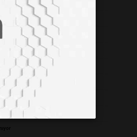
er Tedavisi Geliştirildi
labilir mi?
 Etmeye Zorlayabilir
nıyor