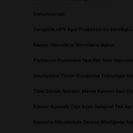
Immunoterapi
Terapötik HPV Aşısı Prekanseröz Servikal Le
Kanser Hücrelerin Nöronlarla ilişkisi
Parkinson Proteinine Yeni Rol: Sinir Hücrele
Ameliyatsız Tümör Dondurma Teknolojisi Hi
Tıbbi Dönüm Noktası: Meme Kanseri İlacı Ço
Kanser Aşısında Çığır Açan Gelişme! Tek Aşı T
Kanserle Mücadelede Devrim Niteliğinde Adım 