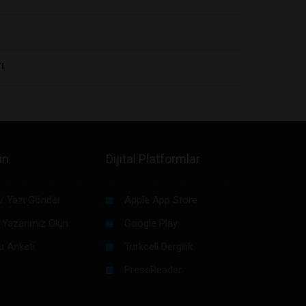
ı
in
Dijital Platformlar
/ Yazı Gönder
Apple App Store
 Yazarımız Olun
Google Play
u Anketi
Turkcell Dergilik
PressReader