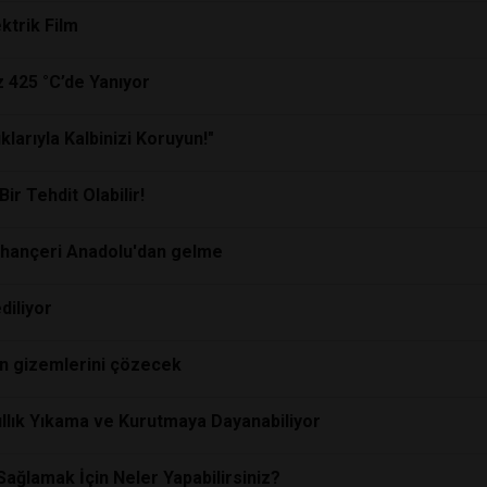
ktrik Film
z 425 °C’de Yanıyor
klarıyla Kalbinizi Koruyun!"
ir Tehdit Olabilir!
 hançeri Anadolu'dan gelme
diliyor
in gizemlerini çözecek
ıllık Yıkama ve Kurutmaya Dayanabiliyor
 Sağlamak İçin Neler Yapabilirsiniz?