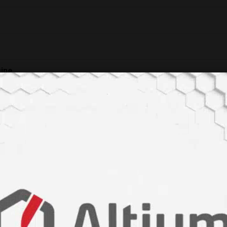
çine
KSİYONU
durucularda saklanabilir
 Bilim İnsanı