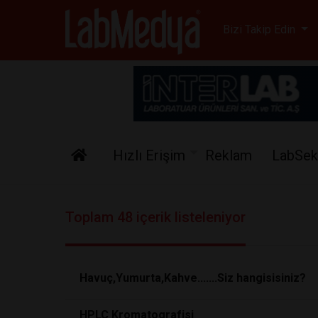
Labmedya - Laboratuv
Bizi Takip Edin
Hızlı Erişim
Reklam
LabSek
Toplam 48 içerik listeleniyor
Havuç,Yumurta,Kahve.......Siz hangisisiniz?
HPLC Kromatografisi