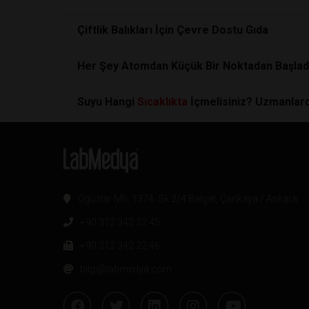
Çiftlik Balıkları İçin Çevre Dostu Gıda
Her Şey Atomdan Küçük Bir Noktadan Başladı: E
Suyu Hangi
Sıcaklıkta
İçmelisiniz? Uzmanlar
Oğuzlar Mh. 1374. Sk 2/4 Balgat, Çankaya / Ankara
+90 312 342 22 45
+90 312 342 22 46
bilgi@labmedya.com