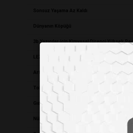
Sonsuz Yaşama Az Kaldı
Dünyanın Köpüğü
3b Yazıcılar için Kimyasal Direnci Yüksek Re
LEZZETİN BİLİMSEL TEMELİ MAILLARD REA
Artık 3 boyutlu yazıcının bastığı dokular don
Toksik Kimyasallardan Uzak Durma İpuçları
Gıdaların Duyusallığı
Nükleer Patlamanın Kimyasını İnceleyen Türk