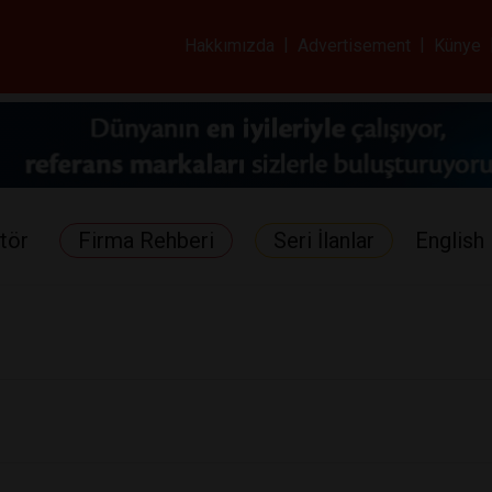
ar ve Sağlık Gazetes
Hakkımızda
|
Advertisement
|
Künye
tör
Firma Rehberi
Seri İlanlar
English 