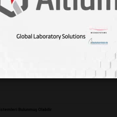
lar ile büyüledi
dı
uzun Sebebi Ortaya Çıktı
ldu
istemleri Bulunmuş Olabilir