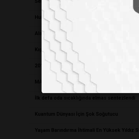
Serbest Radikaller Ve Yaşlanma
Hubble 30 yıllık yolculuğunda çektiği fotoğraf
Alaska’da en dengesiz sıcaklık rekorları kırıl
Kış Aylarında Neden Daha Çok Hasta Olduğum
2017 Nobel Kimya Ödülü'nün sahipleri belli o
MARKET ALIŞVERİŞLERİ İÇİN 10 İPUCU
İlk defa oda sıcaklığında elmas sentezlendi
Kuantum Dünyası İçin Şok Soğutucu
Yaşam Barındırma İhtimali En Yüksek Yıldız S