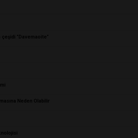
s çeşidi "Davemaoite"
emi
lmasına Neden Olabilir
nolojisi