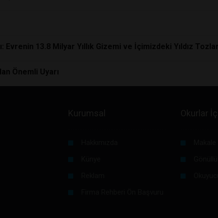
vrenin 13.8 Milyar Yıllık Gizemi ve İçimizdeki Yıldız Tozlar
dan Önemli Uyarı
Kurumsal
Okurlar İç
Hakkımızda
Makale 
Künye
Gönüllü
Reklam
Okuyuc
Firma Rehberi Ön Başvuru