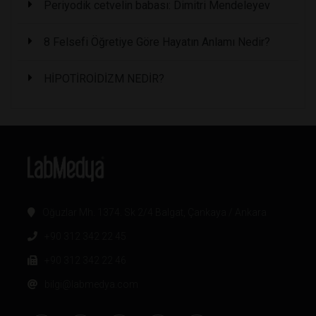
Periyodik cetvelin babası: Dimitri Mendeleyev
8 Felsefi Öğretiye Göre Hayatın Anlamı Nedir?
HİPOTİROİDİZM NEDİR?
Oğuzlar Mh. 1374. Sk 2/4 Balgat, Çankaya / Ankara
+90 312 342 22 45
+90 312 342 22 46
bilgi@labmedya.com