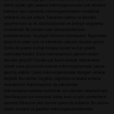
nemli ısıdaki gibi sadece mikroorganizmaları yok etmekle
kalmıyor aynı zamanda mikroorganizmaların metabolik
artıklarını da yok ediyor. Tamamen yakma ve alevden
geçirme kuru ısı ile sterilizasyonun en belirgin uygulama
örnekleridir. Bu yöntem eski dönemlerden beri
kullanılmaktadır. Yeşilçam filmlerini hatırlayalım. Başroldeki
güzel kızı yılan ısırır ve kahramanı çakısını ateşten geçirir.
Sonra da yılanın ısırdığı bölgeyi keser ve kızı yılanın
zehrinden kurtarır. Sizce kahramanımız çakısını neden
alevden geçirdi? Cevabı çok basit aslında. Kahramanın
elinde veya giysisinde bulunan mikroorganizmalar çakıya
geçmiş olabilir. Çünkü mikroorganizmalar durağan varlıklar
değildir. Bu canlılar rüzgârla, yağmurla ve başka yollarla
taşınabilirler. Kahramanımız da çakısındaki
mikroorganizmalardan kurtulmak için alevden yararlanmıştır.
Sterilizasyon için kimyasal, buhar, kuru ısı gibi yöntemlerin
yanında filtrasyon yani süzme işlemi de kullanılır. Bu süzme
işlemi sıvıların ve gazların mikroorganizmalarından