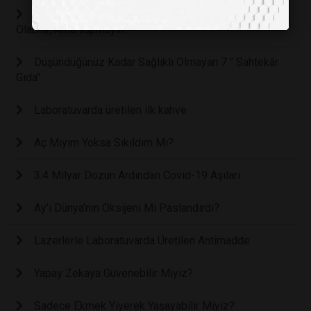
Yapay Zeka Arkadaşa Mesaj Yazmada Yardımcı
Olabilir, Ama Yapmayın
Düşündüğünüz Kadar Sağlıklı Olmayan 7 " Sahtekâr
Gıda"
Laboratuvarda üretilen ilk kahve
Aç Mıyım Yoksa Sıkıldım Mı?
3.4 Milyar Dozun Ardından Covid-19 Aşıları
Ay’ı Dünya’nın Oksijeni Mi Paslandırdı?
Lazerlerle Laboratuvarda Üretilen Antimadde
Yapay Zekaya Güvenebilir Miyiz?
Sadece Ekmek Yiyerek Yaşayabilir Miyiz?