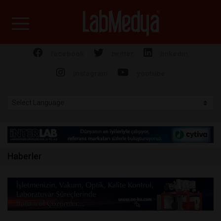
Labmedya - Laboratuv
facebook
twitter
linkedin
instagram
youtube
Haberler