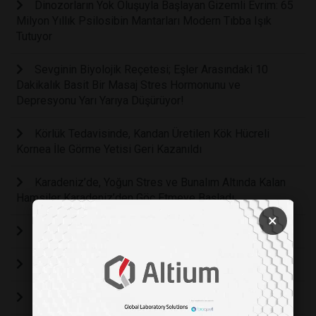
Dinozorların Yok Oluşuyla Başlayan Gizemli Evrim: 65
Milyon Yıllık Psilosibin Mantarları Modern Tıbba Işık
Tutuyor
Sevginin Biyolojik Reçetesi; Eşler Arasındaki 10
Dakikalık Basit Bir Masaj Stres Hormonunu ve
Depresyonu Yarı Yarıya Düşürüyor!
Körlük Tedavisinde, Kandan Üretilen Kök Hücreli
Kornea İle Görme Yetisi Geri Kazanıldı
Karadeniz’de, Yoğun Stres ve Bunalım Altında Kalan
Hamsiler Karadeniz’den Göç Etmeye Başladı
×
YAPAY ZEKA DESTEKLİ SANAL LABORATUVAR
BİRLİKTE BÜYÜDÜĞÜMÜZ 15. YILIMIZ!
Cleanzone 2024: Temiz odalarla geleceğe doğru