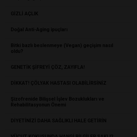
GİZLİ AÇLIK
Doğal Anti-Aging ipuçları
Bitki bazlı beslenmeye (Vegan) geçişim nasıl
oldu?
GENETİK ŞİFREYİ ÇÖZ, ZAYIFLA!
DİKKAT! ÇÖLYAK HASTASI OLABİLİRSİNİZ
Şizofrenide Bilişsel İşlev Bozuklukları ve
Rehabilitasyonun Önemi
DİYETİNİZİ DAHA SAĞLIKLI HALE GETİRİN
VÜCUT KOKUSUNDA HANGİ BİLGİLER SAKLI?