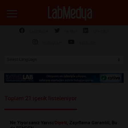
Labmedya - Laboratuv
facebook
twitter
linkedin
instagram
youtube
Toplam 21 içerik listeleniyor
Ne Yiyorsanız Yarısı/
Diyeti
, Zayıflama Garantili, Bu