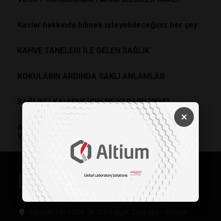
Kaslar hakkında bilmek isteyebileceğiniz her şey
KAHVE TANELERİ İLE GELEN SAĞLIK
KOKULARIN ARDINDA SAKLI ANLAMLAR
SAĞLIKLI KALMAK İÇİN NE YAPABİLİRİM?
×
ANOREKSİYA BASİT BİR YEME SORUNU DEĞİL,
YARDIM ÇAĞRISIDIR
Oğuzlar Mh. 1374. Sk 2/4 Balgat, Çankaya / Ankara