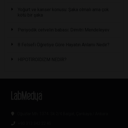
Yoğurt ve kanser konusu: Şaka olmalı ama çok
kötü bir şaka
Periyodik cetvelin babası: Dimitri Mendeleyev
8 Felsefi Öğretiye Göre Hayatın Anlamı Nedir?
HİPOTİROİDİZM NEDİR?
Oğuzlar Mh. 1374. Sk 2/4 Balgat, Çankaya / Ankara
+90 312 342 22 45