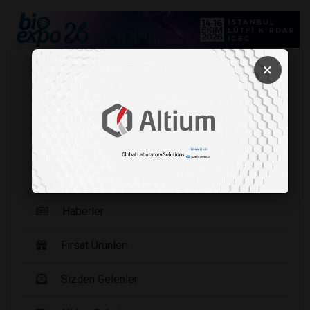
×
Köşe Yazarları
Şirket Haberleri
Etkinlikler
Yayınlarımız
Haberler
Fırsat Ürünleri
Sizden Gelenler