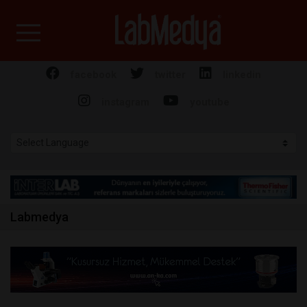
Labmedya - Laboratuv
facebook
twitter
linkedin
instagram
youtube
Labmedya