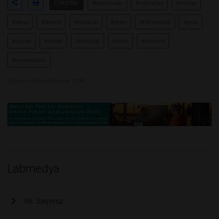
Etiketler
#laboratuvar
#labmedya
#medya
#dergi
#gazete
#medical
#yayın
#fibromiyalji
#gıda
#içecek
#sektör
#teknoloji
#bilim
#laborant
#metlertoledo
Toplam Görüntülenme 7306
Labmedya
96. Sayımız