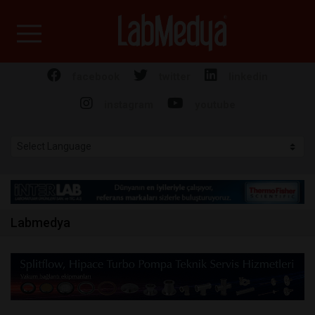
Labmedya - Laboratuv
facebook
twitter
linkedin
instagram
youtube
Labmedya