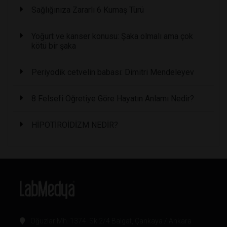
Sağlığınıza Zararlı 6 Kumaş Türü
Yoğurt ve kanser konusu: Şaka olmalı ama çok
kötü bir şaka
Periyodik cetvelin babası: Dimitri Mendeleyev
8 Felsefi Öğretiye Göre Hayatın Anlamı Nedir?
HİPOTİROİDİZM NEDİR?
Oğuzlar Mh. 1374. Sk 2/4 Balgat, Çankaya / Ankara