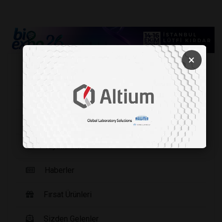
×
Köşe Yazarları
Şirket Haberleri
Etkinlikler
Yayınlarımız
Haberler
Fırsat Ürünleri
Sizden Gelenler