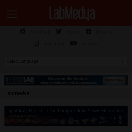
Labmedya - Laboratuv
facebook
twitter
linkedin
instagram
youtube
Labmedya