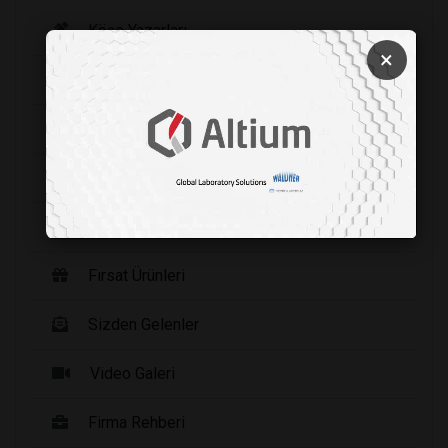
Köşe Yazarları
×
Şirket Haberleri
Etkinlikler
Yayınlarımız
Haberler
Fırsat Ürünleri
Sizden Gelenler
Video Galeri
Firma Rehberi