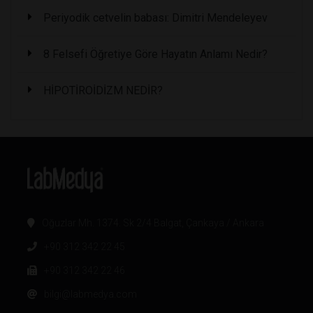
Periyodik cetvelin babası: Dimitri Mendeleyev
8 Felsefi Öğretiye Göre Hayatın Anlamı Nedir?
HİPOTİROİDİZM NEDİR?
Oğuzlar Mh. 1374. Sk 2/4 Balgat, Çankaya / Ankara
+90 312 342 22 45
+90 312 342 22 46
bilgi@labmedya.com