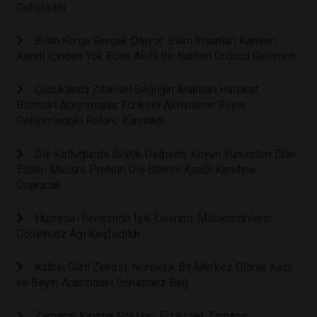
Geliştirildi
Bilim Kurgu Gerçek Oluyor: Bilim İnsanları Kanseri
Kendi İçinden Yok Eden Akıllı Bir Bakteri Ordusu Geliştirdi
Çocuklarda Zihinsel Sağlığın Anahtarı Hareket:
Bilimsel Araştırmalar Fiziksel Aktivitenin Beyin
Gelişimindeki Rolünü Kanıtladı
Diş Koltuğunda Büyük Değişim: Koyun Yününden Elde
Edilen Mucize Protein Diş Etlerini Kendi Kendine
Onaracak
Hücresel İletişimde Işık Devrimi: Mitokondrilerin
Görünmez Ağı Keşfedildi
Kalbin Gizli Zekası: Nörolojik Bir Merkez Olarak Kalp
ve Beyin Arasındaki Görünmez Bağ
Zamanın Kırılma Noktası: Fizikçiler Zamanın