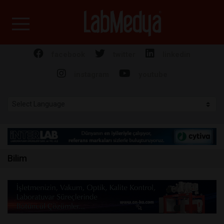
Labmedya - Laboratuv
facebook
twitter
linkedin
instagram
youtube
Bilim