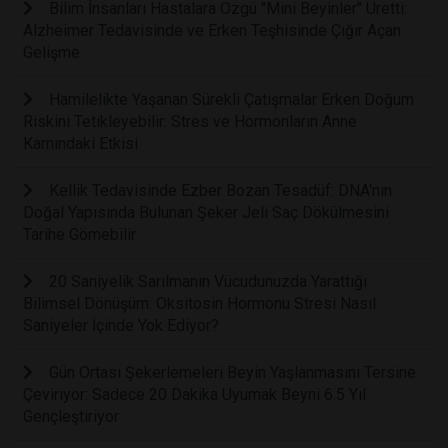
Bilim İnsanları Hastalara Özgü "Mini Beyinler" Üretti:
Alzheimer Tedavisinde ve Erken Teşhisinde Çığır Açan
Gelişme
Hamilelikte Yaşanan Sürekli Çatışmalar Erken Doğum
Riskini Tetikleyebilir: Stres ve Hormonların Anne
Karnındaki Etkisi
Kellik Tedavisinde Ezber Bozan Tesadüf: DNA'nın
Doğal Yapısında Bulunan Şeker Jeli Saç Dökülmesini
Tarihe Gömebilir
20 Saniyelik Sarılmanın Vücudunuzda Yarattığı
Bilimsel Dönüşüm: Oksitosin Hormonu Stresi Nasıl
Saniyeler İçinde Yok Ediyor?
Gün Ortası Şekerlemeleri Beyin Yaşlanmasını Tersine
Çeviriyor: Sadece 20 Dakika Uyumak Beyni 6.5 Yıl
Gençleştiriyor