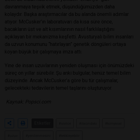
davranmaya teşvik etmek, düşündüğümüzden daha
kolaydır.
Başka araştırmacılar da bu alanda önemli adımlar
atıyor. McCusker’ın laboratuvarı da kısa süre önce,
bacakların üst ve alt kısımlarının nasıl farklılaştığını
açıklayan bir mekanizma keşfetti. Avusturyalı bilim insanları
da uzvun konumunu “hatırlayan” genetik döngüleri ortaya
koyan büyük bir çalışmaya imza attı.
Yine de insan uzuvlarının yeniden oluşması için önümüzdeki
süreç on yıllar sürebilir. Şu anki bulgular, henüz temel bilim
düzeyinde. Ancak McCusker’a göre bu tür çalışmalar,
gelecekteki tedavilerin temel taşlarını oluşturuyor.
Kaynak: Popsci.com
Etiketler
#sivilce
#ilacındaki
#kimyasal
#uzuv
#yenilenmesini
#tetikleyebilir