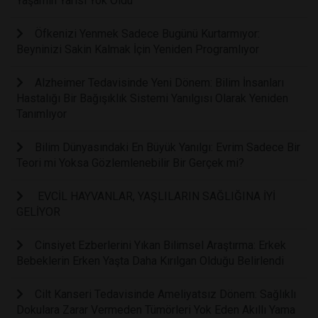
Yaşamın Yarısı Yok Oldu
Öfkenizi Yenmek Sadece Bugünü Kurtarmıyor:
Beyninizi Sakin Kalmak İçin Yeniden Programlıyor
Alzheimer Tedavisinde Yeni Dönem: Bilim İnsanları
Hastalığı Bir Bağışıklık Sistemi Yanılgısı Olarak Yeniden
Tanımlıyor
Bilim Dünyasındaki En Büyük Yanılgı: Evrim Sadece Bir
Teori mi Yoksa Gözlemlenebilir Bir Gerçek mi?
EVCİL HAYVANLAR, YAŞLILARIN SAĞLIĞINA İYİ
GELİYOR
Cinsiyet Ezberlerini Yıkan Bilimsel Araştırma: Erkek
Bebeklerin Erken Yaşta Daha Kırılgan Olduğu Belirlendi
Cilt Kanseri Tedavisinde Ameliyatsız Dönem: Sağlıklı
Dokulara Zarar Vermeden Tümörleri Yok Eden Akıllı Yama