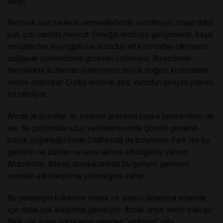
değil.
Retinoik asit sadece semenderlerde üretilmiyor; insan dahil
pek çok canlıda mevcut. Örneğin embriyo gelişiminde, başın
omuzlardan, kuyruğun ise vücudun alt kısmından çıkmasını
sağlayan yönlendirme görevini üstleniyor. Bu nedenle
hamilelikte kullanılan isotretinoin büyük doğum kusurlarına
neden olabiliyor. Çünkü retinoik asit, vücudun gelişim planını
bozabiliyor.
Ancak aksolotllar ile insanlar arasında başka benzerlikler de
var. Bu çalışmada uzuv yenilenmesinde görevli genlerin
büyük çoğunluğu insan DNA’sında da bulunuyor. Fark ise bu
genlerin ne zaman ve nasıl aktive edildiğinde yatıyor.
Aksolotllar, ihtiyaç duyduklarında bu gelişim genlerini
yeniden etkinleştirme yeteneğine sahip.
Bu yeteneğin kökenine inmek ve süreci detaylıca anlamak
için daha çok araştırma gerekiyor. Ancak umut verici olan şu:
Belki de insan hücrelerini yeniden “embriyo” gibi