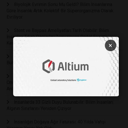
Biyolojik Evrimin Sonu Mu Geldi? Bilim İnsanlarına
Göre İnsanlık Artık Kolektif Bir Süperorganizma Olarak
Evriliyor
Stent ve Baypas Ameliyatları Tarih Olabilir: Bilim
İnsanları Tıkalı Damarları Temizleyen Doğal Enzimi
Keşfetti
×
İnsan Rejenerasyonunun "Kapatma Düğmesi"
Bulunmuş Olabilir mi?
İletişimin Kökenleri Yeniden Yazılıyor: 2 Milyon Yıl
Önce Yaşayan Homo Erectus İnsanları Konuşarak
Anlaşıyor Olabilirdi
İnsanlarda 33 Gizli Duyu Bulunabilir: Bilim İnsanları
Algının Sınırlarını Yeniden Çiziyor
İnsanlığın Doğaya Ağır Faturası: 40 Yılda Vahşi