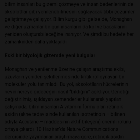
bilim insanları bu gizemi çözmeye ve insan bedenlerinin de
aksolotllar gibi yenilenebilmesini sağlayacak tıbbi çözümler
geliştirmeye çalışıyor. Bilim kurgu gibi gelse de, Monaghan
ve diğer uzmanlar bir gün insanların da kol ve bacaklarını
yeniden oluşturabileceğine inanıyor. Ve şimdi bu hedefe her
zamankinden daha yaklaşıldı.
Eski bir biyolojik gizemde yeni bulgular
Monaghan ve yenilenme üzerine çalışan araştırma ekibi,
uzuvların yeniden şekillenmesinde kritik rol oynayan bir
moleküler yolu tanımladı. Bu yol, aksolotlların hücrelerinin
neyin nereye gideceğini nasıl “bildiğini” açıklıyor. Genetiği
değiştirilmiş, ışıldayan semenderler kullanarak yapılan
çalışmada, bilim insanları A vitamini formu olan retinoik
asidin (akne tedavisinde kullanılan isotretinoin – bilinen
adıyla Accutane – maddesinin aktif bileşeni) önemli rolünü
ortaya çıkardı. 10 Haziran’da Nature Communications
dergisinde yayımlanan araştırmaya göre, retinoik asidin