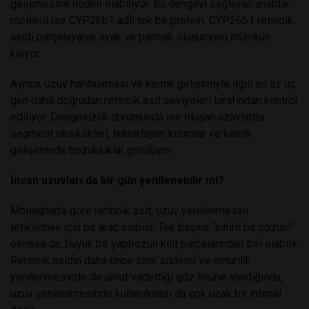
gelişmesine neden olabiliyor. Bu dengeyi sağlayan anahtar
molekül ise CYP26b1 adlı tek bir protein. CYP26b1 retinoik
asidi parçalayarak ayak ve parmak oluşumunu mümkün
kılıyor.
Ayrıca, uzuv haritalaması ve kemik gelişimiyle ilgili en az üç
gen daha doğrudan retinoik asit seviyeleri tarafından kontrol
ediliyor. Dengesizlik durumunda ise oluşan uzuvlarda
segment eksiklikleri, tekrarlayan kısımlar ve kemik
gelişiminde bozukluklar görülüyor.
İnsan uzuvları da bir gün yenilenebilir mi?
Monaghan’a göre retinoik asit, uzuv yenilenmesini
tetiklemek için bir araç olabilir. Tek başına “sihirli bir çözüm”
olmasa da, büyük bir yapbozun kilit parçalarından biri olabilir.
Retinoik asidin daha önce sinir sistemi ve omurilik
yenilenmesinde de umut vadettiği göz önüne alındığında,
uzuv yenilenmesinde kullanılması da çok uzak bir ihtimal