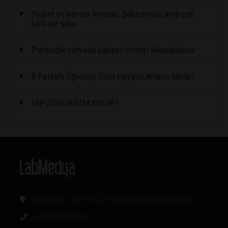
Yoğurt ve kanser konusu: Şaka olmalı ama çok
kötü bir şaka
Periyodik cetvelin babası: Dimitri Mendeleyev
8 Felsefi Öğretiye Göre Hayatın Anlamı Nedir?
HİPOTİROİDİZM NEDİR?
Oğuzlar Mh. 1374. Sk 2/4 Balgat, Çankaya / Ankara
+90 312 342 22 45