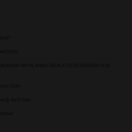
diniz?
LANDIRDI
AMINDA YAYINLANAN CATALYZER DERGİSİNİN YENİ
yonu Oldu!
eceği Belli Oldu
 Hizmet