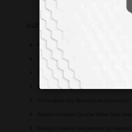
Kültür - Magazin
Noel Baba'nın Büyük Sırrı: Kıyafeti Aslında Kır
Türkiye’de Değişen Sanat Anlayışı
2024 Nobel Kimya Ödülünü Kazananlar Belli O
Etnomatematik: Matematiksel Miras
Dil Dediğimiz Şey Nasıl Oldu da Ortaya Çıktı?
Rüzgârlı Havalarda Çocuklar Neden Daha Enerj
Sağlığınızı daha iyi hale getirmek için hayatın