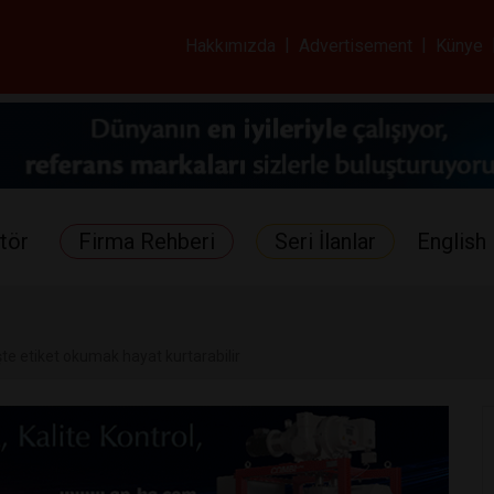
ar ve Sağlık Gazetes
Hakkımızda
|
Advertisement
|
Künye
tör
Firma Rehberi
Seri İlanlar
English 
şte etiket okumak hayat kurtarabilir