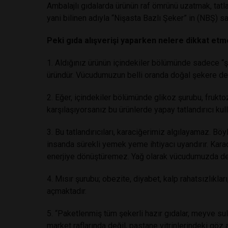
Ambalajlı gıdalarda ürünün raf ömrünü uzatmak, tatl
yani bilinen adıyla “Nişasta Bazlı Şeker” in (NBŞ) sa
Peki gıda alışverişi yaparken nelere dikkat etm
1. Aldığınız ürünün içindekiler bölümünde sadece “ş
üründür. Vücudumuzun belli oranda doğal şekere de i
2. Eğer, içindekiler bölümünde glikoz şurubu, frukto
karşılaşıyorsanız bu ürünlerde yapay tatlandırıcı kull
3. Bu tatlandırıcıları, karaciğerimiz algılayamaz. 
insanda sürekli yemek yeme ihtiyacı uyandırır. Karac
enerjiye dönüştüremez. Yağ olarak vücudumuzda de
4. Mısır şurubu; obezite, diyabet, kalp rahatsızlıklar
açmaktadır.
5. “Paketlenmiş tüm şekerli hazır gıdalar, meyve su
market raflarında değil, pastane vitrinlerindeki göz al