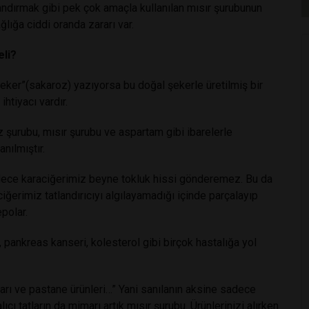
andırmak gibi pek çok amaçla kullanılan mısır şurubunun
ğlığa ciddi oranda zararı var.
eli?
eker”(sakaroz) yazıyorsa bu doğal şekerle üretilmiş bir
htiyacı vardır.
z şurubu, mısır şurubu ve aspartam gibi ibarelerle
anılmıştır.
Böylece karaciğerimiz beyne tokluk hissi gönderemez. Bu da
iğerimiz tatlandırıcıyı algılayamadığı içinde parçalayıp
polar.
ı, pankreas kanseri, kolesterol gibi birçok hastalığa yol
ları ve pastane ürünleri…” Yani sanılanın aksine sadece
ıcı tatların da mimarı artık mısır şurubu. Ürünlerinizi alırken