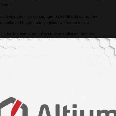
irsiniz.
ıcılı diyet ürünleri de sağlığımızı tehdit ediyor. Yapılan
andırıcılar bel bölgesinde yağlanmaya neden oluyor.
ocukları kapsamaktadır. Çocuklarımız elini uzattığı her
ilmekte. ( hazır gıda abur cubur rafları, okul kantinleri,
reyler olarak çocuklarınızı bilinçlendirip bu ürünlerden uzak
miş olacaksınız.
ak
#hayat
#kurtarabilir