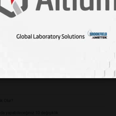
mızı Değildi! Rengi Bakın Kim Değiştirmiş...
ldu!
ik Olur?
ızda yapabileceğiniz 10 değişiklik