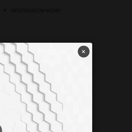
HİPOTİROİDİZM NEDİR?
×