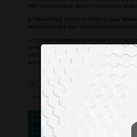
NBŞ mi yoksa pancar şekeri mi kullanıldığını sorabil
6. Kalorisi düşük diye tercih ettiğimiz yapay tatlandır
araştırmalara göre diyet içeceklerde kullanılan tatl
7. En büyük risk grubunu ise ne yazık ki okul çağı ç
yerde ambalajlı ve sağlıksız ürünlere çok kolay ulaşab
semt büfeleri, evlerdeki abur cubur dolapları) Siz bi
tutarak çocuklarınız için sağlıklı bir hayatı tercih et
Etiketler
#alışverişte
#etiket
#okum
Toplam Görüntülenme 9531