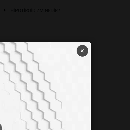
HİPOTİROİDİZM NEDİR?
×