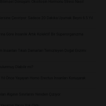
ı Bilimsel Dönüşüm: Oksitosin Hormonu Stresi Nasıl
ersine Çeviriyor: Sadece 20 Dakika Uyumak Beyni 6.5 Yıl
rına Göre İnsanlık Artık Kolektif Bir Süperorganizma
lim İnsanları Tıkalı Damarları Temizleyen Doğal Enzimi
lunmuş Olabilir mi?
on Yıl Önce Yaşayan Homo Erectus İnsanları Konuşarak
ları Algının Sınırlarını Yeniden Çiziyor
i Yaşamın Yarısı Yok Oldu