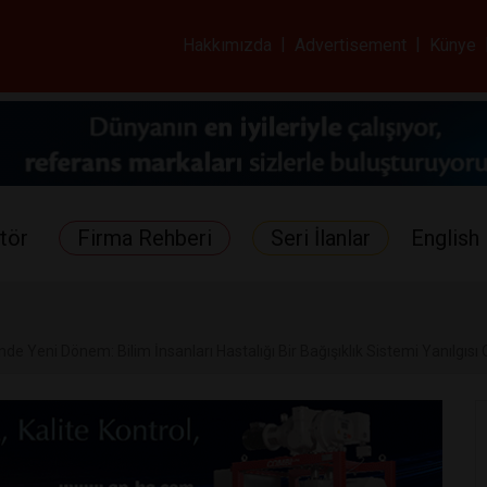
ar ve Sağlık Gazetes
Hakkımızda
|
Advertisement
|
Künye
tör
Firma Rehberi
Seri İlanlar
English 
de Yeni Dönem: Bilim İnsanları Hastalığı Bir Bağışıklık Sistemi Yanılgısı