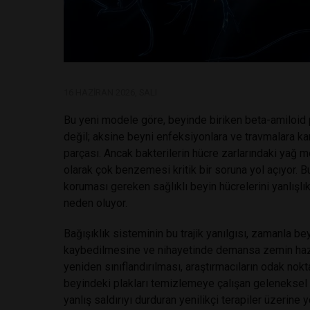
16 HAZIRAN 2026, SALI
Bu yeni modele göre, beyinde biriken beta-amiloid p
değil; aksine beyni enfeksiyonlara ve travmalara kar
parçası. Ancak bakterilerin hücre zarlarındaki yağ mo
olarak çok benzemesi kritik bir soruna yol açıyor. 
koruması gereken sağlıklı beyin hücrelerini yanlışlı
neden oluyor.
Bağışıklık sisteminin bu trajik yanılgısı, zamanla bey
kaybedilmesine ve nihayetinde demansa zemin hazırlı
yeniden sınıflandırılması, araştırmacıların odak nok
beyindeki plakları temizlemeye çalışan geleneksel il
yanlış saldırıyı durduran yenilikçi terapiler üzerine 