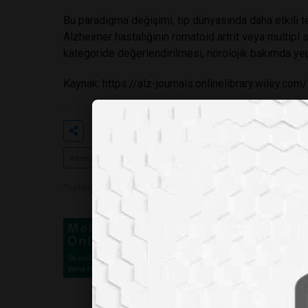
Bu paradigma değişimi, tıp dünyasında daha etkili t
Alzheimer hastalığının romatoid artrit veya multipl 
kategoride değerlendirilmesi, nörolojik bakımda yepy
Kaynak:
https://alz-journals.onlinelibrary.wiley.c
Etiketler
#alzheimer hastalığı
#otoimmün
#demans
#nöroenflamasyon
Toplam Görüntülenme 324