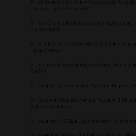
20 Saniyelik Sarılmanın Vücudunuzda Yarattığ
Saniyeler İçinde Yok Ediyor?
Gün Ortası Şekerlemeleri Beyin Yaşlanmasını T
Gençleştiriyor
Biyolojik Evrimin Sonu Mu Geldi? Bilim İnsanla
Olarak Evriliyor
Stent ve Baypas Ameliyatları Tarih Olabilir: Bi
Keşfetti
İnsan Rejenerasyonunun "Kapatma Düğmesi" Bu
İletişimin Kökenleri Yeniden Yazılıyor: 2 Mily
Anlaşıyor Olabilirdi
İnsanlarda 33 Gizli Duyu Bulunabilir: Bilim İnsan
İnsanlığın Doğaya Ağır Faturası: 40 Yılda Vahş