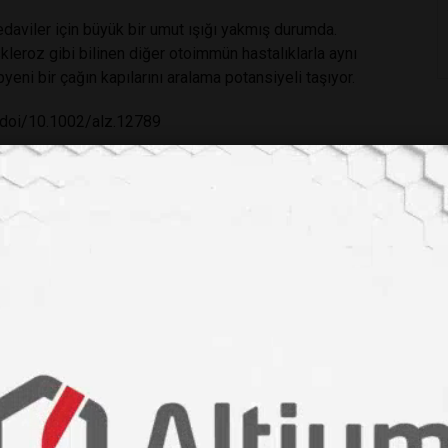
edaviler için büyük bir umut ışığı yakmış durumda.
skleroz gibi bilinen diğer otoimmün hastalıklarla aynı
eni bir çağın kapılarını aralama potansiyeli taşıyor.
om/doi/10.1002/alz.12789
 hastalık
#beta
#
#bağışıklık sistemi
#nörodejenerasyon