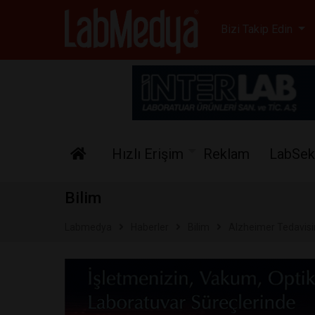
Labmedya - Laboratuv
Bizi Takip Edin
Hızlı Erişim
Reklam
LabSek
Bilim
Labmedya
Haberler
Bilim
Alzheimer Tedavisin