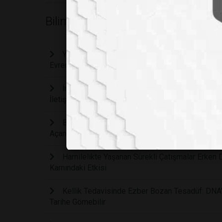
Bilim
Yılan Sokmalarında Ölüm Riskini Bitirecek Devri
Evrensel Panzehir Üretildi
İnsanlar Arasındaki Görünmez Bağ: Beyniniz ve
İletişim İçinde Olabilir Mi?
Bilim İnsanları Hastalara Özgü "Mini Beyinler"
Açan Gelişme
Hamilelikte Yaşanan Sürekli Çatışmalar Erken 
Karnındaki Etkisi
Kellik Tedavisinde Ezber Bozan Tesadüf: DNA'
Tarihe Gömebilir