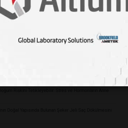
m Niteliğinde Keşif: Dünyanın En Zehirli Yılanlarına Karşı
 Kalbiniz Başkalarıyla Bilmediğimiz Elektromanyetik Bir
 Üretti: Alzheimer Tedavisinde ve Erken Teşhisinde Çığır
Doğum Riskini Tetikleyebilir: Stres ve Hormonların Anne
nın Doğal Yapısında Bulunan Şeker Jeli Saç Dökülmesini