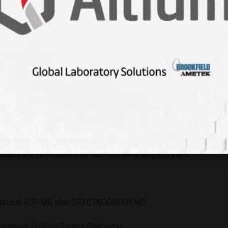
nik araştırma ekosistemini güçlendirecek iş birliği
eri Altium güvencesi ile
.
eyecek
Yeni Güç: Skalar
RUSTLIFE yerli Alzheimer ilacı için klinik başvuru yaptı
i Kuadrupol ICP-MS olan SPECTROGREEN MS
ratuvar Ürünleri Sipariş Platformu