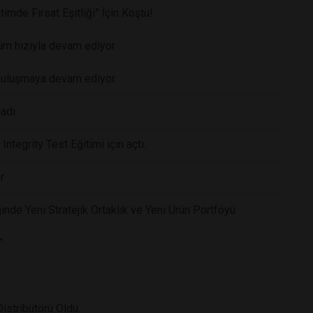
timde Fırsat Eşitliği” İçin Koştu!
tüm hızıyla devam ediyor
 buluşmaya devam ediyor.
adı.
ntegrity Test Eğitimi için açtı.
r
ğinde Yeni Stratejik Ortaklık ve Yeni Ürün Portföyü
”
istribütörü Oldu.