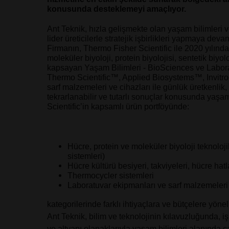
konusunda desteklemeyi amaçlıyor.
Ant Teknik, hızla gelişmekte olan yaşam bilimleri ve
lider üreticilerle stratejik işbirlikleri yapmaya deva
Firmanın, Thermo Fisher Scientific ile 2020 yılında
moleküler biyoloji, protein biyolojisi, sentetik biyo
kapsayan Yaşam Bilimleri - BioSciences ve Laborat
Thermo Scientific™, Applied Biosystems™, Invitrog
sarf malzemeleri ve cihazları ile günlük üretkenlik, 
tekrarlanabilir ve tutarlı sonuçlar konusunda yaşa
Scientific’in kapsamlı ürün portföyünde:
Hücre, protein ve moleküler biyoloji teknoloj
sistemleri)
Hücre kültürü besiyeri, takviyeleri, hücre hatla
Thermocycler sistemleri
Laboratuvar ekipmanları ve sarf malzemeleri
kategorilerinde farklı ihtiyaçlara ve bütçelere yönel
Ant Teknik, bilim ve teknolojinin kılavuzluğunda, iş o
ve altyapı olanaklarıyla yaşam bilimleri alanında ç