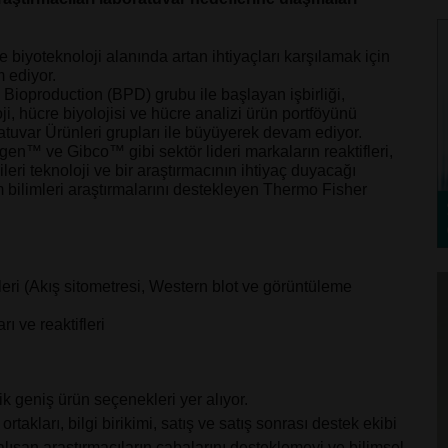
 biyoteknoloji alanında artan ihtiyaçları karşılamak için
m ediyor.
 Bioproduction (BPD) grubu ile başlayan işbirliği,
loji, hücre biyolojisi ve hücre analizi ürün portföyünü
uvar Ürünleri grupları ile büyüyerek devam ediyor.
en™ ve Gibco™ gibi sektör lideri markaların reaktifleri,
ileri teknoloji ve bir araştırmacının ihtiyaç duyacağı
m bilimleri araştırmalarını destekleyen Thermo Fisher
ileri (Akış sitometresi, Western blot ve görüntüleme
rı ve reaktifleri
ik geniş ürün seçenekleri yer alıyor.
rtakları, bilgi birikimi, satış ve satış sonrası destek ekibi
alışan araştırmacıların çabalarını desteklemeyi ve bilimsel