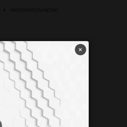
HİPOTİROİDİZM NEDİR?
×