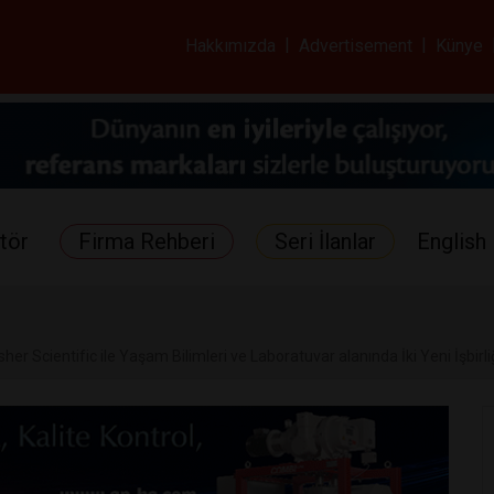
ar ve Sağlık Gazetes
Hakkımızda
|
Advertisement
|
Künye
tör
Firma Rehberi
Seri İlanlar
English 
her Scientific ile Yaşam Bilimleri ve Laboratuvar alanında İki Yeni İşbirl