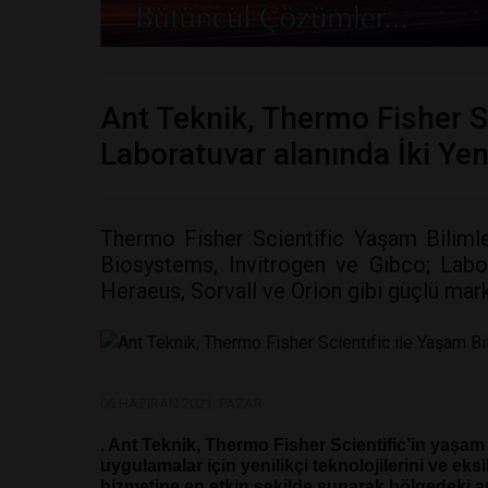
Ant Teknik, Thermo Fisher Sc
Laboratuvar alanında İki Yeni
Thermo Fisher Scientific Yaşam Bilimle
Biosystems, Invitrogen ve Gibco; Labo
Heraeus, Sorvall ve Orion gibi güçlü marka
06 HAZIRAN 2021, PAZAR
. Ant Teknik, Thermo Fisher Scientific’in yaşam 
uygulamalar için yenilikçi teknolojilerini ve ek
hizmetine en etkin şekilde sunarak bölgedeki ar