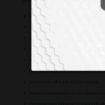
Şirket Haberleri
Roche İlaç Türkiye ve TÜSEB'den Türkiye'nin kli
2009 Yılından bu yana Brookfield AMETEK ürünl
Sizi SAHA EXPO 2026’da ağırlamayı umuyoruz
Kocintok, SAHA EXPO 2026’da Gücünü Sergil
Altium Türkiye’den Laboratuvar Otomasyonuna 
Sağlıkta tam bağımsızlık yolunda tarihi eşik: T
Sartorius Cubis® II artık OMNIS'e entegre
Gelişmiş element analizi için son teknoloj
Labmarker Shop: Türkiye’nin En Büyük B2B Labo