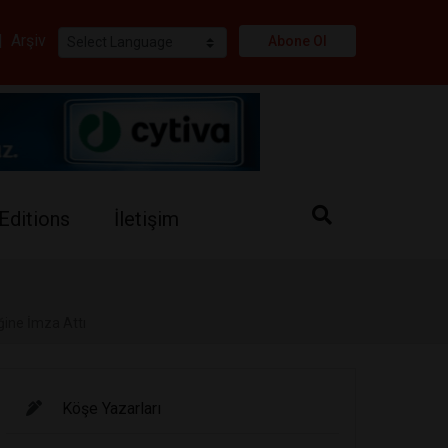
i
|
Arşiv
Abone Ol
Editions
İletişim
iğine İmza Attı
Köşe Yazarları