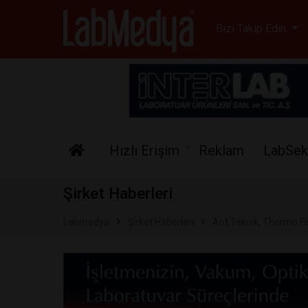
Labmedya - Laboratuv
Bizi Takip Edin
Hızlı Erişim
Reklam
LabSek
Şirket Haberleri
Labmedya
Şirket Haberleri
Ant Teknik, Thermo Fis