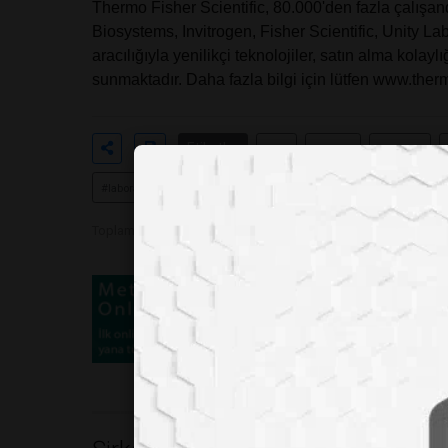
Thermo Fisher Scientific, 80.000'den fazla çalışan
Biosystems, Invitrogen, Fisher Scientific, Unity La
aracılığıyla yenilikçi teknolojiler, satın alma kola
sunmaktadır. Daha fazla bilgi için lütfen
www.therm
Etiketler
#ant
#teknik
#thermo
#laboratuvar
#alanında
#iki
#yeni
#işbirliğine
Toplam Görüntülenme 5278