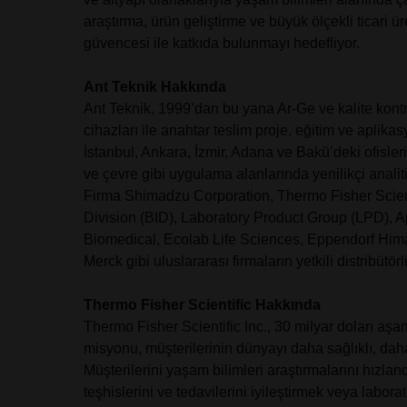
araştırma, ürün geliştirme ve büyük ölçekli ticari 
güvencesi ile katkıda bulunmayı hedefliyor.
Ant Teknik Hakkında
Ant Teknik, 1999’dan bu yana Ar-Ge ve kalite kontro
cihazları ile anahtar teslim proje, eğitim ve aplika
İstanbul, Ankara, İzmir, Adana ve Bakü’deki ofisleri,
ve çevre gibi uygulama alanlarında yenilikçi analit
Firma Shimadzu Corporation, Thermo Fisher Scien
Division (BID), Laboratory Product Group (LPD), A
Biomedical, Ecolab Life Sciences, Eppendorf Hi
Merck gibi uluslararası firmaların yetkili distribütö
Thermo Fisher Scientific Hakkında
Thermo Fisher Scientific Inc., 30 milyar doları aşan 
misyonu, müşterilerinin dünyayı daha sağlıklı, dah
Müşterilerini yaşam bilimleri araştırmalarını hızla
teşhislerini ve tedavilerini iyileştirmek veya labor