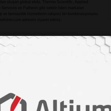
dan oluşan global ekibi, Thermo Scientific, Applied
b Services ve Patheon gibi sektör lideri markaları
ylığı ve farmasötik hizmetlerin rakipsiz bir kombinasyonunu
ofisher.com
adresini ziyaret ediniz.
#fisher
#scientific
#ile
#yaşam
#bilimleri
#imza
#attı