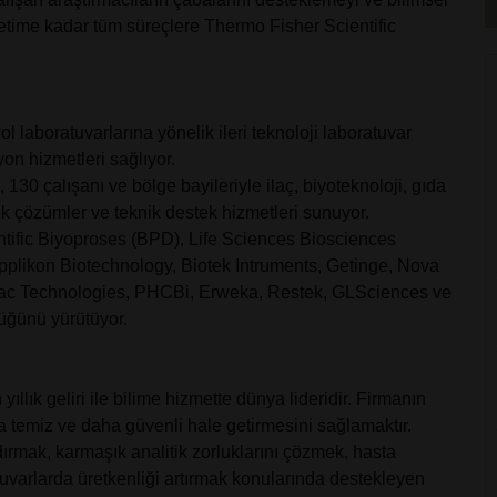
üretime kadar tüm süreçlere Thermo Fisher Scientific
l laboratuvarlarına yönelik ileri teknoloji laboratuvar
syon hizmetleri sağlıyor.
 130 çalışanı ve bölge bayileriyle ilaç, biyoteknoloji, gıda
ik çözümler ve teknik destek hizmetleri sunuyor.
tific Biyoproses (BPD), Life Sciences Biosciences
pplikon Biotechnology, Biotek Intruments, Getinge, Nova
mac Technologies, PHCBi, Erweka, Restek, GLSciences ve
rlüğünü yürütüyor.
yıllık geliri ile bilime hizmette dünya lideridir. Firmanın
a temiz ve daha güvenli hale getirmesini sağlamaktır.
ndırmak, karmaşık analitik zorluklarını çözmek, hasta
atuvarlarda üretkenliği artırmak konularında destekleyen