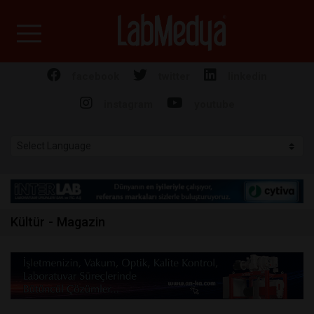
Labmedya - Laboratuv
facebook
twitter
linkedin
instagram
youtube
Kültür - Magazin