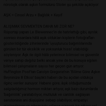
nörolojik olarak aşkın formülünü Stoler şu şekilde açıklıyor:
AŞK = Cinsel Arzu + Bağlılık + Keyif
ALIŞMAK SEVMEKTEN DAHA MI ZOR NE?
Röportajı yapan Le Blewennec’in de hatırlattığı gibi, ayrılık
sonrası insanlara hâlâ aşık oldukları kişilerin fotoğrafları
gösterildiğinde zihinlerinde ‘uyuşturucu bağımlılarında
görülen bir tür eksiklik ve yoksunluk hissi’ olabildiği
söyleniyor. Aşk ile ilgili hâlâ yeterince bilimsel ve güvenilir
veriye sahip değiliz belki ancak yine de bu konuya eğilen
bilimsel çalışmaların sayısı her geçen gün artıyor.
Huffington Post’tan Carolyn Gregorie’nin ‘Bilime Göre Aşkın
Beyninize 8 Etkisi’ başlıklı haberi de bu açıdan oldukça
ilginç veriler sunuyor. Habere göre; âşık olduğumuzda
salgıladığımız hormon miktarı artıyor, aşk bazı durumlarda
‘bağımlılık’ yaratabiliyor, mutluluk ve canlılık sağlayan
serotoninin ani düşüşüne sebep olabiliyor, empatiyi
güçlendiriyor ve zihninizde yıllarca sürecek bir etkiye yol