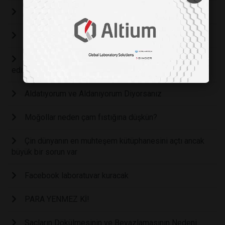
Mükemmeliyetçiliğin tehlikeli yönleri
Mutant Kerevit dünyayı istila ediyor!
Küresel ekonomide adaletsizlik artmaya devam
ediyor
Aldatıyorum ve Aldanıyorum Diyorsanız
Moğollar neden çam fıstığına düşkün?
Çin dünyanın en muhteşem kütüphanesini açtı ancak
büyük bir sorun var
Facebook laboratuvar kuracak
PARA YENMEZ Kİ!
Saçların Dökülmesinin ve Beyazlamasının Nedeni