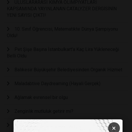
ULUSLARARASI KİMYA OLİMPİYATLARI
KAPSAMINDA YAYINLANAN CATALYZER DERGİSİNİN
YENİ SAYISI ÇIKTI!
10. Sınıf Öğrencisi, Matematikte Dünya Şampiyonu
Oldu!
Pet Şişe Başına İstanbulkart'a Kaç Lira Yükleneceği
Belli Oldu
Balıkesir Büyükşehir Belediyesinden Organik Hizmet
Maladabtive Daydreaming (Hayali Gerçek)
Ağlamak evrensel bir olgu
Zenginlik mutluluk getirir mi?
Nostaljik Teknolojiler
×