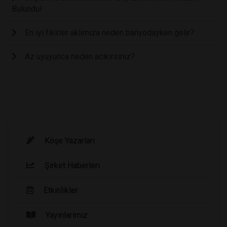
Bulundu!
En iyi fikirler aklımıza neden banyodayken gelir?
Az uyuyunca neden acıkırsınız?
Köşe Yazarları
Şirket Haberleri
Etkinlikler
Yayınlarımız