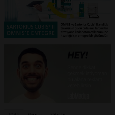
TOP 5
Geçmiş
Etiketler