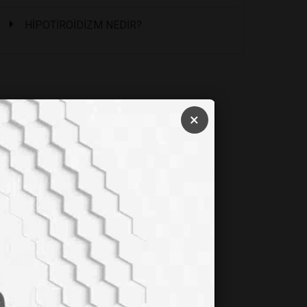
HİPOTİROİDİZM NEDİR?
×