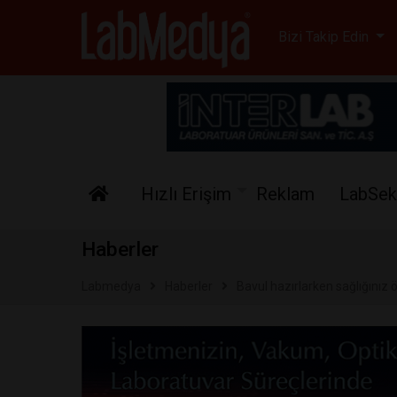
Labmedya - Laboratuv
Bizi Takip Edin
Hızlı Erişim
Reklam
LabSek
Haberler
Labmedya
Haberler
Bavul hazırlarken sağlığınız ö