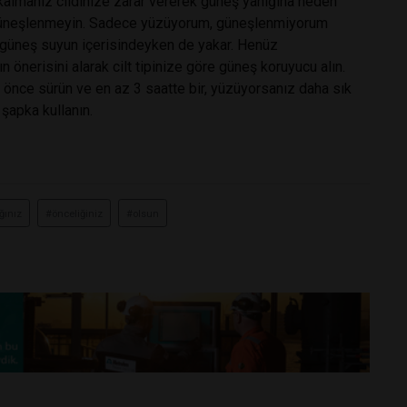
kalmanız cildinize zarar vererek güneş yanığına neden
a güneşlenmeyin. Sadece yüzüyorum, güneşlenmiyorum
 güneş suyun içerisindeyken de yakar. Henüz
önerisini alarak cilt tipinize göre güneş koruyucu alın.
önce sürün ve en az 3 saatte bir, yüzüyorsanız daha sık
şapka kullanın.
ğınız
#önceliğiniz
#olsun