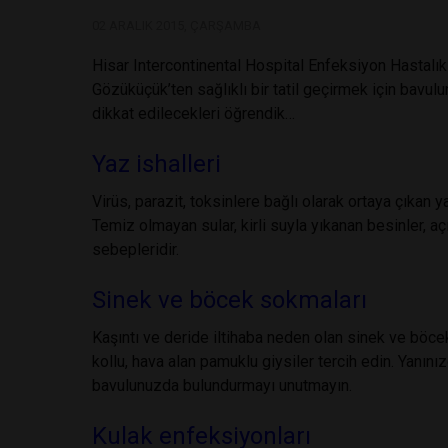
02 ARALIK 2015, ÇARŞAMBA
Hisar Intercontinental Hospital Enfeksiyon Hastalık
Gözüküçük’ten sağlıklı bir tatil geçirmek için bavu
dikkat edilecekleri öğrendik…
Yaz ishalleri
Virüs, parazit, toksinlere bağlı olarak ortaya çıkan yaz
Temiz olmayan sular, kirli suyla yıkanan besinler, açı
sebepleridir.
Sinek ve böcek sokmaları
Kaşıntı ve deride iltihaba neden olan sinek ve böc
kollu, hava alan pamuklu giysiler tercih edin. Yanını
bavulunuzda bulundurmayı unutmayın.
Kulak enfeksiyonları