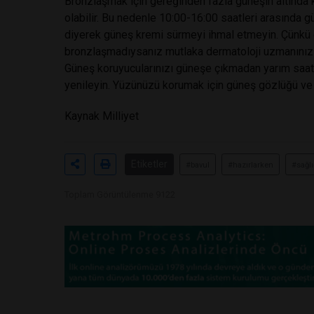
Bronzlaşmak için gereğinden fazla güneşin altında 
olabilir. Bu nedenle 10:00-16:00 saatleri arasınd
diyerek güneş kremi sürmeyi ihmal etmeyin. Çünkü
bronzlaşmadıysanız mutlaka dermatoloji uzmanınızın 
Güneş koruyucularınızı güneşe çıkmadan yarım saat 
yenileyin. Yüzünüzü korumak için güneş gözlüğü ve 
Kaynak Milliyet
Etiketler
#bavul
#hazırlarken
#sağlı
Toplam Görüntülenme 9122