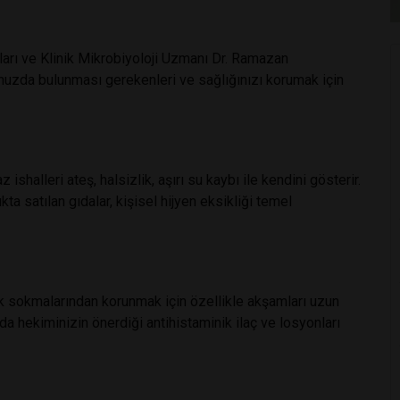
ları ve Klinik Mikrobiyoloji Uzmanı Dr. Ramazan
lunuzda bulunması gerekenleri ve sağlığınızı korumak için
 ishalleri ateş, halsizlik, aşırı su kaybı ile kendini gösterir.
kta satılan gıdalar, kişisel hijyen eksikliği temel
ek sokmalarından korunmak için özellikle akşamları uzun
zda hekiminizin önerdiği antihistaminik ilaç ve losyonları