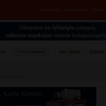
ar ve Sağlık Gazetes
Hakkımızda
|
Advertisement
|
Künye
tör
Firma Rehberi
Seri İlanlar
English 
nceliğiniz olsun!