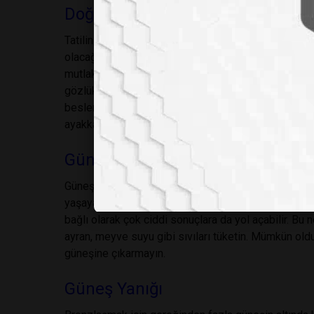
Doğru Kıyafet ve Ayakkabı Seçimi T
Tatilinizi geçireceğiniz yerin hava koşullarını öğreni
olacağı için uzun kollu kıyafetler alın. Diyabet, tans
mutlaka hekiminize danışarak ilaçlar ve dozlarını 
gözlük bulundurun. Beslenme düzeniniz hastalığın s
beslenmenize uygun mönü olup olmadığını önceden
ayakkabılar seçin. Diyabet hastasıysanız parmak ara
Güneş çarpması
Güneşin altında uzun süre kalır ve vücudunuzun kay
yaşayabilirsiniz. Ateş, halsizlik gibi belirtilerle k
bağlı olarak çok ciddi sonuçlara da yol açabilir. Bu
ayran, meyve suyu gibi sıvıları tüketin. Mümkün old
güneşine çıkarmayın.
Güneş Yanığı