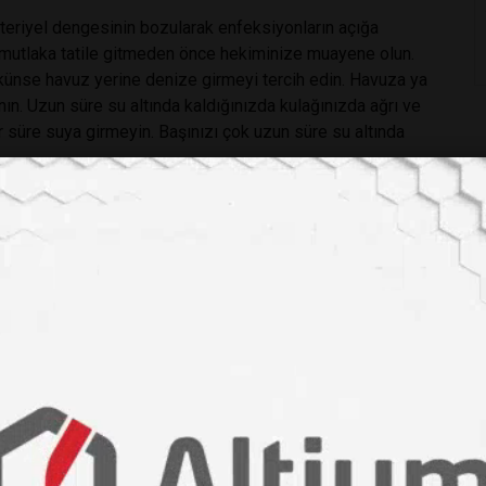
kteriyel dengesinin bozularak enfeksiyonların açığa
mutlaka tatile gitmeden önce hekiminize muayene olun.
ünse havuz yerine denize girmeyi tercih edin. Havuza ya
ın. Uzun süre su altında kaldığınızda kulağınızda ağrı ve
r süre suya girmeyin. Başınızı çok uzun süre su altında
um yolu enfeksiyonlarına neden olarak ateş, halsizlik ve
enle tatile gitmeden önce özellikle de çocuğunuz varsa
ız gereken ilaç ve vitaminleri öğrenin.
 yolları enfeksiyonlarından korunmak için çocuğunuzu ıslak
nız sulara sokmayın ve bu suların çevresinde oynamasına