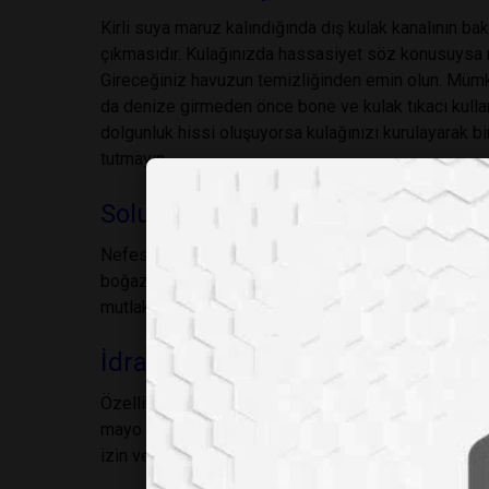
Kirli suya maruz kalındığında dış kulak kanalının ba
çıkmasıdır. Kulağınızda hassasiyet söz konusuysa 
Gireceğiniz havuzun temizliğinden emin olun. Mümk
da denize girmeden önce bone ve kulak tıkacı kullan
dolgunluk hissi oluşuyorsa kulağınızı kurulayarak bi
tutmayın.
Solunum yolu enfeksiyonları
Nefes yoluyla vücudunuza giren mikroplar üst solun
boğaz ağrısıyla kendilerini gösterebilirler. Bu ned
mutlaka hekiminize danışarak yanınızda bulundurman
İdrar yolları enfeksiyonları
Özellikle kız çocuklarında daha fazla görülen idrar
mayo ile gezdirmeyin, temizliğinden emin olmadığı
izin vermeyin.