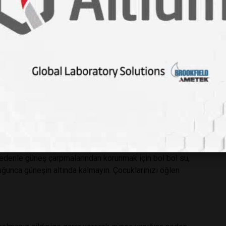
atilinizin Rahatlığını Belirler!
n. Yazlık kıyafetlerinizin yanı sıra akşamları daha serin
iyon gibi kronik hastalıklarınız varsa tatile gitmeden önce
gözden geçirin. Yanınızda güneşten korunmak için şapka ve
eyrini etkileyeceğinden gideceğiniz yerde sizin sağlıklı
 sorgulayın. Mümkün olduğunca rahat edebileceğiniz
sı terlik giymeyin.
bettiği sıvıyı yerine koymazsanız güneş çarpması
endisini gösteren güneş çarpması kaybettiğiniz suyun oranına
 nedenle güneş çarpmalarından korunmak için bol bol su,
uğunca güneşin altında kalmayın. Çocuklarınızı öğlen