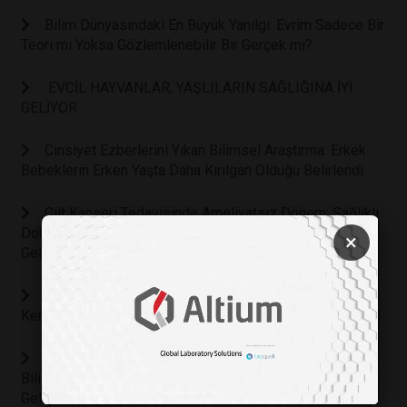
Bilim Dünyasındaki En Büyük Yanılgı: Evrim Sadece Bir
Teori mi Yoksa Gözlemlenebilir Bir Gerçek mi?
EVCİL HAYVANLAR, YAŞLILARIN SAĞLIĞINA İYİ
GELİYOR
Cinsiyet Ezberlerini Yıkan Bilimsel Araştırma: Erkek
Bebeklerin Erken Yaşta Daha Kırılgan Olduğu Belirlendi
Cilt Kanseri Tedavisinde Ameliyatsız Dönem: Sağlıklı
Dokulara Zarar Vermeden Tümörleri Yok Eden Akıllı Yama
×
Geliştirildi
Bilim Kurgu Gerçek Oluyor: Bilim İnsanları Kanseri
Kendi İçinden Yok Eden Akıllı Bir Bakteri Ordusu Geliştirdi
Çocuklarda Zihinsel Sağlığın Anahtarı Hareket:
Bilimsel Araştırmalar Fiziksel Aktivitenin Beyin
Gelişimindeki Rolünü Kanıtladı