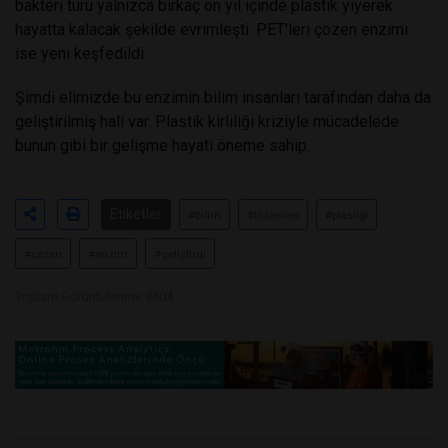
bakteri türü yalnızca birkaç on yıl içinde plastik yiyerek
hayatta kalacak şekilde evrimleşti. PET'leri çözen enzimi
ise yeni keşfedildi.
Şimdi elimizde bu enzimin bilim insanları tarafından daha da
geliştirilmiş hali var. Plastik kirliliği kriziyle mücadelede
bunun gibi bir gelişme hayati öneme sahip.
Etiketler
#bilim
#insanları
#plastiği
#çözen
#enzim
#geliştirdi
Toplam Görüntülenme 8504