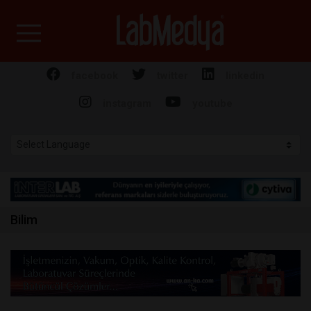
Labmedya - Laboratuv
facebook
twitter
linkedin
instagram
youtube
Bilim