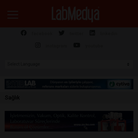
Labmedya - Laboratuv
facebook
twitter
linkedin
instagram
youtube
Sağlık