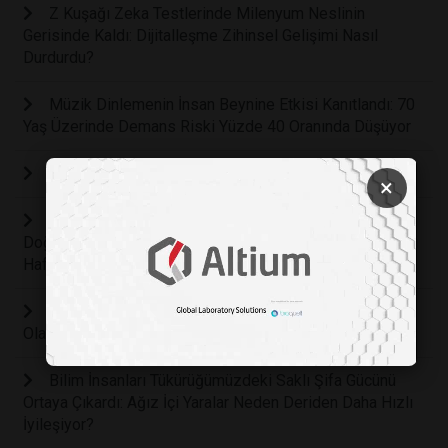
Z Kuşağı Zeka Testlerinde Milenyum Neslinin
Gerisinde Kaldı: Dijitalleşme Zihinsel Gelişimi Nasıl
Durdurdu?
Müzik Dinlemenin İnsan Beynine Etkisi Kanıtlandı: 70
Yaş Üzerinde Demans Riski Yüzde 40 Oranında Düşüyor
EV YOĞURDU MUCİZESİ
×
Demans ve Alzheimer'a Karşı Tarihi Keşif: Beynin
Doğal Temizlik Sistemini Yeniden Başlatan Nanoteknoloji
Hafızayı Geri Getiriyor
Masum Sanılan Bir Kadeh İçki Bile Beyni Fiziksel
Olarak Küçültüyor ve Yaşlanmayı Hızlandırıyor
Bilim İnsanları Tükürüğümüzdeki Saklı Şifa Gücünü
Ortaya Çıkardı: Ağız İçi Yaralar Neden Deriden Daha Hızlı
İyileşiyor?