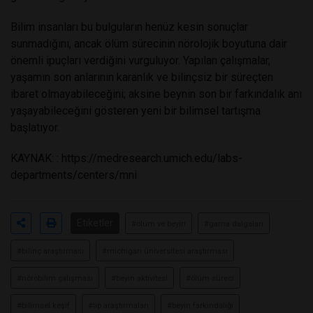
Bilim insanları bu bulguların henüz kesin sonuçlar
sunmadığını, ancak ölüm sürecinin nörolojik boyutuna dair
önemli ipuçları verdiğini vurguluyor. Yapılan çalışmalar,
yaşamın son anlarının karanlık ve bilinçsiz bir süreçten
ibaret olmayabileceğini; aksine beynin son bir farkındalık anı
yaşayabileceğini gösteren yeni bir bilimsel tartışma
başlatıyor.
KAYNAK:
: https://medresearch.umich.edu/labs-
departments/centers/mni
Etiketler
#ölüm ve beyin
#gama dalgaları
#bilinç araştırması
#michigan üniversitesi araştırması
#nörobilim çalışması
#beyin aktivitesi
#ölüm süreci
#bilimsel keşif
#tıp araştırmaları
#beyin farkındalığı