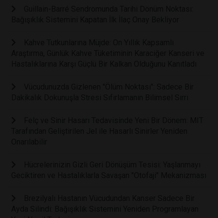
Guillain-Barré Sendromunda Tarihi Dönüm Noktası:
Bağışıklık Sistemini Kapatan İlk İlaç Onay Bekliyor
Kahve Tutkunlarına Müjde: On Yıllık Kapsamlı
Araştırma, Günlük Kahve Tüketiminin Karaciğer Kanseri ve
Hastalıklarına Karşı Güçlü Bir Kalkan Olduğunu Kanıtladı
Vücudunuzda Gizlenen "Ölüm Noktası": Sadece Bir
Dakikalık Dokunuşla Stresi Sıfırlamanın Bilimsel Sırrı
Felç ve Sinir Hasarı Tedavisinde Yeni Bir Dönem: MIT
Tarafından Geliştirilen Jel ile Hasarlı Sinirler Yeniden
Onarılabilir
Hücrelerinizin Gizli Geri Dönüşüm Tesisi: Yaşlanmayı
Geciktiren ve Hastalıklarla Savaşan "Otofaji" Mekanizması
Brezilyalı Hastanın Vücudundan Kanser Sadece Bir
Ayda Silindi: Bağışıklık Sistemini Yeniden Programlayan