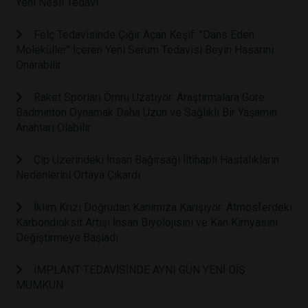
Yeni Nesil Tedavi
Felç Tedavisinde Çığır Açan Keşif: "Dans Eden
Moleküller" İçeren Yeni Serum Tedavisi Beyin Hasarını
Onarabilir
Raket Sporları Ömrü Uzatıyor: Araştırmalara Göre
Badminton Oynamak Daha Uzun ve Sağlıklı Bir Yaşamın
Anahtarı Olabilir
Çip Üzerindeki İnsan Bağırsağı İltihaplı Hastalıkların
Nedenlerini Ortaya Çıkardı
İklim Krizi Doğrudan Kanımıza Karışıyor: Atmosferdeki
Karbondioksit Artışı İnsan Biyolojisini ve Kan Kimyasını
Değiştirmeye Başladı
İMPLANT TEDAVİSİNDE AYNI GÜN YENİ DİŞ
MÜMKÜN