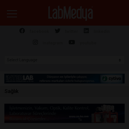
Labmedya - Laboratuv
facebook
twitter
linkedin
instagram
youtube
Sağlık