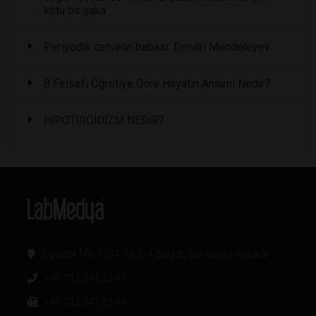
kötü bir şaka
Periyodik cetvelin babası: Dimitri Mendeleyev
8 Felsefi Öğretiye Göre Hayatın Anlamı Nedir?
HİPOTİROİDİZM NEDİR?
Oğuzlar Mh. 1374. Sk 2/4 Balgat, Çankaya / Ankara
+90 312 342 22 45
+90 312 342 22 46