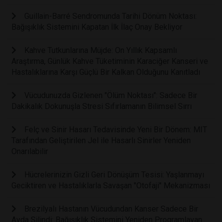
Guillain-Barré Sendromunda Tarihi Dönüm Noktası:
Bağışıklık Sistemini Kapatan İlk İlaç Onay Bekliyor
Kahve Tutkunlarına Müjde: On Yıllık Kapsamlı
Araştırma, Günlük Kahve Tüketiminin Karaciğer Kanseri ve
Hastalıklarına Karşı Güçlü Bir Kalkan Olduğunu Kanıtladı
Vücudunuzda Gizlenen "Ölüm Noktası": Sadece Bir
Dakikalık Dokunuşla Stresi Sıfırlamanın Bilimsel Sırrı
Felç ve Sinir Hasarı Tedavisinde Yeni Bir Dönem: MIT
Tarafından Geliştirilen Jel ile Hasarlı Sinirler Yeniden
Onarılabilir
Hücrelerinizin Gizli Geri Dönüşüm Tesisi: Yaşlanmayı
Geciktiren ve Hastalıklarla Savaşan "Otofaji" Mekanizması
Brezilyalı Hastanın Vücudundan Kanser Sadece Bir
Ayda Silindi: Bağışıklık Sistemini Yeniden Programlayan