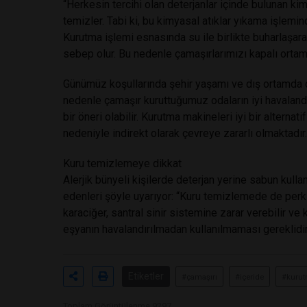
“Herkesin tercihi olan deterjanlar içinde bulunan k
temizler. Tabi ki, bu kimyasal atıklar yıkama işlemi
Kurutma işlemi esnasında su ile birlikte buharlaşara
sebep olur. Bu nedenle çamaşırlarımızı kapalı orta
Günümüz koşullarında şehir yaşamı ve dış ortamda ç
nedenle çamaşır kuruttuğumuz odaların iyi havaland
bir öneri olabilir. Kurutma makineleri iyi bir alterna
nedeniyle indirekt olarak çevreye zararlı olmaktadır.
Kuru temizlemeye dikkat
Alerjik bünyeli kişilerde deterjan yerine sabun kull
edenleri şöyle uyarıyor: “Kuru temizlemede de perkl
karaciğer, santral sinir sistemine zarar verebilir 
eşyanın havalandırılmadan kullanılmaması gereklidir
Etiketler
#çamaşırı
#içeride
#kuru
Toplam Görüntülenme 9297