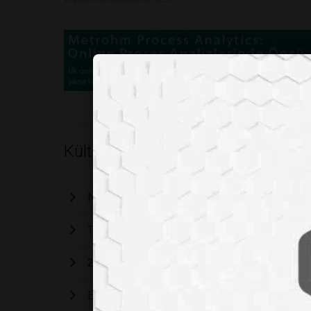
Kültür - Magazin
Noel Baba'nın Büyük Sırrı: Kıyafeti Aslında Kır
Türkiye’de Değişen Sanat Anlayışı
2024 Nobel Kimya Ödülünü Kazananlar Belli O
Etnomatematik: Matematiksel Miras