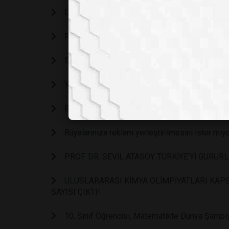
Dil Dediğimiz Şey Nasıl Oldu da Ortaya Çıktı?
Rüzgârlı Havalarda Çocuklar Neden Daha Enerj
Sağlığınızı daha iyi hale getirmek için hayatın
Yeni yıla en 'Umutsuz' girecek ülkeler
Buluşları sonları olan bilim insanları
Rüyalarınıza reklam yerleştirilmesini ister miy
PROF. DR. SEVİL ATASOY TÜRKİYE’Yİ GURUR
ULUSLARARASI KİMYA OLİMPİYATLARI KAPS
SAYISI ÇIKTI!
10. Sınıf Öğrencisi, Matematikte Dünya Şampi