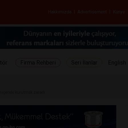
ar ve Sağlık Gazetes
Hakkımızda
|
Advertisement
|
Künye
tör
Firma Rehberi
Seri İlanlar
English 
 içeride kurutmak zararlı