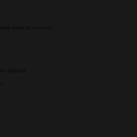
ncak büyük bir sorun var
eni Bulundu!
r?