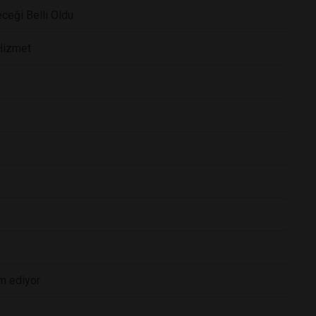
eceği Belli Oldu
 Hizmet
m ediyor