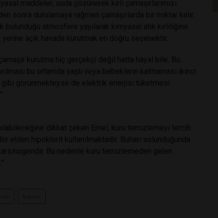
imyasal maddeler, suda çözünerek kirli çamaşırlarımızı
nden sonra durulamaya rağmen çamaşırlarda bir miktar kalır.
k bulunduğu atmosfere yayılarak kimyasal atık kirliliğine
m yerine açık havada kurutmak en doğru seçenektir.
amaşır kurutma hiç gerçekçi değil hatta hayal bile. Bu
ırılması bu ortamda yaşlı veya bebeklerin kalmaması ikinci
tif gibi görünmekteyse de elektrik enerjisi tüketmesi
”
anılabileceğine dikkat çeken Emel, kuru temizlemeyi tercih
or etilen hipoklorit kullanılmaktadır. Buharı solunduğunda
ve karsinogendir. Bu nedenle kuru temizlemeden gelen
.”
tmak
#zararlı