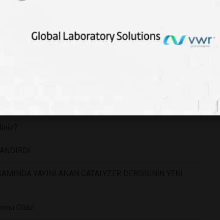
ik Olur?
ızda yapabileceğiniz 10 değişiklik
diniz?
LANDIRDI
AMINDA YAYINLANAN CATALYZER DERGİSİNİN YENİ
yonu Oldu!