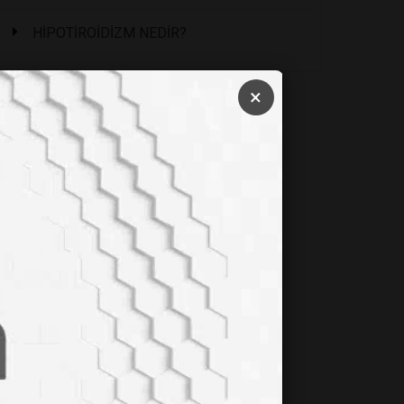
HİPOTİROİDİZM NEDİR?
×