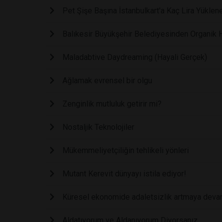
Pet Şişe Başına İstanbulkart'a Kaç Lira Yüklen
Balıkesir Büyükşehir Belediyesinden Organik
Maladabtive Daydreaming (Hayali Gerçek)
Ağlamak evrensel bir olgu
Zenginlik mutluluk getirir mi?
Nostaljik Teknolojiler
Mükemmeliyetçiliğin tehlikeli yönleri
Mutant Kerevit dünyayı istila ediyor!
Küresel ekonomide adaletsizlik artmaya deva
Aldatıyorum ve Aldanıyorum Diyorsanız