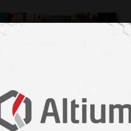
mızı Değildi! Rengi Bakın Kim Değiştirmiş...
ldu!