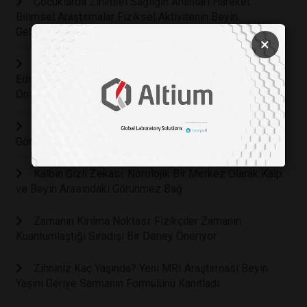
Çocuklarda Zihinsel Sağlığın Anahtarı Hareket:
Bilimsel Araştırmalar Fiziksel Aktivitenin Beyin
Gelişimindeki Rolünü Kanıtladı
×
Diş Koltuğunda Büyük Değişim: Koyun Yününden Elde
Edilen Mucize Protein Diş Etlerini Kendi Kendine
Onaracak
Hücresel İletişimde Işık Devrimi: Mitokondrilerin
Görünmez Ağı Keşfedildi
Kalbin Gizli Zekası: Nörolojik Bir Merkez Olarak Kalp
ve Beyin Arasındaki Görünmez Bağ
Zamanın Kırılma Noktası: Fizikçiler Zamanın
Kuantumlaştığı Sıradışı Bir Deney Öneriyor
Zihniniz Kaç Yaşında? Yeni MRI Araştırması Beyin
Yaşını Geriye Sarmanın Formülünü Kanıtladı