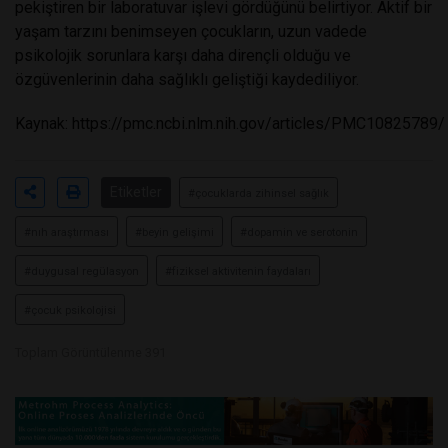
pekiştiren bir laboratuvar işlevi gördüğünü belirtiyor. Aktif bir
yaşam tarzını benimseyen çocukların, uzun vadede
psikolojik sorunlara karşı daha dirençli olduğu ve
özgüvenlerinin daha sağlıklı geliştiği kaydediliyor.
Kaynak:
https://pmc.ncbi.nlm.nih.gov/articles/PMC10825789/
Etiketler
#çocuklarda zihinsel sağlık
#nıh araştırması
#beyin gelişimi
#dopamin ve serotonin
#duygusal regülasyon
#fiziksel aktivitenin faydaları
#çocuk psikolojisi
Toplam Görüntülenme 391