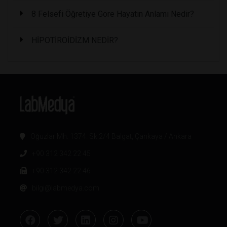
8 Felsefi Öğretiye Göre Hayatın Anlamı Nedir?
HİPOTİROİDİZM NEDİR?
Oğuzlar Mh. 1374. Sk 2/4 Balgat, Çankaya / Ankara
+90 312 342 22 45
+90 312 342 22 46
bilgi@labmedya.com