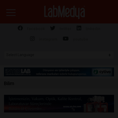
Labmedya - Laboratuv
facebook
twitter
linkedin
instagram
youtube
Bilim