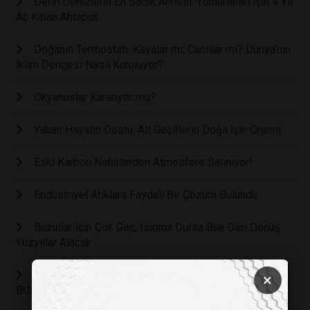
Derin Denizlerin En Sadık Annesi: Yumurtaları İçin 4 Yıl
Aç Kalan Ahtapot
Doğanın Termostatı: Kayalar mı, Canlılar mı? Dünya’nın
İklim Dengesi Nasıl Kuruluyor?
Okyanuslar Kararıyor mu?
Yaban Hayatın Dostu, Alt Geçitlerin Doğa İçin Önemi
Eski Karbon Nehirlerden Atmosfere Salınıyor!
Endüstriyel Atıklara Faydalı Bir Çözüm Bulundu
Buzullar İçin Çok Geç, Isınma Dursa Bile Geri Dönüş
Yüzyıllar Alacak
EN ESKİ KUŞLARDAN 149 MİLYON YILLIK FOSİL
×
BULUNDU