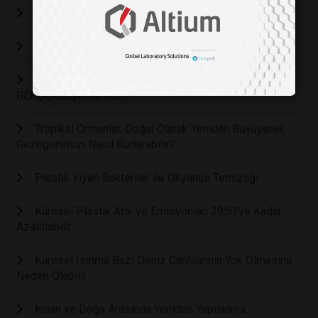
En Sıcak Üçüncü Yıl: 2025!
Hava Kirliliği Can Alıyor
2025 İKLİM ZİRVESİ KARBON NÖTR GELECEK
GERÇEKLEŞİYOR MU?
Tropikal Ormanlar, Doğal Olarak Yeniden Büyüyerek
Gezegenimizi Nasıl Kurtarabilir?
Plastik Yiyen Bakteriler ile Okyanus Temizliği
Küresel Plastik Atık ve Emisyonları 2050'ye Kadar
Azaltılabilir
Küresel Isınma Bazı Deniz Canlılarının Yok Olmasına
Neden Olabilir
İnsan ve Doğa Arasında Yeniden Yapılanma