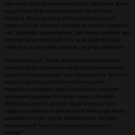
elde etmek için yoğunlaştırma yaygın bir yaklaşımdır. Ancak
bu, şehirlerde doğa sunma çabalarıyla zaman zaman
çatışabilir. Birçok araştırma, kentsel parkların ve yeşil
alanların fiziksel aktiviteyi artırdığını ve stresten iyileşmeye
katkı sağladığını göstermektedir. Şehirlerdeki yeşillikler aynı
zamanda havayı temizleyebilir ve sıcak günlerde tolere
edilebilir bir kentsel iklim yaratmak için gölge sağlayabilir.
Bengt Gunnarsson, "Büyük olasılıkla, kalıtımsal faktörler
nedeniyle doğaya böylesine olumlu duygular beslemeyen
birçok insan bulunmaktadır," diye sonuçlandırıyor. "Bireylerin
doğayla ilişkilerini şekillendiren kalıtım ve çevre
faktörlerinin etkileşimini daha derinlemesine inceleyen
gelecekteki çalışmalar, bu ilişkileri neyin belirlediğini
anlamamıza yardımcı olacaktır. Ancak hepimizin farklı
olduğunu unutmamız ve şehirlerimizde farklı doğal alanları
planlarken bunu göz önünde bulundurmamız önemlidir.
İnsanların kendi favori yeşil alanlarını bulmasına izin
verelim!"