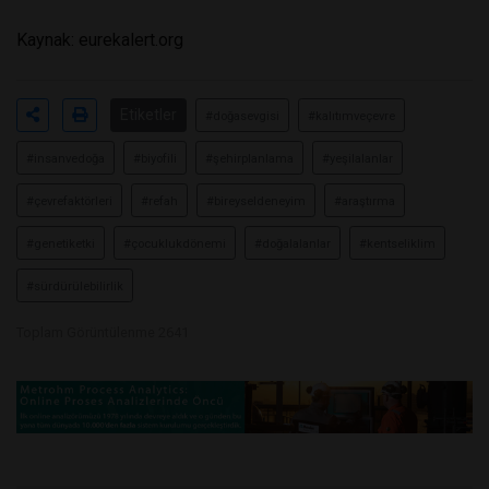
Kaynak:
eurekalert.org
Etiketler
#doğasevgisi
#kalıtımveçevre
#insanvedoğa
#biyofili
#şehirplanlama
#yeşilalanlar
#çevrefaktörleri
#refah
#bireyseldeneyim
#araştırma
#genetiketki
#çocuklukdönemi
#doğalalanlar
#kentseliklim
#sürdürülebilirlik
Toplam Görüntülenme 2641