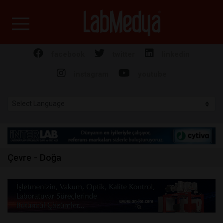
Labmedya - Laboratuv
facebook
twitter
linkedin
instagram
youtube
Çevre - Doğa