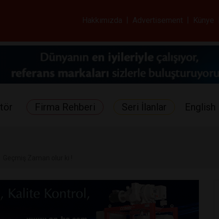
ar ve Sağlık Gazetes
Hakkımızda
|
Advertisement
|
Künye
tör
Firma Rehberi
Seri İlanlar
English 
Geçmiş Zaman olur ki !