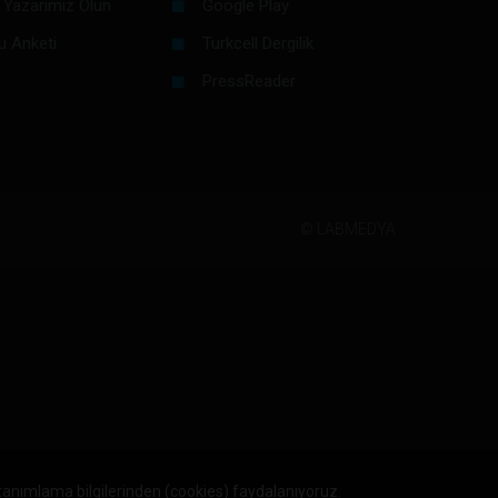
 Yazarımız Olun
Google Play
u Anketi
Turkcell Dergilik
PressReader
©
LABMEDYA
 tanımlama bilgilerinden (cookies) faydalanıyoruz.