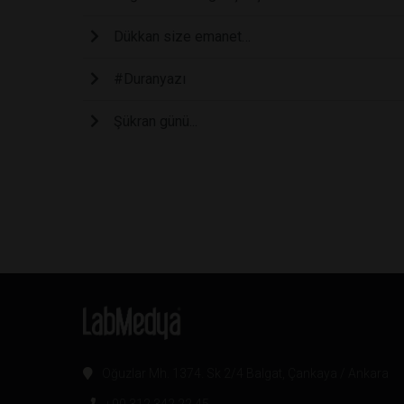
Dükkan size emanet…
#Duranyazı
Şükran günü...
Oğuzlar Mh. 1374. Sk 2/4 Balgat, Çankaya / Ankara
+90 312 342 22 45