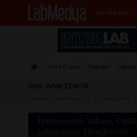
Labmedya - Laboratuv
Bizi Takip Edin
Hızlı Erişim
Reklam
LabSek
Uzm. Yelda ZENCİR
Labmedya
Köşe Yazarları
Uzm. Yelda ZENCİR