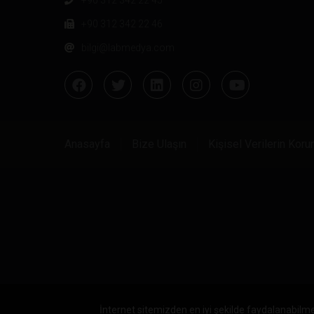
+90 312 342 22 46
bilgi@labmedya.com
Anasayfa
Bize Ulaşın
Kişisel Verilerin Kor
İnternet sitemizden en iyi şekilde faydalanabilme