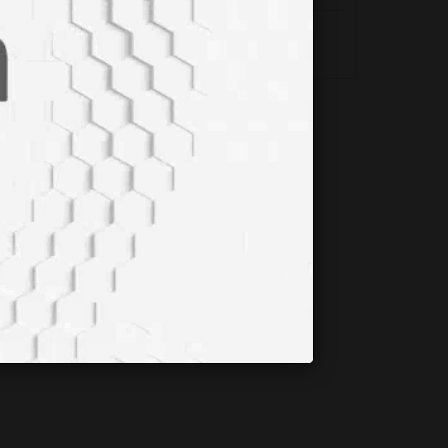
HİPOTİROİDİZM NEDİR?