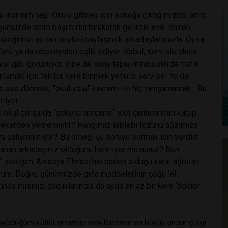
a inanırım hep. Okula gitmek için sokağa çıktığımızda, adım
nüşümüzde adım başı birini bırakarak gelirdik eve. Bazen
reğimizi acıtan şeyleri paylaşırdık arkadaşlarımızla. Oysa
rü ya da ebeveynleri eşlik ediyor. Kabul, servisle okula
var gibi görünüyor. Yine de sıkış tepiş minibüslerde trafik
lamak için tek bir kere binmek yeter o servise! Ya da
e eve dönmek, “okul yolu” kavramı ile hiç tanışamamak... Bu
tiyor.
şi okul çıkışında “şekerci amcanın” alet çantasından kapıp
ı şekerden yememiştir? Hangimiz leblebi tozunu ağzımıza
aya çalışmamıştır? Bu örneği şu soruyu sormak için verdim
talanan arkadaşınız olduğunu hatırlıyor musunuz? Ben
z” yediğim ‘Amasya Elması’nın neden olduğu karın ağrısını
orum. Doğru, günümüzde gıda maddelerinin çoğu ‘el
nda mısınız; çocuklarınıza da ayda en az bir kere ‘doktor
büyüdüğüm kültür ortamını renklendiren en büyük unsur çizgi