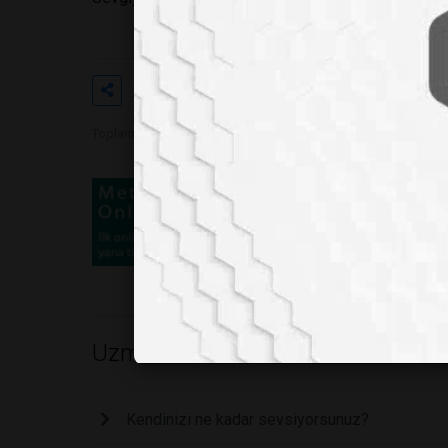
Etiketler
#geçmiş
#zaman
#olur
Toplam Görüntülenme 8537
Uzm. Yelda ZENCİR
Kendinizi ne kadar sevsiyorsunuz?