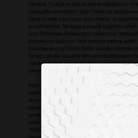
filmlerdi. O yaşlarda izleyip hayran olduğum (ve it
olmuş gibi seyrettiğim) çizgi filmleri bir düşünüyorum
filmlerin ortak yönü huzur dolu olmaları ve izleyenl
bu naif havaları: Ne kadar yumuşak çizgilere sahipti
çizgi filmlerdeki karakterlerin sadece yüz hatları bil
durmaksızın bağırıyor. Hele konunun sadece şiddet 
bulunmayan çizgi filmleri hiçbir çocuğun izlemek 
Tamam, şimdiki çocuklar dört yaşında bilgisayara hak
sokaklarda çelik çomak oynadım, çamurdan kap kaca
çıkmış balık gibi, yoldan geçen otomobilleri seyre
Bizim kişiliklerimizin gelişmesine katkı sağlayan e
şaşırmayan) “terlikler” olduğunu düşünürüm. Sahicilik
ebeveynlerinin hatası yüzünden, sözde kişilikleri ge
müdahale ile karşılaşmayan nesil, şu anda üniversit
şenliklerinde eğlenirken psikologlarla tanışmış dur
randevu alacak saat yok. Kimsenin zoruna gitmesin 
“Allah’a emanet” yetişen bir nesle ait olmaktan mut
Sevgiyle...