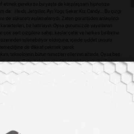
iraf etmek gerekirse bu yaşta da karşılaşsam hipnotize
 da... Heidi, Jetgiller, Ayı Yogi, Şeker Kız Candy.... Bu çizgi
ere de sükuneti aşılamalarıydı. Zaten görüntüden anlaşılırdı
 karakterleri, bir hatırlayın. Oysa günümüzde yayınlanan
e çok sert çizgilere sahip, kaşlar çatık ve herkes biribirine
üzerinden işlenebiliyor olduğuna, içinde şiddet unsuru
istemediğine de dikkat çekmek gerek.
im, teknolojinin bütün nimetleri ellerinin altında. Oysa ben
k yaptım. Salın bakalım şimdiki çocukları sokağa. Sudan
tmekten başka bir şey yapamazlar.
n büyük unsurun bizi takip eden (ve ne hikmetse hiç hedefi
ten uzak bir “pedagoji” teorisinin peşini takılan
lişsin diye “hayır” kelimesiyle tanışmadan büyüyen, hiç bir
e kampüslerindeki medikolarında, arkadaşları üniversite
umda! Çocuk psikologlarının ajandaları ağzına kadar dolu,
ama bu örneklerle karşılaştığımda, şimdiki gençlere göre
luluk duydum.