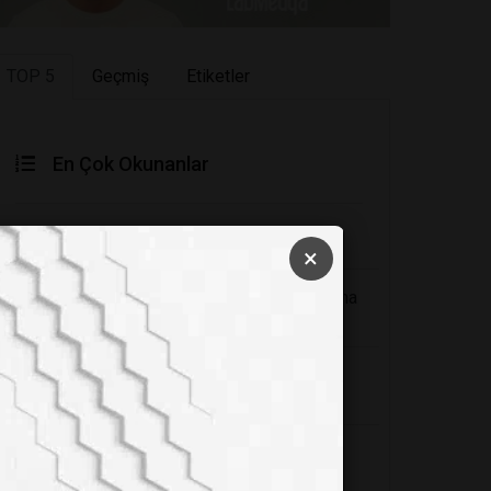
TOP 5
Geçmiş
Etiketler
En Çok Okunanlar
Sağlığınıza Zararlı 6 Kumaş Türü
×
Yoğurt ve kanser konusu: Şaka olmalı ama
çok kötü bir şaka
Periyodik cetvelin babası: Dimitri
Mendeleyev
8 Felsefi Öğretiye Göre Hayatın Anlamı
Nedir?