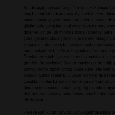
Kendi kuşağımın çok “özgür” bir çocukluk yaşadığın
başı bir kişi katılırdı aramıza. Aynı şekilde eve dö
saçma sapan şeylere saatlerce gülerek; bazen de yü
günümüzde çocuklara okul yolunda ya bir servis şofö
gidenler için de “Bir minibüs dolusu arkadaş” şansı 
çilesi çekerek okula gitmenin ne demek olduğunu an
annenin elinden sıkı sıkı tutmaya mecbur bir biçimd
basit mukayese bile “İyi ki bu yaştayım” dememe ye
Örnekler arttırılabilir, mesela bizim kuşaktan kaç ki
getirdiği “tornavidaya” (evet tornavidaya) doladığ
attıktan sonra, dudaklarımızı büze büze ıslık çalm
aslında: Açıkta satılan bu yiyecekleri yiyip de has
çocukken kırılan kafamı diktirmek ya da “kontrolsü
dindirmek haricinde hastaneye gittiğimi hatırlamıy
değmeden’ hazırlanıp paketleniyor ama bilmem farkı
eli’ değiyor.
Peki ya işin “kültür” boyutu. Çocukluğumda içinde 