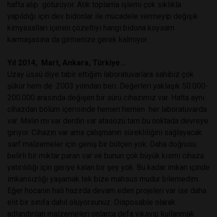
hafta alıp götürüyor. Atık toplama işlemi çok sıklıkla
yapıldığı için dev bidonlar ile mücadele vermeyip değişik
kimyasalları içeren çözeltiyi hangi bidona koysam
karmaşasına da girmenize gerek kalmıyor.
Yıl 2014, Mart, Ankara, Türkiye...
Uzay üssü diye tabir ettiğim laboratuvarlara sahibiz çok
şükür hem de 2003 yılından beri. Değerleri yaklaşık 50.000-
200.000 arasında değişen bir sürü cihazımız var. Hatta aynı
cihazdan bölüm içerisinde hemen hemen her laboratuvarda
var. Malın mı var derdin var atasözü tam bu noktada devreye
giriyor. Cihazın var ama çalışmanın sürekliliğini sağlayacak
sarf malzemeler için geniş bir bütçen yok. Daha doğrusu
belirli bir miktar paran var ve bunun çok büyük kısmı cihaza
yatırıldığı için geriye kalan bir şey yok. Bu kadar imkan içinde
imkansızlığı yaşamak tek bize mahsus mudur bilemedim.
Eğer hocanın hali hazırda devam eden projeleri var ise daha
elit bir sınıfa dahil oluyorsunuz. Disposable olarak
adlandırılan malzemeleri onlarca defa yıkayıp kullanmak