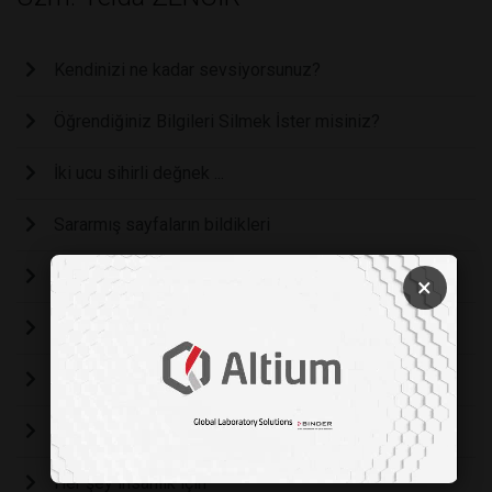
Kendinizi ne kadar sevsiyorsunuz?
Öğrendiğiniz Bilgileri Silmek İster misiniz?
İki ucu sihirli değnek ...
Sararmış sayfaların bildikleri
Geçmiş Zaman olur ki !
×
Kural ihlali
Kepeğe karşı etkili
Ya tutarsa…
Her şey insanlık için