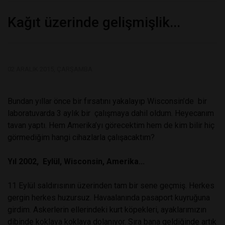
Kağıt üzerinde gelişmişlik...
02 ARALIK 2015, ÇARŞAMBA
Bundan yıllar önce bir fırsatını yakalayıp Wisconsin’de bir
laboratuvarda 3 aylık bir çalışmaya dahil oldum. Heyecanım
tavan yaptı. Hem Amerika’yı görecektim hem de kim bilir hiç
görmediğim hangi cihazlarla çalışacaktım?
Yıl 2002, Eylül, Wisconsin, Amerika...
11 Eylül saldırısının üzerinden tam bir sene geçmiş. Herkes
gergin herkes huzursuz. Havaalanında pasaport kuyruğuna
girdim. Askerlerin ellerindeki kurt köpekleri, ayaklarımızın
dibinde koklaya koklaya dolanıyor. Sıra bana geldiğinde artık