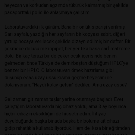
heyecan ve korkudan ağzımda tükürük kalmamış bir şekilde
pasaporttaki polis ile anlaşmaya çalıştım.
Laboratuvardaki ilk günüm. Bana bir önlük siparişi verilmiş.
Sarı sayfalı, yazdığın her sayfanın bir kopyası sabit, diğeri
yırtılıp hocaya verilecek şekilde dizayn edilmiş bir defter. Bir
çekmece dolusu mikropipet, her yer tıka basa sarf malzeme
dolu. Bir kaç terazi bir de çeker ocak içerisinde benim
gelmeden önce Türkiye de demirbaştan düştüğüm HPLC’ye
benzer bir HPLC. O laboratuvarı örnek hazırlama gibi
düşünüp esas uzay üssü kısma geçme heyecanı ile
dolanıyorum. ‘‘Haydi kolay gelsin’’ dediler. Ama uzay üssü?
Gel zaman git zaman taşlar yerine oturmaya başladı. Evet
çalıştığım laboratuvarda hiç cihaz yoktu, ama 3 ay boyunca
hiçbir cihazın eksikliğini de hissetmedim. İhtiyaç
duyulduğunda başka binada başka bir bölüme ait cihazı
gidip rahatlıkla kullanabiliyorduk. Hem de kısa bir eğitimden