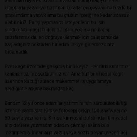
bismillah diyerek iki adım uzaktan döküp kaçıyor. Evet
kitaplarda yazan ve belirtilen kurallar çerçevesinde bizde bir
gruplandırma yaptık ama bu grubun içeriği ne kadar sonsuz
olabilir ki? Bu işi yapmanızı isteyenlerin bu işin
sürdürülebilirliği ile ilgili bir planı yok ise ne kadar
çabalasanız da, en doğruya ulaşmak için çalışsanız da
başladığınız noktadan bir adım ileriye gidemezsiniz.
Gidemedik.
Evet kağıt üzerinde gelişmiş bir ülkeyiz. Her türlü kuralımız,
kanunumuz, prosedürümüz var. Ama bunların hepsi kağıt
üzerinde kaldığı sürece mükemmel. İş uygulamaya
geldiğinde arkana bakmadan kaç.
Bundan 12 yıl önce adamlar yatırımını işin sürdürülebilirliği
üzerine yapmışlar. Kimse fotokopi çekip 100 sayfa yerine
50 sayfa yazmamış. Kimse kimyasal dolabından kimyasal
alıp deftere yazmadan odadan çıkmayı aklına bile
getirmemiş. İnsanların yazılı veya sözlü beyanı geçerliliği