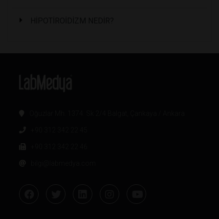
HİPOTİROİDİZM NEDİR?
Oğuzlar Mh. 1374. Sk 2/4 Balgat, Çankaya / Ankara
+90 312 342 22 45
+90 312 342 22 46
bilgi@labmedya.com