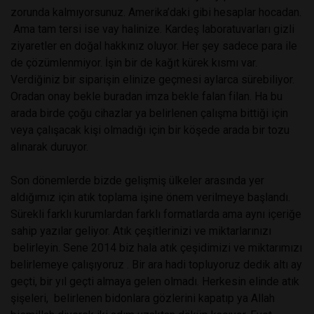
zorunda kalmıyorsunuz. Amerika’daki gibi hesaplar hocadan.
Ama tam tersi ise vay halinize. Kardeş laboratuvarları gizli
ziyaretler en doğal hakkınız oluyor. Her şey sadece para ile
de çözümlenmiyor. İşin bir de kağıt kürek kısmı var.
Verdiğiniz bir siparişin elinize geçmesi aylarca sürebiliyor.
Oradan onay bekle buradan imza bekle falan filan. Ha bu
arada birde çoğu cihazlar ya belirlenen çalışma bittiği için
veya çalışacak kişi olmadığı için bir köşede arada bir tozu
alınarak duruyor.
Son dönemlerde bizde gelişmiş ülkeler arasında yer
aldığımız için atık toplama işine önem verilmeye başlandı.
Sürekli farklı kurumlardan farklı formatlarda ama aynı içeriğe
sahip yazılar geliyor. Atık çeşitlerinizi ve miktarlarınızı
belirleyin. Sene 2014 biz hala atık çeşidimizi ve miktarımızı
belirlemeye çalışıyoruz . Bir ara hadi topluyoruz dedik altı ay
geçti, bir yıl geçti almaya gelen olmadı. Herkesin elinde atık
şişeleri, belirlenen bidonlara gözlerini kapatıp ya Allah