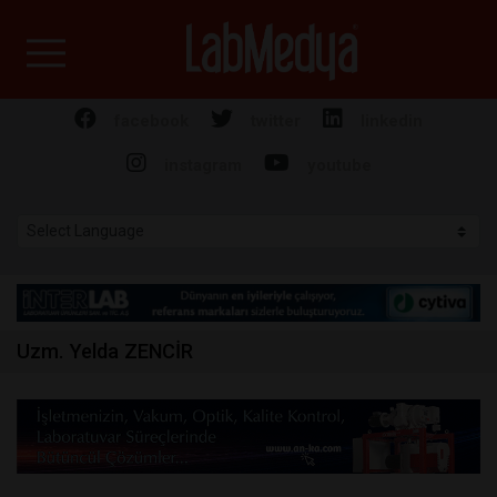
Labmedya - Laboratuv
facebook
twitter
linkedin
instagram
youtube
Uzm. Yelda ZENCİR