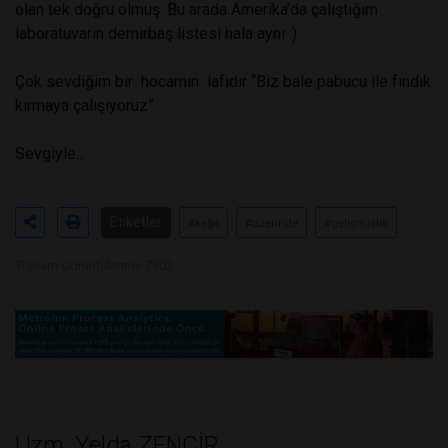
olan tek doğru olmuş. Bu arada Amerika’da çalıştığım
laboratuvarın demirbaş listesi hala aynı :)
Çok sevdiğim bir hocamın lafıdır “Biz bale pabucu ile fındık
kırmaya çalışıyoruz”.
Sevgiyle...
Etiketler
#kağıt
#üzerinde
#gelişmişlik
Toplam Görüntülenme 7802
Uzm. Yelda ZENCİR