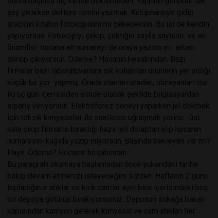
sonra başında hiç kimse beklemeden. Yapman gereken tek
şey çıkarken deftere ismini yazmak. Kütüphaneye gidip
aradığın kitabın fotokopisini mi çekeceksin. Bu işi de kendin
yapıyorsun. Fotokopiyi çekip, çektiğin sayfa sayısını ve en
önemlisi hocana ait numarayı da oraya yazdın mı arkanı
dönüp çıkıyorsun. Ödeme? Hocanın hesabından. Bazı
firmalar bazı laboratuvarlara sık kullanılan ürünlerin yer aldığı
küçük bir yer yapmış. Orada olanları oradan, olmayanları ise
iki üç gün içerisinden elinde olacak şekilde bilgisayardan
sipariş veriyorsun. Elektroforez deneyi yaparken jel dökmek
için toksik kimyasallar ile saatlerce uğraşmak yerine üst
kata çıkıp firmanın bıraktığı hazır jeli dolaptan alıp hocanın
numarasını kağıda yazıp iniyorsun. Başında bekleyen var mı?
Hayır. Ödeme? Hocanın hesabından.
Bu paragrafı okumaya başlamadan önce yukarıdaki tarihe
bakıp devam etmenizi isteyeceğim sizden. Haftanın 2 günü
topladığınız atıklar ve kırık camlar aynı bina içerisindeki boş
bir depoya götürüp bırakıyorsunuz. Deponun sokağa bakan
kapısından kamyon gelerek kimyasal ve cam atıkları her