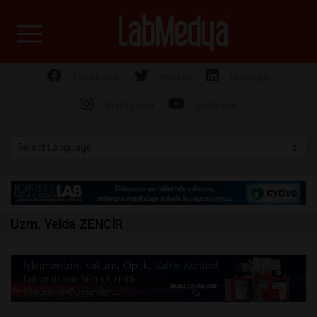
Labmedya - Laboratuv
facebook
twitter
linkedin
instagram
youtube
Uzm. Yelda ZENCİR