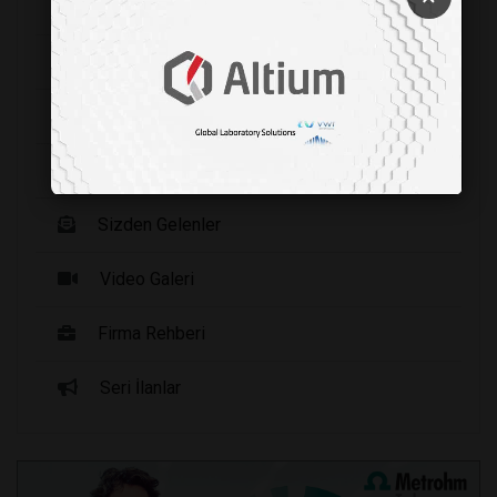
Etkinlikler
Yayınlarımız
Haberler
Fırsat Ürünleri
Sizden Gelenler
Video Galeri
Firma Rehberi
Seri İlanlar