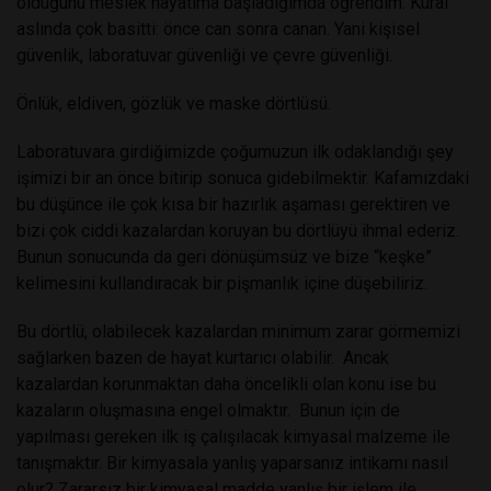
olduğunu meslek hayatıma başladığımda öğrendim. Kural
aslında çok basitti: önce can sonra canan. Yani kişisel
güvenlik, laboratuvar güvenliği ve çevre güvenliği.
Önlük, eldiven, gözlük ve maske dörtlüsü.
Laboratuvara girdiğimizde çoğumuzun ilk odaklandığı şey
işimizi bir an önce bitirip sonuca gidebilmektir. Kafamızdaki
bu düşünce ile çok kısa bir hazırlık aşaması gerektiren ve
bizi çok ciddi kazalardan koruyan bu dörtlüyü ihmal ederiz.
Bunun sonucunda da geri dönüşümsüz ve bize “keşke”
kelimesini kullandıracak bir pişmanlık içine düşebiliriz.
Bu dörtlü, olabilecek kazalardan minimum zarar görmemizi
sağlarken bazen de hayat kurtarıcı olabilir. Ancak
kazalardan korunmaktan daha öncelikli olan konu ise bu
kazaların oluşmasına engel olmaktır. Bunun için de
yapılması gereken ilk iş çalışılacak kimyasal malzeme ile
tanışmaktır. Bir kimyasala yanlış yaparsanız intikamı nasıl
olur? Zararsız bir kimyasal madde yanlış bir işlem ile