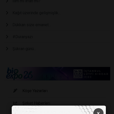
İlim mi irfan mı?
Kağıt üzerinde gelişmişlik...
Dükkan size emanet…
#Duranyazı
Şükran günü...
Köşe Yazarları
Şirket Haberleri
×