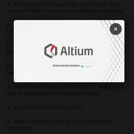
Alzheimer’a Son Verecek Çığır Açan Gelişme: Beyin
Hücreleri Plakları Temizlemek İçin Yeniden Programlandı
LEGO 'AKILLI' BLOKLAR OYUNUN RUHUNA AYKIRI
×
MI?
İnsan Beyin Hücreleri Doom Oynamayı Öğrendi:
Biyolojik Bilgisayarlarda Yeni Dönem
Uzmanlar Uyarıyor: Sürekli Çevrimiçi Yaşam Gençlerde
Hafıza, Dikkat ve Derin Düşünmeyi Zayıflatıyor
Bilim İnsanları Öğrenen Bir “YAPAY DİL” Geliştirdi: Tat
Alan ve Zamanla Daha İyi Tanıyan Bir Sistem
DOKTORUN YERİNİ Mİ ALACAK?
AKILLI LABORATUVARLAR DENEY MASASINA
TAŞINIYOR