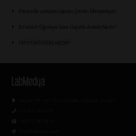
Periyodik cetvelin babası: Dimitri Mendeleyev
8 Felsefi Öğretiye Göre Hayatın Anlamı Nedir?
HİPOTİROİDİZM NEDİR?
Oğuzlar Mh. 1374. Sk 2/4 Balgat, Çankaya / Ankara
+90 312 342 22 45
+90 312 342 22 46
bilgi@labmedya.com