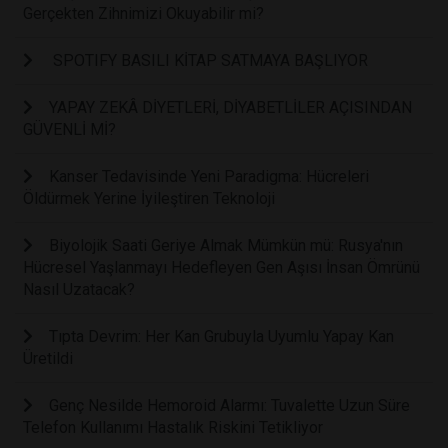
Gerçekten Zihnimizi Okuyabilir mi?
SPOTIFY BASILI KİTAP SATMAYA BAŞLIYOR
YAPAY ZEKÂ DİYETLERİ, DİYABETLİLER AÇISINDAN
GÜVENLİ Mİ?
Kanser Tedavisinde Yeni Paradigma: Hücreleri
Öldürmek Yerine İyileştiren Teknoloji
Biyolojik Saati Geriye Almak Mümkün mü: Rusya'nın
Hücresel Yaşlanmayı Hedefleyen Gen Aşısı İnsan Ömrünü
Nasıl Uzatacak?
Tıpta Devrim: Her Kan Grubuyla Uyumlu Yapay Kan
Üretildi
Genç Nesilde Hemoroid Alarmı: Tuvalette Uzun Süre
Telefon Kullanımı Hastalık Riskini Tetikliyor