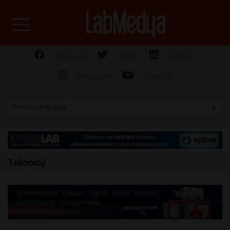
Labmedya - Laboratuv
facebook
twitter
linkedin
instagram
youtube
Teknoloji