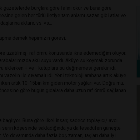
ük gazetelerde burçlara göre falını okur ve buna göre
esine gelen her türlü iletiye tam anlamı sazan gibi atlar ve
larına aktarır, vs. vs...
yapma demek hepimizin görevi.
göre uzatılmış- raf ömrü konusunda ikna edemediğim oluyor.
arabalarımızda akü suyu vardı. Aküye su koymak zorunda
yu eklerken + ve - kutuplara su değmemesi gerekir idi.
 vazelin ile sıvamalı idi. Yeni teknoloji arabana artık aküye
ken artık 10-15bin km giden motor yağları var. Doğru mu,
öncesine göre bugün gıdalara daha uzun raf ömrü sağlanan
bağlıyor. Buna göre ilkel insan; sadece toplayıcı/ avcı
ın serin köşesinde sakladığında ya da tesadüfen güneşte
. Ve devamında daha fazla boş zaman, taşları daha iyi