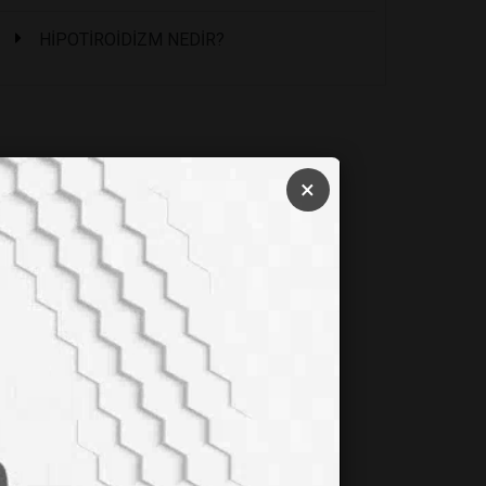
HİPOTİROİDİZM NEDİR?
×