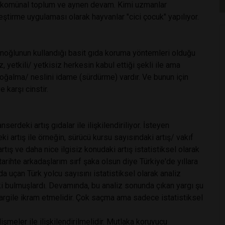
el komünal toplum ve aynen devam. Kimi uzmanlar
eştirme uygulaması olarak hayvanlar "cici çocuk" yapılıyor.
noğlunun kullandığı basit gıda koruma yöntemleri olduğu
isiz, yetkili/ yetkisiz herkesin kabul ettiği şekli ile ama
oğalma/ neslini idame (sürdürme) vardır. Ve bunun için
 karşı cinstir.
erdeki artış gıdalar ile ilişkilendiriliyor. İsteyen
eki artış ile örneğin, sürücü kursu sayısındaki artış/ vakıf
rtış ve daha nice ilgisiz konudaki artış istatistiksel olarak
tarihte arkadaşlarım sırf şaka olsun diye Türkiye'de yıllara
da uçan Türk yolcu sayısını istatistiksel olarak analiz
şki bulmuşlardı. Devamında, bu analiz sonunda çıkan yargı şu
 nargile ikram etmelidir. Çok saçma ama sadece istatistiksel
şmeler ile ilişkilendirilmelidir. Mutlaka koruyucu