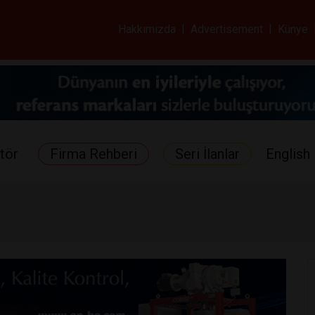
ar ve Sağlık Gazetes
Hakkımızda
|
Advertisement
|
Künye
tör
Firma Rehberi
Seri İlanlar
English 
ü