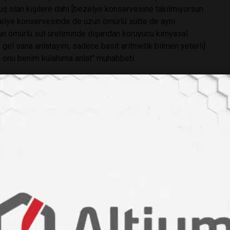
uş olan kişilere dahi [bezelye konservesine takılmıyorsun
elye konservesinde de uzun ömürlü sütte de aynı
zun ömürlü süt üretiminde dışarıdan koruyucu kimyasal
 gel sana anlatayım, sadece basit aritmetik bilmen yeterli]
en onu benim külahıma anlat" muhabbeti.
ya bir şeye aşırı düşkünlük ve tutkuyla bağlılık, bağnazca
m" olarak tanımlanmaktadır. Bu tanıma göre, gıdaya bu
abi ki hayır. Hiç hile yapılmıyor mu? Tabi ki yapanlar var.
maları var mı? Tabi ki var.
iyisinden insafsızlık olur.
yerine; önce yağını ayırmak, sonra yağı ve yağı ayrılmış
ini karıştırmak ile pastörize sütlerin raf ömründe uzatma
ün var.
ğil ama uzatılmış raf ömrü olan bir içme sütü daha var. UHT
e sporlu basillerin jerminasyonunu destekledik, sonra makul