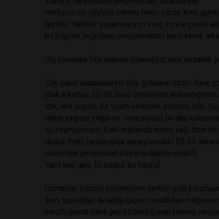
inanıyor ve bilimsel gerçeklerden uzaklaşıyor.
Herkesin bir şeylere inanma hakkı vardır. Kimi günl
günlük/ haftalık yaşamına yön verir, kimi e-posta adr
bu bilginin doğrulunu sorgulamadan bunu kendi arkadaş
Hiç kimseye fala inanma diyemeyiz ama sazanlık 
Çok yakın arkadaşlarımı bile gıdaların uzun -düne 
[Bak arkadaş, 20-30 sene öncesinde kullandığımız 
idik, akü suyunu bir taşım eklemek zorunda idik. Su
Hatta yağmur yağdı vs. usta sürücü bu akü kutuplarını
su koymuyorsun. Eski arabanda motor yağı 3bin km i
doğru. Peki, neden gıda sanayisindeki 20-30 sene 
teknolojik gelişmeleri böyle reddediyorsun?]
Yanıt hep aynı: [O başka, bu başka].
Uzmanlar, insanın evrimleşme tarihini gıda korumaya 
iken, topladığı/ avladığı gıdayı tesadüfen mağaran
kuruttuğunda daha geç bozulduğunun farkına varıyor