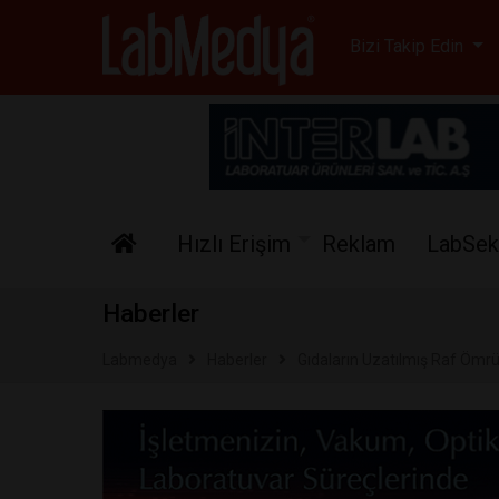
Labmedya - Laboratuv
Bizi Takip Edin
Hızlı Erişim
Reklam
LabSek
Haberler
Labmedya
Haberler
Gıdaların Uzatılmış Raf Ömr