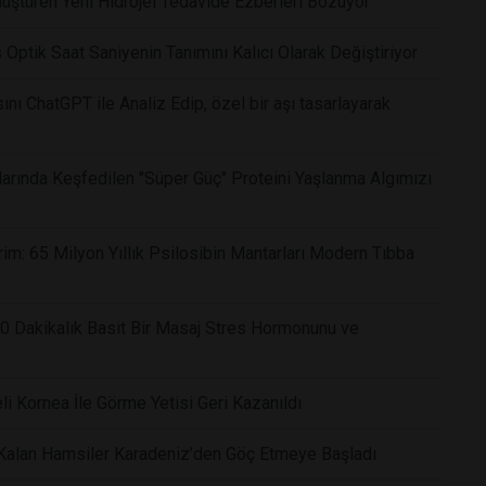
üştüren Yeni Hidrojel Tedavide Ezberleri Bozuyor
as Optik Saat Saniyenin Tanımını Kalıcı Olarak Değiştiriyor
nı ChatGPT ile Analiz Edip, özel bir aşı tasarlayarak
arında Keşfedilen "Süper Güç" Proteini Yaşlanma Algımızı
im: 65 Milyon Yıllık Psilosibin Mantarları Modern Tıbba
 10 Dakikalık Basit Bir Masaj Stres Hormonunu ve
i Kornea İle Görme Yetisi Geri Kazanıldı
 Kalan Hamsiler Karadeniz’den Göç Etmeye Başladı