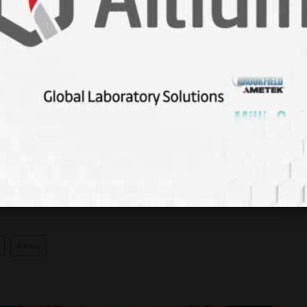
 ve raf ömründe ciddi bir uzama sağladık. Jerminasyon için
r kimyasal yok. Sadece basit olarak, "genel mikrobiyolojiye
 sentezledik ve sanayide uyguladık. Hepsi bundan ibaret.
e ne kattınız da UHT altı ısıl işlem görmüş sütün raf ömrünü
 çok genel olarak şu: "hiç merak etme, tümüyle organik bir
, alkol, sigara vd.
#ömrü