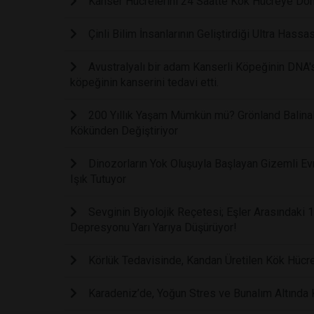
Kanser Hücrelerini 24 Saatte Kök Hücreye Dön
Çinli Bilim İnsanlarının Geliştirdiği Ultra Hass
Avustralyalı bir adam Kanserli Köpeğinin DNA'sı
köpeğinin kanserini tedavi etti.
200 Yıllık Yaşam Mümkün mü? Grönland Balinal
Kökünden Değiştiriyor
Dinozorların Yok Oluşuyla Başlayan Gizemli Evr
Işık Tutuyor
Sevginin Biyolojik Reçetesi; Eşler Arasındaki
Depresyonu Yarı Yarıya Düşürüyor!
Körlük Tedavisinde, Kandan Üretilen Kök Hücrel
Karadeniz’de, Yoğun Stres ve Bunalım Altında