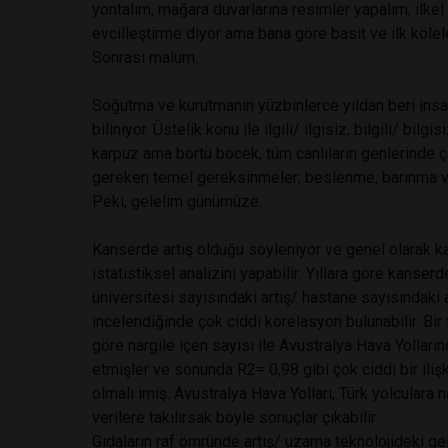
yontalım, mağara duvarlarına resimler yapalım; ilk
evcilleştirme diyor ama bana göre basit ve ilk kölel
Sonrası malum.
Soğutma ve kurutmanın yüzbinlerce yıldan beri insa
biliniyor. Üstelik konu ile ilgili/ ilgisiz, bilgili/ bilg
karpuz ama börtü böcek, tüm canlıların genlerinde ç
gereken temel gereksinmeler; beslenme, barınma ve
Peki, gelelim günümüze.
Kanserde artış olduğu söyleniyor ve genel olarak kans
istatistiksel analizini yapabilir: Yıllara göre kanserd
üniversitesi sayısındaki artış/ hastane sayısındaki a
incelendiğinde çok ciddi korelasyon bulunabilir. Bir 
göre nargile içen sayısı ile Avustralya Hava Yolların
etmişler ve sonunda R2= 0,98 gibi çok ciddi bir ili
olmalı imiş: Avustralya Hava Yolları, Türk yolculara
verilere takılırsak böyle sonuçlar çıkabilir.
Gıdaların raf ömründe artış/ uzama teknolojideki geli