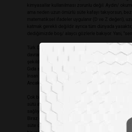
kimyasallar kullanılması zorunlu değil. Aydın/ okum
ama neden uzun ömürlü süte kafayı takıyorsun, bez
matematiksel ifadeler uygulanır (D ve Z değeri), u
katmak gerekli değildir ayrıca tüm dünyada yasaktır,
dediğimizde boş/ alaycı gözlerle bakıyor. Yani, "s
Türk Dil Kurumu'nda göre bağnazlık, "Bir kimseye ve
davranış, taassup, mutaassıplık, fanatiklik, fanatiz
şekilde bakış da pekâlâ bağnazlıktır.
Gıda sanayisinin tümü sütten çıkmış ak kaşık mıdır? T
İnsan sağlığına aykırı üretim yapan gıda sanayisi fir
Ancak gıda sanayisinin tümünü bu şekilde suçlamak 
Çok basit bir örnek: Sütü doğrudan pastörize etmek 
sütü ayrı ayrı pastörize etmek ve daha sonra bu ikis
sağlıyor. 20 sene önce bu teknoloji yoktu. Ama bug
Biraz daha karmaşık bir örnek: Pastörize ve UHT de
süte daha yakın. Bir işletmede, öğrencim ile birlikt