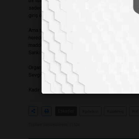
bir ısıl işlem ile germine olmuş basilleri yok ettik
sadece sıcaklık ve zaman faktörünü kullandık. Hiçbi
giriş öncesi hazırlık notları" düzeyindeki bilgileri
Ama tabi ki sokaktaki insan şunu sorgulayabilir: Süt
nerede ise UHT süt kadar uzattınız? Beklediği yanıt
madde".
Sanki organik olan her şey sağlıklı gibi: morfin, esrar
Organik gıdaya daha sonra ufaktan bulaşacağım.
Sevgiyle ve dostlukla kalın.
Kadir Halkman
Etiketler
#gıdaların
#uzatılmış
#raf
Toplam Görüntülenme 11104