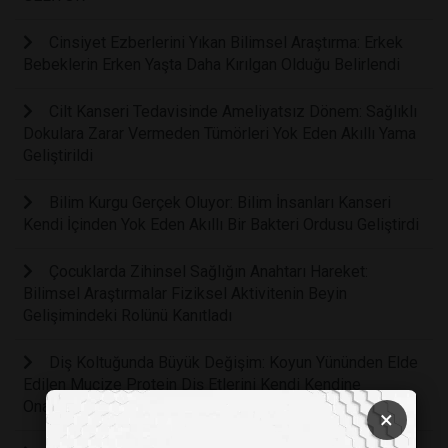
Cinsiyet Ezberlerini Yıkan Bilimsel Araştırma: Erkek
Bebeklerin Erken Yaşta Daha Kırılgan Olduğu Belirlendi
Cilt Kanseri Tedavisinde Ameliyatsız Dönem: Sağlıklı
Dokulara Zarar Vermeden Tümörleri Yok Eden Akıllı Yama
Geliştirildi
Bilim Kurgu Gerçek Oluyor: Bilim İnsanları Kanseri
Kendi İçinden Yok Eden Akıllı Bir Bakteri Ordusu Geliştirdi
Çocuklarda Zihinsel Sağlığın Anahtarı Hareket:
Bilimsel Araştırmalar Fiziksel Aktivitenin Beyin
Gelişimindeki Rolünü Kanıtladı
Diş Koltuğunda Büyük Değişim: Koyun Yününden Elde
Edilen Mucize Protein Diş Etlerini Kendi Kendine
Onaracak
×