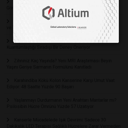
Hücresel İletişimde Işık Devrimi: Mitokondrilerin
Görünmez Ağı Keşfedildi
Kalbin Gizli Zekası: Nörolojik Bir Merkez Olarak Kalp
ve Beyin Arasındaki Görünmez Bağ
Zamanın Kırılma Noktası: Fizikçiler Zamanın
Kuantumlaştığı Sıradışı Bir Deney Öneriyor
Zihniniz Kaç Yaşında? Yeni MRI Araştırması Beyin
Yaşını Geriye Sarmanın Formülünü Kanıtladı
Karahindiba Kökü Kolon Kanserine Karşı Umut Vaat
Ediyor: 48 Saatte Yüzde 90 Başarı
Yaşlanmayı Durdurmanın Yeni Anahtarı Mantarlar mı?
Psilosibin Hücre Ömrünü Yüzde 57 Uzatıyor
Kanserle Mücadelede Işık Devrimi: Sadece 30
Dakikalık LED Terapisi Sağlıklı Hücrelere Zarar Vermeden