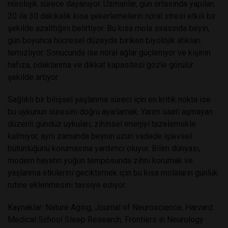
nörolojik sürece dayanıyor. Uzmanlar, gün ortasında yapılan
20 ila 30 dakikalık kısa şekerlemelerin nöral stresi etkili bir
şekilde azalttığını belirtiyor. Bu kısa mola sırasında beyin,
gün boyunca hücresel düzeyde biriken biyolojik atıkları
temizliyor. Sonucunda ise nöral ağlar güçleniyor ve kişinin
hafıza, odaklanma ve dikkat kapasitesi gözle görülür
şekilde artıyor.
Sağlıklı bir bilişsel yaşlanma süreci için en kritik nokta ise
bu uykunun süresini doğru ayarlamak. Yarım saati aşmayan
düzenli gündüz uykuları, zihinsel enerjiyi tazelemekle
kalmıyor, aynı zamanda beynin uzun vadede işlevsel
bütünlüğünü korumasına yardımcı oluyor. Bilim dünyası,
modern hayatın yoğun temposunda zihni korumak ve
yaşlanma etkilerini geciktirmek için bu kısa molaların günlük
rutine eklenmesini tavsiye ediyor.
Kaynaklar: Nature Aging, Journal of Neuroscience, Harvard
Medical School Sleep Research, Frontiers in Neurology