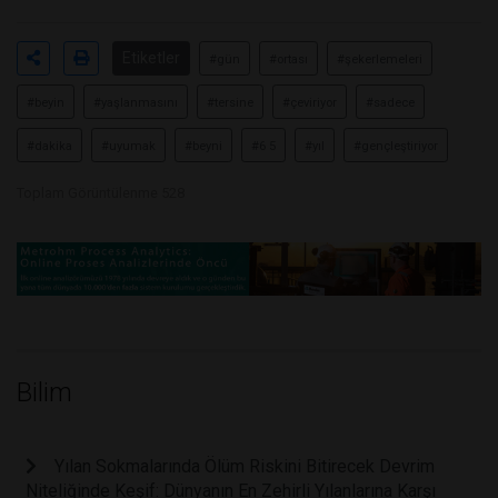
Etiketler
#gün
#ortası
#şekerlemeleri
#beyin
#yaşlanmasını
#tersine
#çeviriyor
#sadece
#dakika
#uyumak
#beyni
#6 5
#yıl
#gençleştiriyor
Toplam Görüntülenme 528
Bilim
Yılan Sokmalarında Ölüm Riskini Bitirecek Devrim
Niteliğinde Keşif: Dünyanın En Zehirli Yılanlarına Karşı