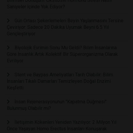
Bilimsel Dönüşüm: Oksitosin Hormonu Stresi Nasıl
Saniyeler İçinde Yok Ediyor?
Gün Ortası Şekerlemeleri Beyin Yaşlanmasını Tersine
Çeviriyor: Sadece 20 Dakika Uyumak Beyni 6.5 Yıl
Gençleştiriyor
Biyolojik Evrimin Sonu Mu Geldi? Bilim İnsanlarına
Göre İnsanlık Artık Kolektif Bir Süperorganizma Olarak
Evriliyor
Stent ve Baypas Ameliyatları Tarih Olabilir: Bilim
İnsanları Tıkalı Damarları Temizleyen Doğal Enzimi
Keşfetti
İnsan Rejenerasyonunun "Kapatma Düğmesi"
Bulunmuş Olabilir mi?
İletişimin Kökenleri Yeniden Yazılıyor: 2 Milyon Yıl
Önce Yaşayan Homo Erectus İnsanları Konuşarak