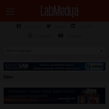
Labmedya - Laboratuv
facebook
twitter
linkedin
instagram
youtube
Bilim