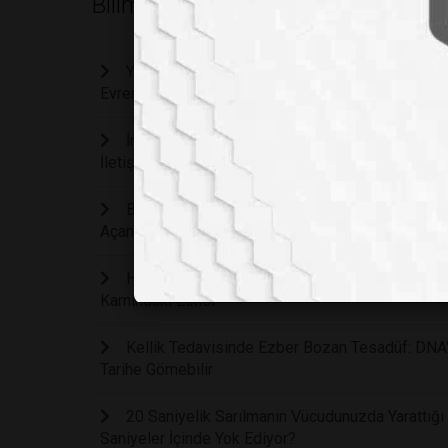
Bilim
Yılan Sokmalarında Ölüm Riskini Bitirecek Devri
Evrensel Panzehir Üretildi
İnsanlar Arasındaki Görünmez Bağ: Beyniniz ve
İletişim İçinde Olabilir Mi?
Bilim İnsanları Hastalara Özgü "Mini Beyinler"
Açan Gelişme
Hamilelikte Yaşanan Sürekli Çatışmalar Erken 
Karnındaki Etkisi
Kellik Tedavisinde Ezber Bozan Tesadüf: DNA'
Tarihe Gömebilir
20 Saniyelik Sarılmanın Vücudunuzda Yarattığ
Saniyeler İçinde Yok Ediyor?