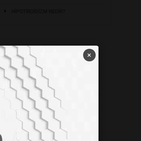
HİPOTİROİDİZM NEDİR?
×