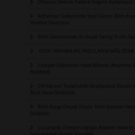
Öfkenizi Yenmek Sadece Bugünü Kurtarmıyor: B
Alzheimer Tedavisinde Yeni Dönem: Bilim İnsanl
Yeniden Tanımlıyor
Bilim Dünyasındaki En Büyük Yanılgı: Evrim Sa
EVCİL HAYVANLAR, YAŞLILARIN SAĞLIĞINA 
Cinsiyet Ezberlerini Yıkan Bilimsel Araştırma:
Belirlendi
Cilt Kanseri Tedavisinde Ameliyatsız Dönem: 
Akıllı Yama Geliştirildi
Bilim Kurgu Gerçek Oluyor: Bilim İnsanları Kans
Geliştirdi
Çocuklarda Zihinsel Sağlığın Anahtarı Hareket: 
Gelişimindeki Rolünü Kanıtladı