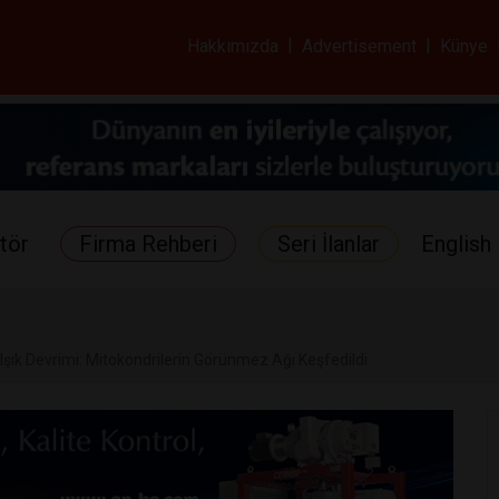
ar ve Sağlık Gazetes
Hakkımızda
|
Advertisement
|
Künye
tör
Firma Rehberi
Seri İlanlar
English 
 Işık Devrimi: Mitokondrilerin Görünmez Ağı Keşfedildi