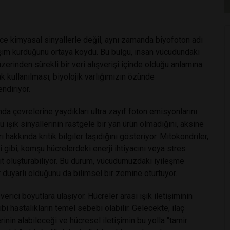
ece kimyasal sinyallerle değil, aynı zamanda biyofoton adı
letişim kurduğunu ortaya koydu. Bu bulgu, insan vücudundaki
üzerinden sürekli bir veri alışverişi içinde olduğu anlamına
ak kullanılması, biyolojik varlığımızın özünde
ndiriyor.
ında çevrelerine yaydıkları ultra zayıf foton emisyonlarını
bu ışık sinyallerinin rastgele bir yan ürün olmadığını, aksine
hakkında kritik bilgiler taşıdığını gösteriyor. Mitokondriler,
i gibi, komşu hücrelerdeki enerji ihtiyacını veya stres
anıt oluşturabiliyor. Bu durum, vücudumuzdaki iyileşme
r duyarlı olduğunu da bilimsel bir zemine oturtuyor.
rici boyutlara ulaşıyor. Hücreler arası ışık iletişiminin
i hastalıkların temel sebebi olabilir. Gelecekte, ilaç
lerinin alabileceği ve hücresel iletişimin bu yolla "tamir