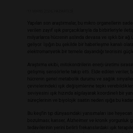
11 MAYIS 2026, PAZARTESI
Yapılan son araştırmalar, bu mikro organellerin sad
verilen zayıf ışık parçacıklarıyla da birbirleriyle i
milyarlarca hücrenin aslında devasa ve ışıklı bir ağ 
geliyor. Işığın bu şekilde bir haberleşme kanalı olar
elektromanyetik bir temele dayandığı teorisini güçle
Araştırma ekibi, mitokondrilerin enerji üretimi sıras
gelişmiş sensörlerle takip etti. Elde edilen veriler, 
hücrenin genel metabolik durumu ve sağlık sinyalleri 
çevrelerindeki ışık değişimlerine tepki verebildikler
seviyesini ışık hızında algılayarak koordineli bir y
süreçlerinin ve biyolojik saatin neden ışığa bu kada
Bu keşfin tıp dünyasındaki yansımaları ise heyecan ve
bozulması; kanser, Alzheimer ve kronik yorgunluk gib
tedavilerinin yerini belirli frekanslardaki ışık terapi