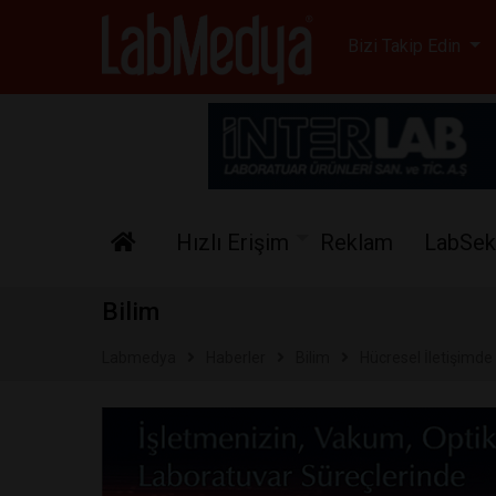
Labmedya - Laboratuv
Bizi Takip Edin
Hızlı Erişim
Reklam
LabSek
Bilim
Labmedya
Haberler
Bilim
Hücresel İletişimde