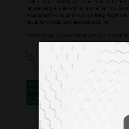
edilebileceği" öngörülüyor. İnsanın özünde bir "ışık v
laboratuvar gerçeğine dönüştüren bu çalışma, kuantum 
Vücudumuzdaki bu görünmez ışık trafiğini çözmek, 
büyük adımlardan biri olarak kabul ediliyor.
https://www.ncbi.nlm.nih.gov/pmc/art
Kaynak:
Etiketler
#
#
#
#
Toplam Görüntülenme 672