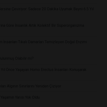
ersine Çeviriyor: Sadece 20 Dakika Uyumak Beyni 6.5 Yıl
rına Göre İnsanlık Artık Kolektif Bir Süperorganizma
lim İnsanları Tıkalı Damarları Temizleyen Doğal Enzimi
lunmuş Olabilir mi?
on Yıl Önce Yaşayan Homo Erectus İnsanları Konuşarak
ları Algının Sınırlarını Yeniden Çiziyor
i Yaşamın Yarısı Yok Oldu