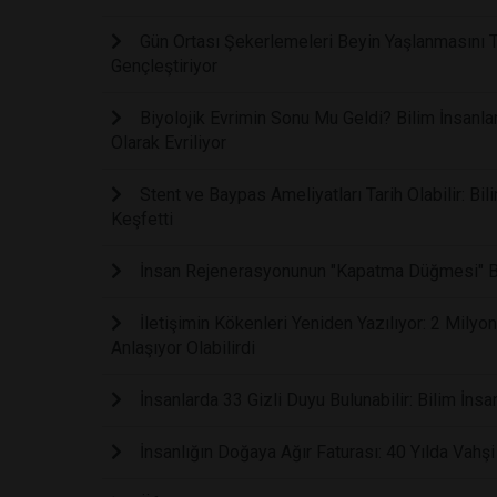
Gün Ortası Şekerlemeleri Beyin Yaşlanmasını T
Gençleştiriyor
Biyolojik Evrimin Sonu Mu Geldi? Bilim İnsanla
Olarak Evriliyor
Stent ve Baypas Ameliyatları Tarih Olabilir: Bi
Keşfetti
İnsan Rejenerasyonunun "Kapatma Düğmesi" Bu
İletişimin Kökenleri Yeniden Yazılıyor: 2 Mily
Anlaşıyor Olabilirdi
İnsanlarda 33 Gizli Duyu Bulunabilir: Bilim İnsan
İnsanlığın Doğaya Ağır Faturası: 40 Yılda Vahş