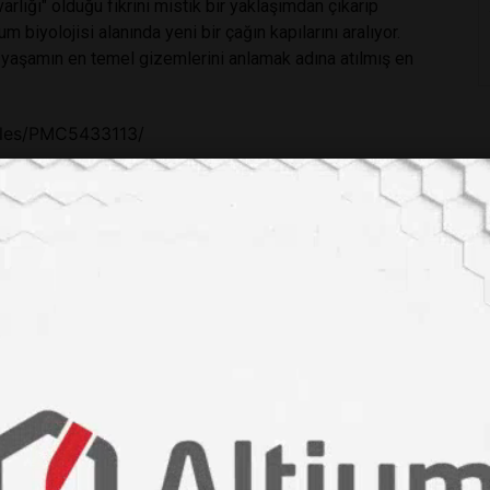
arlığı" olduğu fikrini mistik bir yaklaşımdan çıkarıp
biyolojisi alanında yeni bir çağın kapılarını aralıyor.
yaşamın en temel gizemlerini anlamak adına atılmış en
icles/PMC5433113/