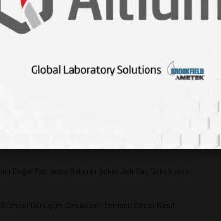
m Niteliğinde Keşif: Dünyanın En Zehirli Yılanlarına Karşı
 Kalbiniz Başkalarıyla Bilmediğimiz Elektromanyetik Bir
 Üretti: Alzheimer Tedavisinde ve Erken Teşhisinde Çığır
Doğum Riskini Tetikleyebilir: Stres ve Hormonların Anne
nın Doğal Yapısında Bulunan Şeker Jeli Saç Dökülmesini
ı Bilimsel Dönüşüm: Oksitosin Hormonu Stresi Nasıl