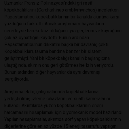
Uzmanlar Fransız Polinezyası'ndaki gri resif
köpekbalıklarını (Carcharhinus amblyrhynchos) incelerken,
Papastamatiou köpekbalıklarının bir kanalda akıntıya karşı
yüzdüğünü fark etti. Ancak araştırmacı, hayvanların
neredeyse hareketsiz olduğunu, yüzgeçlerini ve kuyruğunu
çok az oynattığını kaydetti. Bunun ardından
Papastamatiou'nun dikkatini başka bir davranış çekti.
Köpekbalıkları, taşıma bandına benzer bir sistem
geliştirmişti. Yani bir köpekbalığı kanalın başlangıcına
ulaştığında, akımın onu geri götürmesine izin veriyordu.
Bunun ardından diğer hayvanlar da aynı davranışı
sergiliyordu.
Araştırma ekibi, çalışmalarında köpekbalıklarına
yerleştirilmiş izleme cihazlarını ve sualtı kameralarını
kullandı. Akıntılarda yüzen köpekbalıklarının enerji
harcamasını hesaplamak için biyomekanik model hazırlandı.
Yapılan hesaplamalar, akıntıda sörf yapan köpekbalıklarının
diğerlerine göre en az yüzde 15 enerji tasarrufu yaptığını