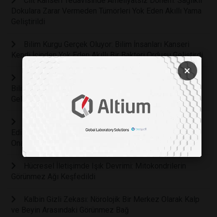
Cilt Kanseri Tedavisinde Ameliyatsız Dönem: Sağlıklı
Dokulara Zarar Vermeden Tümörleri Yok Eden Akıllı Yama
Geliştirildi
Bilim Kurgu Gerçek Oluyor: Bilim İnsanları Kanseri
Kendi İçinden Yok Eden Akıllı Bir Bakteri Ordusu Geliştirdi
×
Çocuklarda Zihinsel Sağlığın Anahtarı Hareket:
Bilimsel Araştırmalar Fiziksel Aktivitenin Beyin
Gelişimindeki Rolünü Kanıtladı
Diş Koltuğunda Büyük Değişim: Koyun Yününden Elde
Edilen Mucize Protein Diş Etlerini Kendi Kendine
Onaracak
Hücresel İletişimde Işık Devrimi: Mitokondrilerin
Görünmez Ağı Keşfedildi
Kalbin Gizli Zekası: Nörolojik Bir Merkez Olarak Kalp
ve Beyin Arasındaki Görünmez Bağ