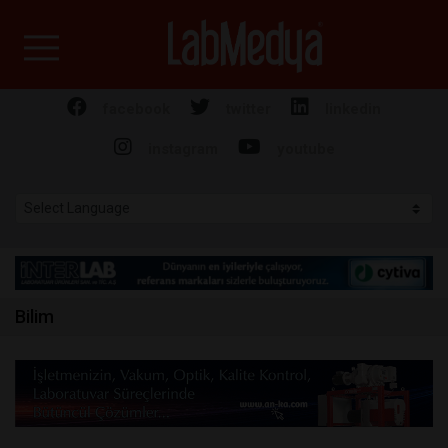
Labmedya - Laboratuv
facebook
twitter
linkedin
instagram
youtube
Bilim