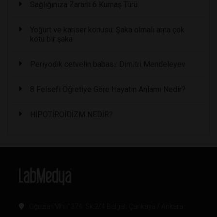
Sağlığınıza Zararlı 6 Kumaş Türü
Yoğurt ve kanser konusu: Şaka olmalı ama çok
kötü bir şaka
Periyodik cetvelin babası: Dimitri Mendeleyev
8 Felsefi Öğretiye Göre Hayatın Anlamı Nedir?
HİPOTİROİDİZM NEDİR?
Oğuzlar Mh. 1374. Sk 2/4 Balgat, Çankaya / Ankara