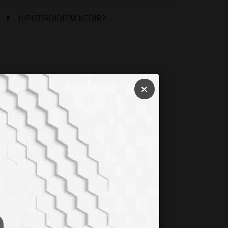
HİPOTİROİDİZM NEDİR?
×