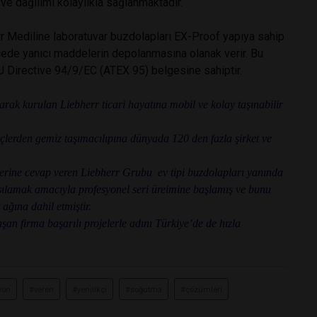
 ve dağılımı kolaylıkla sağlanmaktadır.
r Mediline laboratuvar buzdolapları EX-Proof yapıya sahip
cede yanıcı maddelerin depolanmasına olanak verir. Bu
 EU Directive 94/9/EC (ATEX 95) belgesine sahiptir.
larak kurulan Liebherr ticari hayatına mobil ve kolay taşınabilir
çlerden gemiz taşımacılıpına dünyada 120 den fazla şirket ve
llerine cevap veren Liebherr Grubu ev tipi buzdolapları yanında
arşılamak amacıyla profesyonel seri üreimine başlamış ve bunu
ağına dahil etmiştir.
aşan firma başarılı projelerle adını Türkiye’de de hızla
yön
#veren
#yenilikçi
#soğutma
#çözümleri