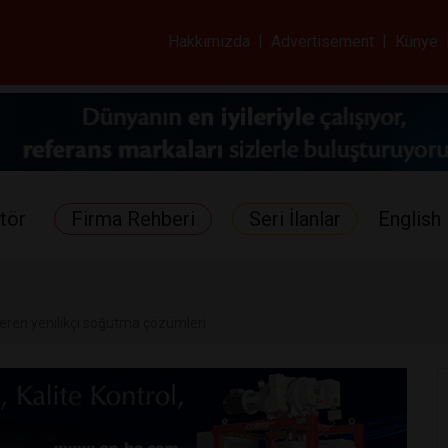
ar ve Sağlık Gazetes
Hakkımızda
|
Advertisement
|
Künye
tör
Firma Rehberi
Seri İlanlar
English 
eren yenilikçi soğutma çözümleri