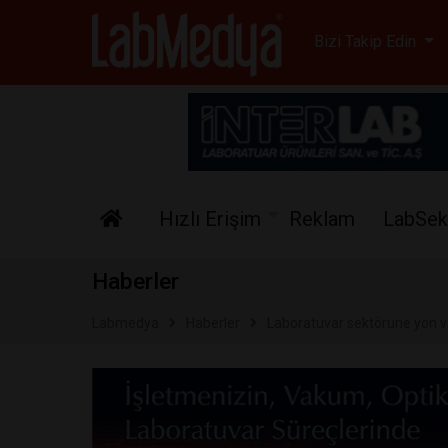
Labmedya - Laboratuv
Bizi Takip Edin
Hızlı Erişim
Reklam
LabSek
Haberler
Labmedya
Haberler
Laboratuvar sektörüne yön v