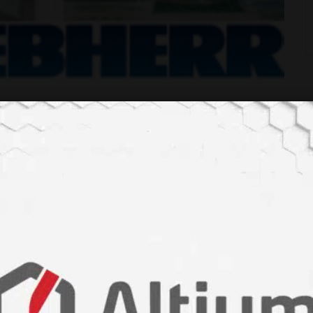
i ve Comfort olmak üzere iki ayrı elektronik kontorlöre
atuvar buzdolapları, en yüksek laboratuvar standartlarını
-free özellikleri ile standart olarak donatılmıştır. Entegre
arı 4 dakikalık aralıklarla sürekli kayıt altına alabilir.
olör kolay temizlenebilir membran tuş takımına sahiptir. GÜç
rak devreye girip iç sıcaklığı sonraki 72 saat boyunca