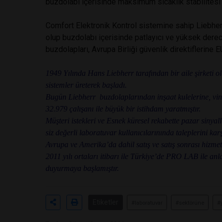
buzdolabı içerisinde maksimum sıcaklık stabilitesi
Comfort Elektronik Kontrol sistemine sahip Liebher
olup buzdolabı içerisinde patlayıcı ve yüksek dere
buzdolapları, Avrupa Birliği güvenlik direktiflerine
1949 Yılında Hans Liebherr tarafından bir aile şirketi o
sistemler üreterek başladı.
Bugün Liebherr buzdolaplarından inşaat kulelerine, vin
32.979 çalışanı ile büyük bir istihdam yaratmıştır.
Müşteri istekleri ve Esnek küresel rekabette pazar sinya
siz değerli laboratuvar kullanıcılarınında taleplerini k
Avrupa ve Amerika’da dahil satış ve satış sonrası hizmet 
2011 yılı ortaları itibarı ile Türkiye’de PRO LAB ile anl
duyurmaya başlamıştır.
Etiketler
#laboratuvar
#sektörüne
#