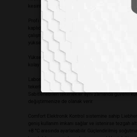
kesintisiz kaydedip gösterebilir.
Profi Elektronik Kontrolörlü sistemleri Buzdolapları
kaplıdır. Entegre U şekilli raflar iç yüzeyin kullanım a
çalışmalarınızda yüksek stabilite sağlayacaktır. Raf
yüksek yük taşıma kapasitesi ile de performansı artı
Yüksekliği ayarlanabilen tepsi raflar, iç alanda daha
kolay temizlenebilir.
Laboratuvarlarda hijyen her zaman çok önemli bir fa
tekerlekli olup kolay hareketi sayesinde alt kısımları
Sabitlenebilen tekerlekler aynı zamanda güvenli ku
değiştirmenize de olanak verir.
Comfort Elektronik Kontrol sistemine sahip Liebherr
geniş kullanım imkanı sağlar ve istenirse tezgah altı
+8 °C arasında ayarlanabilir. Güçlendirilmiş soğutm