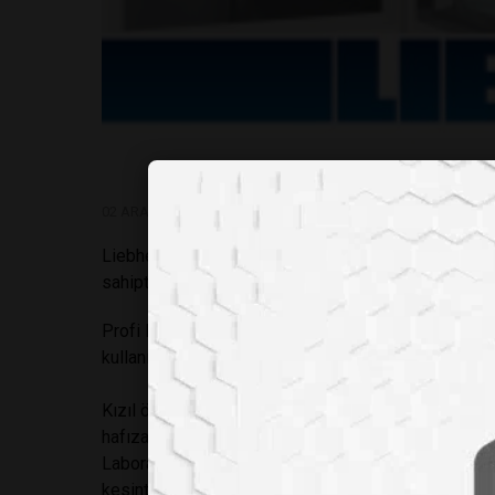
02 ARALIK 2015, ÇARŞAMBA
Liebherr Profesyonel Laboratuvar buzdolapları Prof
sahiptir.
Profi Elektronik Kontrolörü ile Mediline serisi labor
kullanıcının hizmetine sunmaktadır.
Kızıl ötesi arayüzü, ve RS485 seri bağlantısı ve Volt
hafızası sayesinde sıcaklık, saat, tarih ve diğer alarml
Laboratuvar hijyen kuralları gereği elektronik kontr
kesintisi halinde, 12V entegre batarya otomatik ola