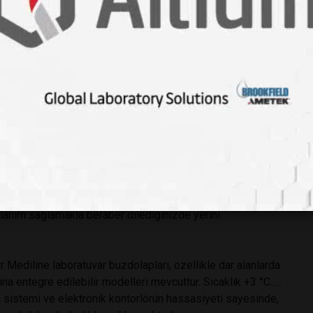
nın bütün iç yüzeyleri yüksek kalite Krom-nikel çelik
lanını artıran ve kolay temizlenebilir özelliği ile
lar aynı zamanda ızgara şeklinde olup sarsılmayı önler,
rılmıştır.
 fazla yüzek kullanabilmenizi sağlar ve istisnai şekilde
ktör olmuştur. Bu sebeple Profi Kontorlörlü seriler
nın da temizliğini ve hijyenini korumayı kolaylaştırır.
llanım sağlamakla beraber dilediğinizde yerini
 Mediline laboratuvar buzdolapları, özellikle dar alanlarda
na entegre edilebilir modelleri mevcuttur. Sıcaklık +3 °C…..
a sistemi ve elektronik kontorlörün hassasiyeti sayesinde,