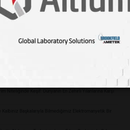
m Niteliğinde Keşif: Dünyanın En Zehirli Yılanlarına Karşı
 Kalbiniz Başkalarıyla Bilmediğimiz Elektromanyetik Bir