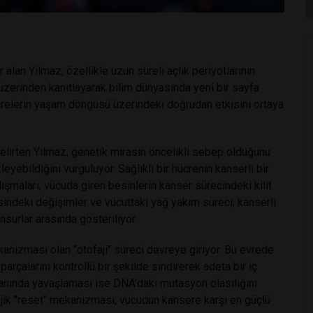
 alan Yılmaz, özellikle uzun süreli açlık periyotlarının
üzerinden kanıtlayarak bilim dünyasında yeni bir sayfa
ücrelerin yaşam döngüsü üzerindeki doğrudan etkisini ortaya
elirten Yılmaz, genetik mirasın öncelikli sebep olduğunu
eyebildiğini vurguluyor. Sağlıklı bir hücrenin kanserli bir
şmaları, vücuda giren besinlerin kanser sürecindeki kilit
sindeki değişimler ve vücuttaki yağ yakım süreci, kanserli
surlar arasında gösteriliyor.
anizması olan "otofaji" süreci devreye giriyor. Bu evrede
 parçalarını kontrollü bir şekilde sindirerek adeta bir iç
 anında yavaşlaması ise DNA’daki mutasyon olasılığını
ojik "reset" mekanizması, vücudun kansere karşı en güçlü