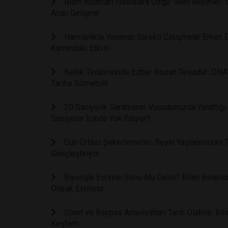
Bilim İnsanları Hastalara Özgü "Mini Beyinler"
Açan Gelişme
Hamilelikte Yaşanan Sürekli Çatışmalar Erken 
Karnındaki Etkisi
Kellik Tedavisinde Ezber Bozan Tesadüf: DNA'
Tarihe Gömebilir
20 Saniyelik Sarılmanın Vücudunuzda Yarattığ
Saniyeler İçinde Yok Ediyor?
Gün Ortası Şekerlemeleri Beyin Yaşlanmasını T
Gençleştiriyor
Biyolojik Evrimin Sonu Mu Geldi? Bilim İnsanla
Olarak Evriliyor
Stent ve Baypas Ameliyatları Tarih Olabilir: Bi
Keşfetti