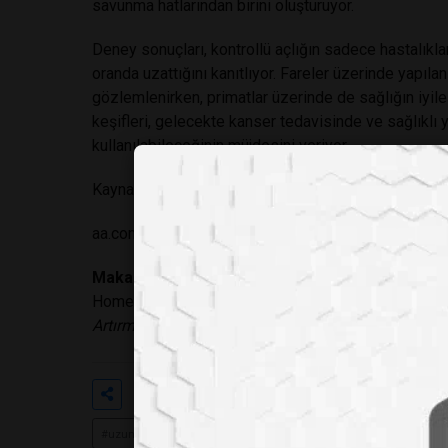
savunma hatlarından birini oluşturuyor.
Deney sonuçları, kontrollü açlığın sadece hastalık
oranda uzattığını kanıtlıyor. Fareler üzerinde yapıl
gözlemlenirken, primatlar üzerinde de sağlığın iyil
keşifleri, gelecekte kanser tedavisinde ve sağlıklı 
kullanılabileceğinin müjdesini veriyor.
Kaynakça:
aa.com
Makale Adı:
"Fasting Activates Fatty Acid Oxidatio
Homeostasis and Aging"
(Açlık, Homeostaz ve Ya
Artırmak İçin Yağ Asidi Oksidasyonunu Aktive Ediy
Etiketler
#açlık
#kanser
#mıt
#
#uzun yaşam
#tıp
#biyoteknoloji