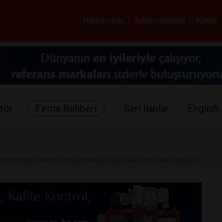
ar ve Sağlık Gazetes
Hakkımızda
|
Advertisement
|
Künye
tör
Firma Rehberi
Seri İlanlar
English 
İnsanından Devrim Niteliğinde Keşif: Açlık Kanseri Nasıl Engelliyor?