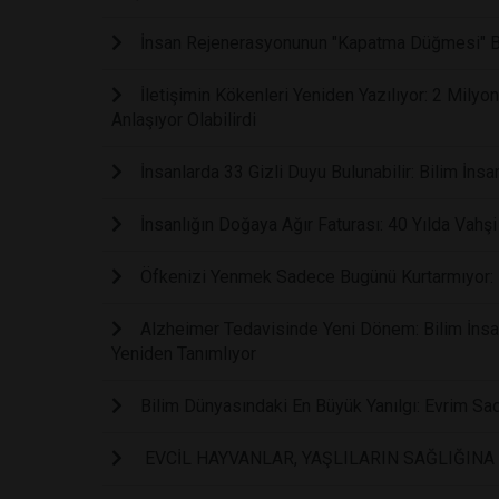
İnsan Rejenerasyonunun "Kapatma Düğmesi" Bu
İletişimin Kökenleri Yeniden Yazılıyor: 2 Mily
Anlaşıyor Olabilirdi
İnsanlarda 33 Gizli Duyu Bulunabilir: Bilim İnsan
İnsanlığın Doğaya Ağır Faturası: 40 Yılda Vahş
Öfkenizi Yenmek Sadece Bugünü Kurtarmıyor: B
Alzheimer Tedavisinde Yeni Dönem: Bilim İnsanl
Yeniden Tanımlıyor
Bilim Dünyasındaki En Büyük Yanılgı: Evrim Sa
EVCİL HAYVANLAR, YAŞLILARIN SAĞLIĞINA 