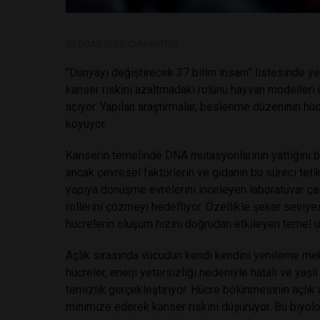
03 OCAK 2026, CUMARTESI
"Dünyayı değiştirecek 37 bilim insanı" listesinde yer
kanser riskini azaltmadaki rolünü hayvan modelleri 
açıyor. Yapılan araştırmalar, beslenme düzeninin h
koyuyor.
Kanserin temelinde DNA mutasyonlarının yattığını b
ancak çevresel faktörlerin ve gıdanın bu süreci tetikl
yapıya dönüşme evrelerini inceleyen laboratuvar çalı
rollerini çözmeyi hedefliyor. Özellikle şeker seviye
hücrelerin oluşum hızını doğrudan etkileyen temel un
Açlık sırasında vücudun kendi kendini yenileme mek
hücreler, enerji yetersizliği nedeniyle hatalı ve yaşlı
temizlik gerçekleştiriyor. Hücre bölünmesinin açlık
minimize ederek kanser riskini düşürüyor. Bu biyol