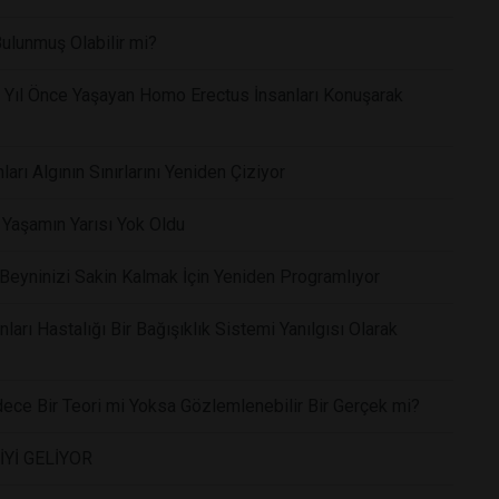
lunmuş Olabilir mi?
on Yıl Önce Yaşayan Homo Erectus İnsanları Konuşarak
ları Algının Sınırlarını Yeniden Çiziyor
i Yaşamın Yarısı Yok Oldu
eyninizi Sakin Kalmak İçin Yeniden Programlıyor
arı Hastalığı Bir Bağışıklık Sistemi Yanılgısı Olarak
dece Bir Teori mi Yoksa Gözlemlenebilir Bir Gerçek mi?
İYİ GELİYOR