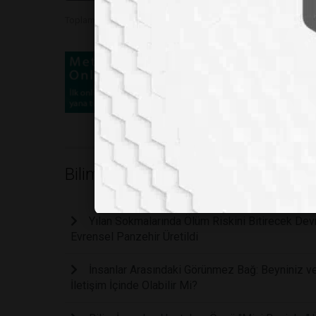
Toplam Görüntülenme 937
Bilim
Yılan Sokmalarında Ölüm Riskini Bitirecek Devri
Evrensel Panzehir Üretildi
İnsanlar Arasındaki Görünmez Bağ: Beyniniz ve
İletişim İçinde Olabilir Mi?