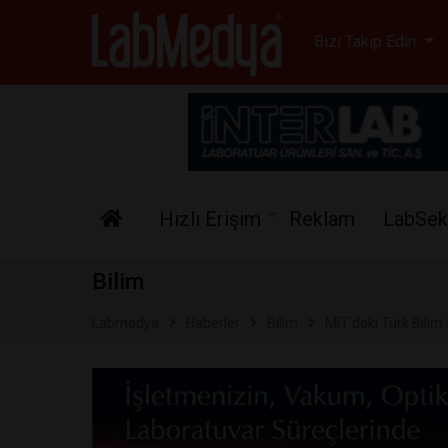
Labmedya - Laboratuv
Bizi Takip Edin
Hızlı Erişim
Reklam
LabSek
Bilim
Labmedya
Haberler
Bilim
MIT’deki Türk Bilim 