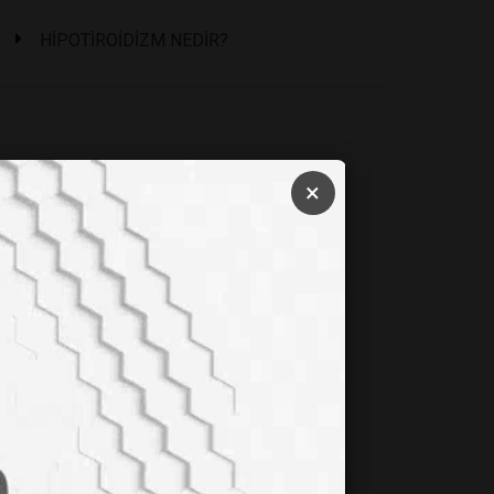
HİPOTİROİDİZM NEDİR?
×