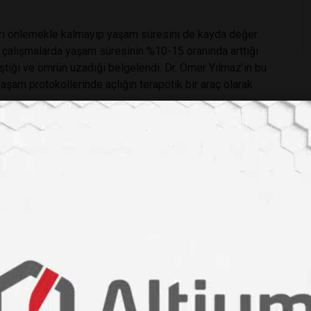
ları önlemekle kalmayıp yaşam süresini de kayda değer
an çalışmalarda yaşam süresinin %10-15 oranında arttığı
eştiği ve ömrün uzadığı belgelendi. Dr. Ömer Yılmaz’ın bu
yaşam protokollerinde açlığın terapötik bir araç olarak
n to Enhance Intestinal Stem Cell Function during
şlanma Sırasında Bağırsak Kök Hücre Fonksiyonunu
or)
ömer yılmaz
#sağlıklı yaşam
#otofaji
#hücre yenilenmesi