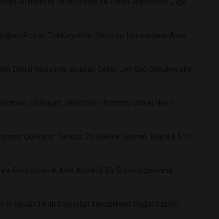
 Üretti: Alzheimer Tedavisinde ve Erken Teşhisinde Çığır
Doğum Riskini Tetikleyebilir: Stres ve Hormonların Anne
nın Doğal Yapısında Bulunan Şeker Jeli Saç Dökülmesini
ı Bilimsel Dönüşüm: Oksitosin Hormonu Stresi Nasıl
ersine Çeviriyor: Sadece 20 Dakika Uyumak Beyni 6.5 Yıl
rına Göre İnsanlık Artık Kolektif Bir Süperorganizma
lim İnsanları Tıkalı Damarları Temizleyen Doğal Enzimi