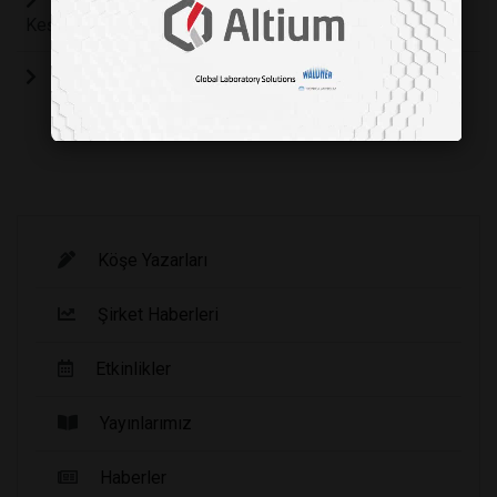
Samanyolu'nun Gençliğini Yansıtan Bir Gökada
Keşfedildi
Ani Spin-Down Olayı Magnetar Gizemini Aydınlatıyor
Köşe Yazarları
Şirket Haberleri
Etkinlikler
Yayınlarımız
Haberler