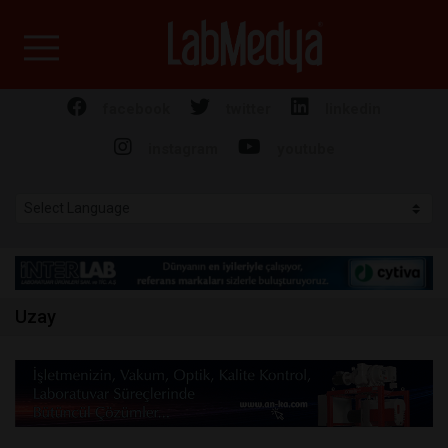
Labmedya - Laboratuv
facebook
twitter
linkedin
instagram
youtube
Uzay