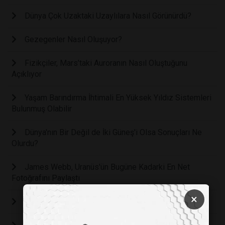
Dünya Çok Uzaktaki Uzaylılara Nasıl Görünürdü?
Gezegenler Nasıl Oluşuyor?
Fizikçiler, Mars’taki Auroranın Nasıl Oluştuğunu
Açıklıyor
Yaşam Barındırma İhtimali En Yüksek Yıldız Sistemleri
Bulunmuş Olabilir
Dünya'nın Bir Değil de İki Güneş'i Olsa Sonuçları Ne
Olurdu?
James Webb, Uranüs'ün Bugüne Kadarki En Net
Fotoğrafını Paylaştı
×
Quaoar imkansız Bir Yüzüğe Ev Sahipliği Yapıyor