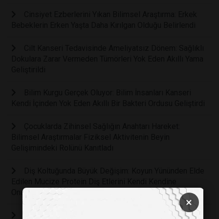
Cinsiyet Ezberlerini Yıkan Bilimsel Araştırma: Erkek
Bebeklerin Erken Yaşta Daha Kırılgan Olduğu Belirlendi
Cilt Kanseri Tedavisinde Ameliyatsız Dönem: Sağlıklı
Dokulara Zarar Vermeden Tümörleri Yok Eden Akıllı Yama
Geliştirildi
Bilim Kurgu Gerçek Oluyor: Bilim İnsanları Kanseri
Kendi İçinden Yok Eden Akıllı Bir Bakteri Ordusu Geliştirdi
Çocuklarda Zihinsel Sağlığın Anahtarı Hareket:
Bilimsel Araştırmalar Fiziksel Aktivitenin Beyin
Gelişimindeki Rolünü Kanıtladı
Diş Koltuğunda Büyük Değişim: Koyun Yününden Elde
Edilen Mucize Protein Diş Etlerini Kendi Kendine
Onaracak
×
Hücresel İletişimde Işık Devrimi: Mitokondrilerin