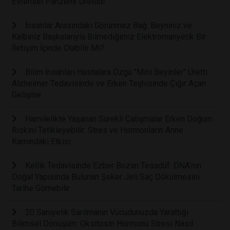
Evrensel Panzehir Üretildi
İnsanlar Arasındaki Görünmez Bağ: Beyniniz ve
Kalbiniz Başkalarıyla Bilmediğimiz Elektromanyetik Bir
İletişim İçinde Olabilir Mi?
Bilim İnsanları Hastalara Özgü "Mini Beyinler" Üretti:
Alzheimer Tedavisinde ve Erken Teşhisinde Çığır Açan
Gelişme
Hamilelikte Yaşanan Sürekli Çatışmalar Erken Doğum
Riskini Tetikleyebilir: Stres ve Hormonların Anne
Karnındaki Etkisi
Kellik Tedavisinde Ezber Bozan Tesadüf: DNA'nın
Doğal Yapısında Bulunan Şeker Jeli Saç Dökülmesini
Tarihe Gömebilir
20 Saniyelik Sarılmanın Vücudunuzda Yarattığı
Bilimsel Dönüşüm: Oksitosin Hormonu Stresi Nasıl