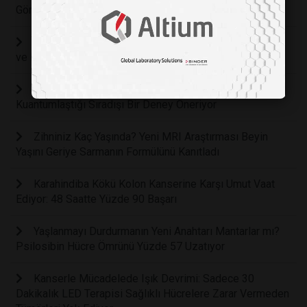
Görünmez Ağı Keşfedildi
Kalbin Gizli Zekası: Nörolojik Bir Merkez Olarak Kalp
ve Beyin Arasındaki Görünmez Bağ
Zamanın Kırılma Noktası: Fizikçiler Zamanın
Kuantumlaştığı Sıradışı Bir Deney Öneriyor
Zihniniz Kaç Yaşında? Yeni MRI Araştırması Beyin
Yaşını Geriye Sarmanın Formülünü Kanıtladı
Karahindiba Kökü Kolon Kanserine Karşı Umut Vaat
Ediyor: 48 Saatte Yüzde 90 Başarı
Yaşlanmayı Durdurmanın Yeni Anahtarı Mantarlar mı?
Psilosibin Hücre Ömrünü Yüzde 57 Uzatıyor
Kanserle Mücadelede Işık Devrimi: Sadece 30
Dakikalık LED Terapisi Sağlıklı Hücrelere Zarar Vermeden