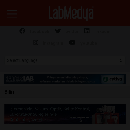
Labmedya - Laboratuv
facebook
twitter
linkedin
instagram
youtube
Bilim