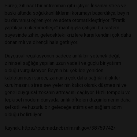
Süreç, zihinsel bir antrenman gibi işliyor. İnsanlar stres ve
baskı altında soğukkanlılıklarını korumayı başardıkça, beyin
bu davranışı öğreniyor ve adeta otomatikleştiriyor. "Pratik
yaptıkça mükemmelleşir" mantığıyla çalışan bu sistem
sayesinde zihin, gelecekteki krizlere karşı kendini çok daha
donanımlı ve dirençli hale getiriyor.
Duygusal regülasyonun sadece anlık bir yetenek değil,
zihinsel sağlığa yapılan uzun vadeli ve güçlü bir yatırım
olduğu vurgulanıyor. Beynin bu şekilde yeniden
kablolanması süreci; zamanla çok daha sağlıklı ilişkiler
kurulmasını, stres seviyelerinin kalıcı olarak düşmesini ve
genel duygusal zekanın artmasını sağlıyor. Hızlı tempolu ve
tepkisel modern dünyada, anlık öfkeleri dizginlemenin daha
şefkatli ve huzurlu bir geleceğe atılmış en sağlam adım
olduğu belirtiliyor.
Kaynak:
https://pubmed.ncbi.nlm.nih.gov/38759742/