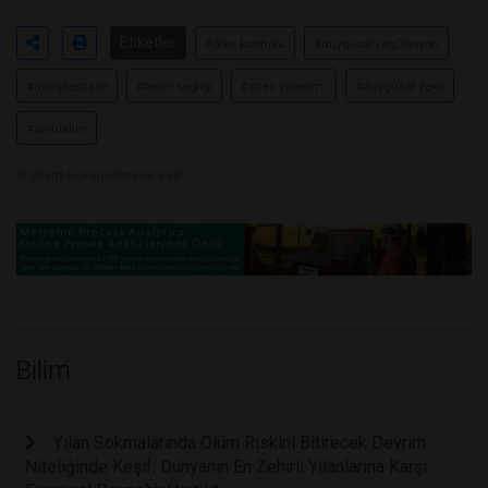
Etiketler
#öfke kontrolü
#duygusal regülasyon
#nöroplastisite
#beyin sağlığı
#stres yönetimi
#duygusal zeka
#sinirbilim
Toplam Görüntülenme 338
Bilim
Yılan Sokmalarında Ölüm Riskini Bitirecek Devrim
Niteliğinde Keşif: Dünyanın En Zehirli Yılanlarına Karşı