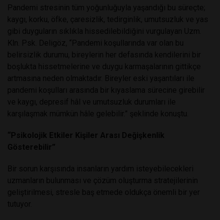
Pandemi stresinin tüm yoğunluğuyla yaşandığı bu süreçte;
kaygı, korku, öfke, çaresizlik, tedirginlik, umutsuzluk ve yas
gibi duyguların sıklıkla hissedilebildiğini vurgulayan Uzm.
Kln. Psk. Deligöz, “Pandemi koşullarında var olan bu
belirsizlik durumu, bireylerin her defasında kendilerini bir
boşlukta hissetmelerine ve duygu karmaşalarının gittikçe
artmasına neden olmaktadır. Bireyler eski yaşantıları ile
pandemi koşulları arasında bir kıyaslama sürecine girebilir
ve kaygı, depresif hâl ve umutsuzluk durumları ile
karşılaşmak mümkün hâle gelebilir.” şeklinde konuştu.
“Psikolojik Etkiler Kişiler Arası Değişkenlik
Gösterebilir”
Bir sorun karşısında insanların yardım isteyebilecekleri
uzmanların bulunması ve çözüm oluşturma stratejilerinin
geliştirilmesi, stresle baş etmede oldukça önemli bir yer
tutuyor.