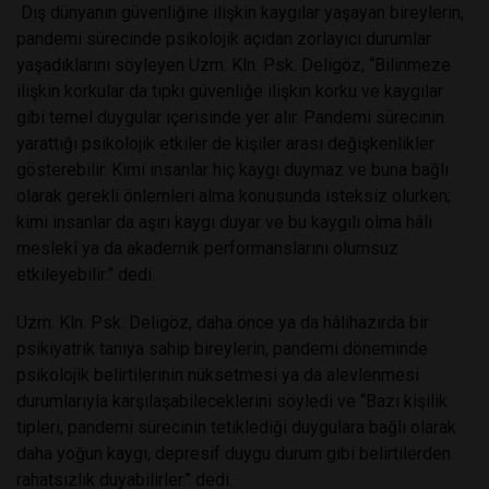
Dış dünyanın güvenliğine ilişkin kaygılar yaşayan bireylerin,
pandemi sürecinde psikolojik açıdan zorlayıcı durumlar
yaşadıklarını söyleyen Uzm. Kln. Psk. Deligöz, “Bilinmeze
ilişkin korkular da tıpkı güvenliğe ilişkin korku ve kaygılar
gibi temel duygular içerisinde yer alır. Pandemi sürecinin
yarattığı psikolojik etkiler de kişiler arası değişkenlikler
gösterebilir. Kimi insanlar hiç kaygı duymaz ve buna bağlı
olarak gerekli önlemleri alma konusunda isteksiz olurken;
kimi insanlar da aşırı kaygı duyar ve bu kaygılı olma hâli
meslekî ya da akademik performanslarını olumsuz
etkileyebilir.” dedi.
Uzm. Kln. Psk. Deligöz, daha önce ya da hâlihazırda bir
psikiyatrik tanıya sahip bireylerin, pandemi döneminde
psikolojik belirtilerinin nüksetmesi ya da alevlenmesi
durumlarıyla karşılaşabileceklerini söyledi ve “Bazı kişilik
tipleri, pandemi sürecinin tetiklediği duygulara bağlı olarak
daha yoğun kaygı, depresif duygu durum gibi belirtilerden
rahatsızlık duyabilirler.” dedi.