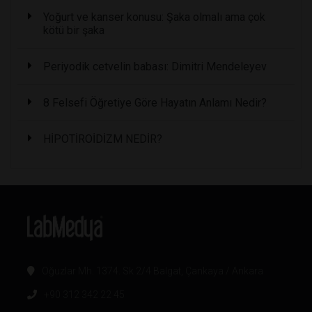
Yoğurt ve kanser konusu: Şaka olmalı ama çok
kötü bir şaka
Periyodik cetvelin babası: Dimitri Mendeleyev
8 Felsefi Öğretiye Göre Hayatın Anlamı Nedir?
HİPOTİROİDİZM NEDİR?
Oğuzlar Mh. 1374. Sk 2/4 Balgat, Çankaya / Ankara
+90 312 342 22 45