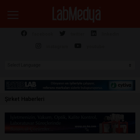
Labmedya - Laboratuv
facebook
twitter
linkedin
instagram
youtube
Şirket Haberleri