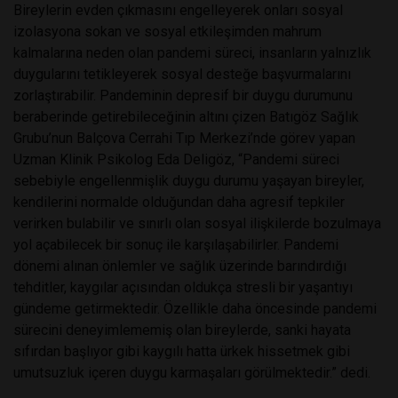
Bireylerin evden çıkmasını engelleyerek onları sosyal
izolasyona sokan ve sosyal etkileşimden mahrum
kalmalarına neden olan pandemi süreci, insanların yalnızlık
duygularını tetikleyerek sosyal desteğe başvurmalarını
zorlaştırabilir. Pandeminin depresif bir duygu durumunu
beraberinde getirebileceğinin altını çizen Batıgöz Sağlık
Grubu’nun Balçova Cerrahi Tıp Merkezi’nde görev yapan
Uzman Klinik Psikolog Eda Deligöz, “Pandemi süreci
sebebiyle engellenmişlik duygu durumu yaşayan bireyler,
kendilerini normalde olduğundan daha agresif tepkiler
verirken bulabilir ve sınırlı olan sosyal ilişkilerde bozulmaya
yol açabilecek bir sonuç ile karşılaşabilirler. Pandemi
dönemi alınan önlemler ve sağlık üzerinde barındırdığı
tehditler, kaygılar açısından oldukça stresli bir yaşantıyı
gündeme getirmektedir. Özellikle daha öncesinde pandemi
sürecini deneyimlememiş olan bireylerde, sanki hayata
sıfırdan başlıyor gibi kaygılı hatta ürkek hissetmek gibi
umutsuzluk içeren duygu karmaşaları görülmektedir.” dedi.