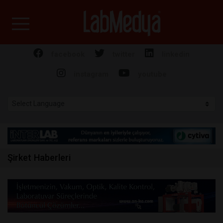
Labmedya - Laboratuv
facebook
twitter
linkedin
instagram
youtube
Şirket Haberleri