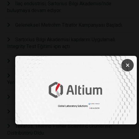
İlaç endüstrisi, Sartorius Bilgi Akademisi’nde
buluşmaya devam ediyor.
Geleneksel Metrohm Titratör Kampanyası Başladı.
Sartorius Bilgi Akademisi kapılarını Uygulamalı
Integrity Test Eğitimi için açtı.
OMNIS NIRS - Laboratuvarınızda İyi Titreşimler
×
Ant Teknik ve Thermo Fisher Scientific İş Birliğinde
Yeni Stratejik Ortaklık ve Yeni Ürün Portföyü
Drogsan İlaçları’ndan Otizm Farkındalığına “İlgi”
En Çok Ülkeye İhracat Yapan Firma; Nüve
Tekafos, Thermo Fisher Scientific Ürünlerinin
Distribütörü Oldu.