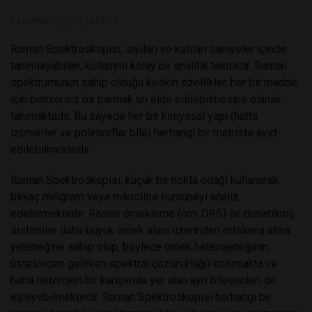
24 MAYIS 2021, PAZARTESI
Raman Spektroskopisi, sıvıları ve katıları saniyeler içinde
tanımlayabilen, kullanımı kolay bir analitik tekniktir. Raman
spektrumunun sahip olduğu keskin özellikler, her bir madde
için benzersiz bir parmak izi elde edilebilmesine olanak
tanımaktadır. Bu sayede her bir kimyasal yapı (hatta
izomerler ve polimorflar bile) herhangi bir matriste ayırt
edilebilmektedir.
Raman Spektroskopisi, küçük bir nokta odağı kullanarak
birkaç miligram veya mikrolitre numuneyi analiz
edebilmektedir. Raster örnekleme (örn. ORS) ile donatılmış
sistemler daha büyük örnek alanı üzerinden ortalama alma
yeteneğine sahip olup, böylece örnek heterojenliğinin
üstesinden gelirken spektral çözünürlüğü korumakta ve
hatta heterojen bir karışımda yer alan ayrı bileşenleri de
eşleyebilmektedir. Raman Spektroskopisi herhangi bir