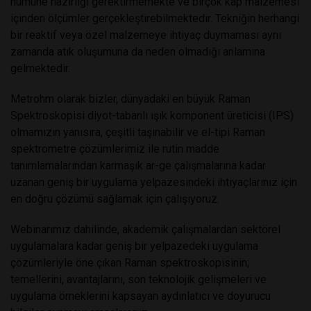
numune hazırlığı gerektirmemekte ve birçok kap malzemesi
içinden ölçümler gerçekleştirebilmektedir. Tekniğin herhangi
bir reaktif veya özel malzemeye ihtiyaç duymaması aynı
zamanda atık oluşumuna da neden olmadığı anlamına
gelmektedir.
Metrohm olarak bizler, dünyadaki en büyük Raman
Spektroskopisi diyot-tabanlı ışık komponent üreticisi (IPS)
olmamızın yanısıra, çeşitli taşınabilir ve el-tipi Raman
spektrometre çözümlerimiz ile rutin madde
tanımlamalarından karmaşık ar-ge çalışmalarına kadar
uzanan geniş bir uygulama yelpazesindeki ihtiyaçlarınız için
en doğru çözümü sağlamak için çalışıyoruz.
Webinarımız dahilinde, akademik çalışmalardan sektörel
uygulamalara kadar geniş bir yelpazedeki uygulama
çözümleriyle öne çıkan Raman spektroskopisinin;
temellerini, avantajlarını, son teknolojik gelişmeleri ve
uygulama örneklerini kapsayan aydınlatıcı ve doyurucu