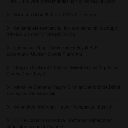
TRUSTLIFE yerli Alzheimer ilacı için klinik başvuru yaptı
Sartorius Cubis® II artık OMNIS'e entegre
Gelişmiş element analizi için son teknoloji Kuadrupol
ICP-MS olan SPECTROGREEN MS
Labmarker Shop: Türkiye’nin En Büyük B2B
Laboratuvar Ürünleri Sipariş Platformu
Drogsan İlaçları, 47. İstanbul Maratonu’nda “Eğitim ve
Gelecek” için Koştu!
Merck ve Siemens, Yaşam Bilimleri Sektöründe Dijital
Dönüşümü Hızlandıracak
Geleneksel Metrohm Titratör Kampanyası Başladı.
INTERLAB’tan Laboratuvar Sektörüne Dijital Atılım:
shop.interlab.com.tr Yayında!