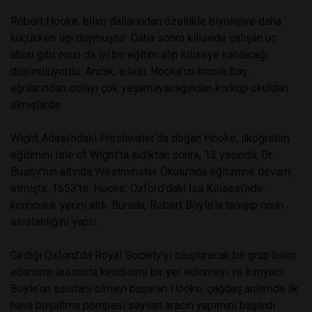
Robert Hooke, bilim dallarından özellikle biyolojiye daha
küçükken ilgi duymuştur. Daha sonra kilisede çalışan üç
abisi gibi onun da iyi bir eğitim alıp kiliseye katılacağı
düşünülüyordu. Ancak, ailesi, Hooke’un kronik baş
ağrılarından dolayı çok yaşamayacağından korkup okuldan
almışlardır.
Wight Adası’ndaki Freshwater’da doğan Hooke, ilköğretim
eğitimini Isle of Wight’ta aldıktan sonra, 13 yaşında, Dr.
Busby’nin altında Westminster Okulu’nda eğitimine devam
etmiştir. 1653’te, Hooke, Oxford’daki İsa Kilisesi’nde
koroculuk yerini aldı. Burada, Robert Boyle’la tanışıp onun
asistanlığını yaptı.
Girdiği Oxford’da Royal Society’yi oluşturacak bir grup bilim
adamının arasında kendisine bir yer edinmeyi ve kimyacı
Boyle’un asistanı olmayı başaran Hooke, çağdaş anlamda ilk
hava boşaltma pompası sayılan aracın yapımını başardı.