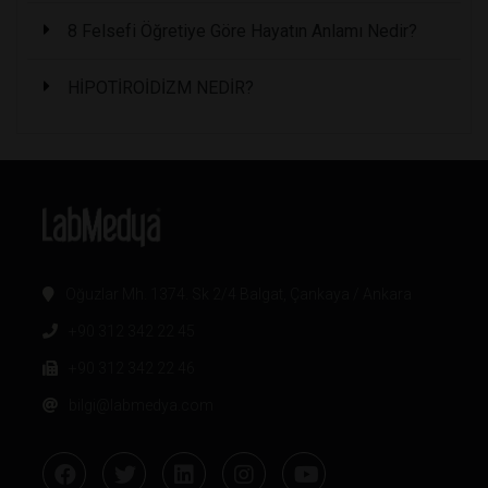
8 Felsefi Öğretiye Göre Hayatın Anlamı Nedir?
HİPOTİROİDİZM NEDİR?
Oğuzlar Mh. 1374. Sk 2/4 Balgat, Çankaya / Ankara
+90 312 342 22 45
+90 312 342 22 46
bilgi@labmedya.com