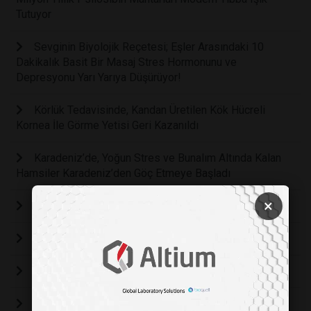
Tutuyor
Sevginin Biyolojik Reçetesi; Eşler Arasındaki 10
Dakikalık Basit Bir Masaj Stres Hormonunu ve
Depresyonu Yarı Yarıya Düşürüyor!
Körlük Tedavisinde, Kandan Üretilen Kök Hücreli
Kornea İle Görme Yetisi Geri Kazanıldı
Karadeniz’de, Yoğun Stres ve Bunalım Altında Kalan
Hamsiler Karadeniz’den Göç Etmeye Başladı
×
YAPAY ZEKA DESTEKLİ SANAL LABORATUVAR
BİRLİKTE BÜYÜDÜĞÜMÜZ 15. YILIMIZ!
Cleanzone 2024: Temiz odalarla geleceğe doğru
Yapay Zeka Arkadaşa Mesaj Yazmada Yardımcı