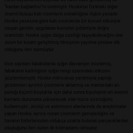
“kardan bağlantısı”nı üretmiştir. Hooke’un fizikteki diğer
önemli buluşu katı cisimlerin esnekliğine ilişkin yasadır.
Hooke yasasına göre katı cisimlerde bir kuvvet etkisiyle
oluşan gerilim, uygulanan kuvvetin şiddetiyle doğru
orantılıdır. Hooke ışığın dalga özelliği taşıyabileceğini öne
süren bir kuram geliştirmiş titreşimin yayılma yönüne dik
olduğunu ileri sürmüştür.
İnce saydam tabakalarda ışığın davranışın incelemiş,
tabakanın kalınlığının ışığın rengi üzerindeki etkisini
gözlemlemiştir. Hooke mikroskop yardımıyla yaptığı
gözlemleri ayrıntılı çizimlerle aktarmış ve mantardaki arı
peteği biçimli boşluklar için daha sonra biyolojinin en önemli
kavramı durumuna yükselecek olan hücre sözcüğünü
kullanmıştır. Jeoloji ve astronomi alanlarında da araştırmalar
yapan Hooke, ayrıca ısınan cisimlerin genişlediğini ve
havanın birbirlerinden oldukça uzakta bulunan parçacıklardan
oluştuğunu ileri süren ilk bilimadamı olmuştur.