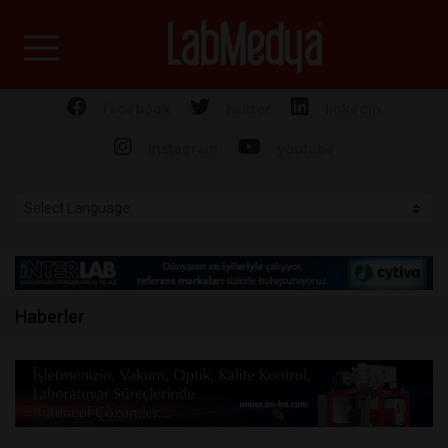
Labmedya - Laboratuv
facebook
twitter
linkedin
instagram
youtube
Haberler