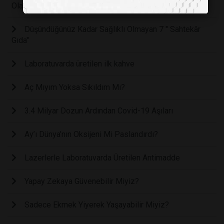
Olabilir, Ama Yapmayın
Düşündüğünüz Kadar Sağlıklı Olmayan 7 " Sahtekâr
Gıda"
Laboratuvarda üretilen ilk kahve
Aç Mıyım Yoksa Sıkıldım Mı?
3.4 Milyar Dozun Ardından Covid-19 Aşıları
Ay’ı Dünya’nın Oksijeni Mi Paslandırdı?
Lazerlerle Laboratuvarda Üretilen Antimadde
Yapay Zekaya Güvenebilir Miyiz?
Sadece Ekmek Yiyerek Yaşayabilir Miyiz?