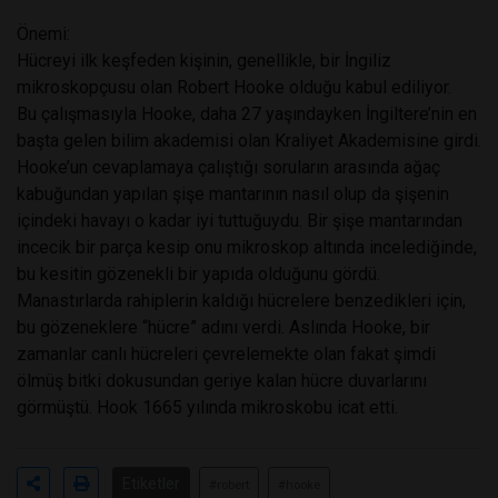
Önemi:
Hücreyi ilk keşfeden kişinin, genellikle, bir İngiliz
mikroskopçusu olan Robert Hooke olduğu kabul ediliyor.
Bu çalışmasıyla Hooke, daha 27 yaşındayken İngiltere’nin en
başta gelen bilim akademisi olan Kraliyet Akademisine girdi.
Hooke’un cevaplamaya çalıştığı soruların arasında ağaç
kabuğundan yapılan şişe mantarının nasıl olup da şişenin
içindeki havayı o kadar iyi tuttuğuydu. Bir şişe mantarından
incecik bir parça kesip onu mikroskop altında incelediğinde,
bu kesitin gözenekli bir yapıda olduğunu gördü.
Manastırlarda rahiplerin kaldığı hücrelere benzedikleri için,
bu gözeneklere “hücre” adını verdi. Aslında Hooke, bir
zamanlar canlı hücreleri çevrelemekte olan fakat şimdi
ölmüş bitki dokusundan geriye kalan hücre duvarlarını
görmüştü. Hook 1665 yılında mikroskobu icat etti.
Etiketler
#robert
#hooke