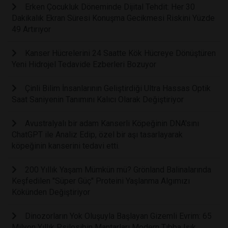
Erken Çocukluk Döneminde Dijital Tehdit: Her 30
Dakikalık Ekran Süresi Konuşma Gecikmesi Riskini Yüzde
49 Artırıyor
Kanser Hücrelerini 24 Saatte Kök Hücreye Dönüştüren
Yeni Hidrojel Tedavide Ezberleri Bozuyor
Çinli Bilim İnsanlarının Geliştirdiği Ultra Hassas Optik
Saat Saniyenin Tanımını Kalıcı Olarak Değiştiriyor
Avustralyalı bir adam Kanserli Köpeğinin DNA'sını
ChatGPT ile Analiz Edip, özel bir aşı tasarlayarak
köpeğinin kanserini tedavi etti.
200 Yıllık Yaşam Mümkün mü? Grönland Balinalarında
Keşfedilen "Süper Güç" Proteini Yaşlanma Algımızı
Kökünden Değiştiriyor
Dinozorların Yok Oluşuyla Başlayan Gizemli Evrim: 65
Milyon Yıllık Psilosibin Mantarları Modern Tıbba Işık