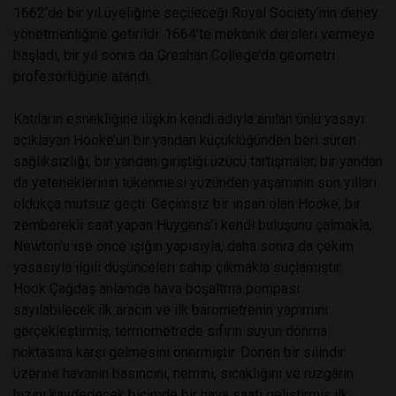
1662’de bir yıl üyeliğine seçileceği Royal Society’nin deney
yönetmenliğine getirildi. 1664’te mekanik dersleri vermeye
başladı, bir yıl sonra da Greshan College’da geometri
profesörlüğüne atandı.
Katıların esnekliğine ilişkin kendi adıyla anılan ünlü yasayı
açıklayan Hooke’un bir yandan küçüklüğünden beri süren
sağlıksızlığı, bir yandan giriştiği üzücü tartışmalar, bir yandan
da yeteneklerinin tükenmesi yüzünden yaşamının son yılları
oldukça mutsuz geçti. Geçimsiz bir insan olan Hooke, bir
zemberekli saat yapan Huygens’i kendi buluşunu çalmakla,
Newton’u ise önce ışığın yapısıyla, daha sonra da çekim
yasasıyla ilgili düşünceleri sahip çıkmakla suçlamıştır.
Hook Çağdaş anlamda hava boşaltma pompası
sayılabilecek ilk aracın ve ilk barometrenin yapımını
gerçekleştirmiş, termometrede sıfırın suyun donma
noktasına karşı gelmesini önermiştir. Dönen bir silindir
üzerine havanın basıncını, nemini, sıcaklığını ve rüzgârın
hızını kaydedecek biçimde bir hava saati geliştirmiş ilk