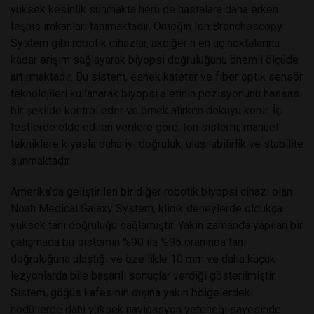
yüksek kesinlik sunmakta hem de hastalara daha erken
teşhis imkanları tanımaktadır. Örneğin Ion Bronchoscopy
System gibi robotik cihazlar, akciğerin en uç noktalarına
kadar erişim sağlayarak biyopsi doğruluğunu önemli ölçüde
artırmaktadır. Bu sistem, esnek kateter ve fiber optik sensör
teknolojileri kullanarak biyopsi aletinin pozisyonunu hassas
bir şekilde kontrol eder ve örnek alırken dokuyu korur. İç
testlerde elde edilen verilere göre, Ion sistemi, manuel
tekniklere kıyasla daha iyi doğruluk, ulaşılabilirlik ve stabilite
sunmaktadır.
Amerika'da geliştirilen bir diğer robotik biyopsi cihazı olan
Noah Medical Galaxy System, klinik deneylerde oldukça
yüksek tanı doğruluğu sağlamıştır. Yakın zamanda yapılan bir
çalışmada bu sistemin %90 ila %95 oranında tanı
doğruluğuna ulaştığı ve özellikle 10 mm ve daha küçük
lezyonlarda bile başarılı sonuçlar verdiği gösterilmiştir.
Sistem, göğüs kafesinin dışına yakın bölgelerdeki
nodüllerde dahi yüksek navigasyon yeteneği sayesinde