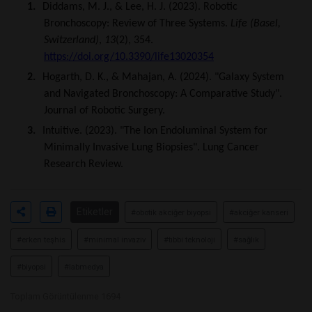
1.
Diddams, M. J., & Lee, H. J. (2023). Robotic
Bronchoscopy: Review of Three Systems.
Life (Basel,
Switzerland)
,
13
(2), 354.
https://doi.org/10.3390/life13020354
2.
Hogarth, D. K., & Mahajan, A. (2024). "Galaxy System
and Navigated Bronchoscopy: A Comparative Study".
Journal of Robotic Surgery.
3.
Intuitive. (2023). "The Ion Endoluminal System for
Minimally Invasive Lung Biopsies". Lung Cancer
Research Review.
Etiketler
#obotik akciğer biyopsi
#akciğer kanseri
#erken teşhis
#minimal invaziv
#tıbbi teknoloji
#sağlık
#biyopsi
#labmedya
Toplam Görüntülenme 1694