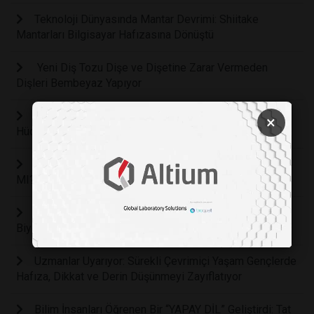
Teknoloji Dünyasında Mantar Devrimi: Shiitake
Mantarları Bilgisayar Hafızasına Dönüştü
Yeni Diş Tozu Dişe ve Dişetine Zarar Vermeden
Dişleri Bembeyaz Yapıyor
Alzheimer’a Son Verecek Çığır Açan Gelişme: Beyin
×
Hücreleri Plakları Temizlemek İçin Yeniden Programlandı
LEGO 'AKILLI' BLOKLAR OYUNUN RUHUNA AYKIRI
MI?
İnsan Beyin Hücreleri Doom Oynamayı Öğrendi:
Biyolojik Bilgisayarlarda Yeni Dönem
Uzmanlar Uyarıyor: Sürekli Çevrimiçi Yaşam Gençlerde
Hafıza, Dikkat ve Derin Düşünmeyi Zayıflatıyor
Bilim İnsanları Öğrenen Bir “YAPAY DİL” Geliştirdi: Tat