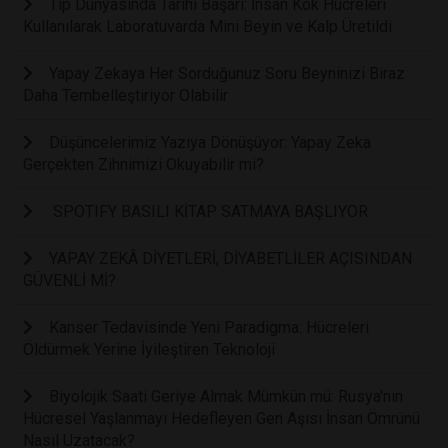
Tıp Dünyasında Tarihi Başarı: İnsan Kök Hücreleri
Kullanılarak Laboratuvarda Mini Beyin ve Kalp Üretildi
Yapay Zekaya Her Sorduğunuz Soru Beyninizi Biraz
Daha Tembelleştiriyor Olabilir
Düşüncelerimiz Yazıya Dönüşüyor: Yapay Zeka
Gerçekten Zihnimizi Okuyabilir mi?
SPOTIFY BASILI KİTAP SATMAYA BAŞLIYOR
YAPAY ZEKÂ DİYETLERİ, DİYABETLİLER AÇISINDAN
GÜVENLİ Mİ?
Kanser Tedavisinde Yeni Paradigma: Hücreleri
Öldürmek Yerine İyileştiren Teknoloji
Biyolojik Saati Geriye Almak Mümkün mü: Rusya'nın
Hücresel Yaşlanmayı Hedefleyen Gen Aşısı İnsan Ömrünü
Nasıl Uzatacak?