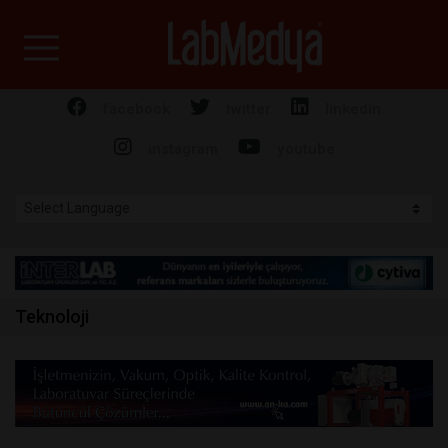
Labmedya - Laboratuv
facebook
twitter
linkedin
instagram
youtube
Teknoloji