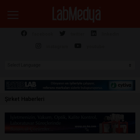
Labmedya - Laboratuv
facebook
twitter
linkedin
instagram
youtube
Şirket Haberleri