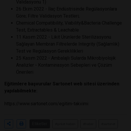
Validasyonu 1)
26 Ekim 2022 - İlaç Endüstrisinde Regülasyonlara
Göre; Filtre Validasyon Testleri;
Chemical Compatibility, Viability&Bacteria Challenge
Test, Extractables & Leachable
11 Kasım 2022 - Likit Ürünlerde Sterilizasyonu
Sağlayan Membran Filtrelerde Integrity (Sağlamlık)
Test ve Regülasyon Gereklilikleri
25 Kasım 2022 - Ambalajlı Sularda Mikrobiyolojik
Analizler - Kontaminasyon Sebepleri ve Çözüm
Önerileri
Eğitimlere başvurular Sartonet web sitesi üzerinden
yapılabilmekte:
https://www.sartonet.com/egitim-takvimi
Etiketler
#şirket haberi
#haber
#sartonet