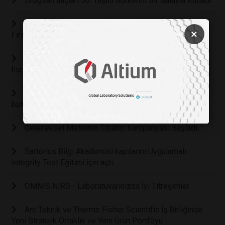
Drogsan İlaçları 50. Yaşını Görkemli Bir Galayla Kutladı
Drogsan İlaçları, 46. İstanbul Maratonu’nda “Eğitimde
×
Fırsat Eşitliği” İçin Koştu!
Sartorius Bilgi Akademisi’nde bilgi paylaşımı tüm
hızıyla devam ediyor
İlaç endüstrisi, Sartorius Bilgi Akademisi’nde
buluşmaya devam ediyor.
Geleneksel Metrohm Titratör Kampanyası Başladı.
Sartorius Bilgi Akademisi kapılarını Uygulamalı
Integrity Test Eğitimi için açtı.
OMNIS NIRS - Laboratuvarınızda İyi Titreşimler
Ant Teknik ve Thermo Fisher Scientific İş Birliğinde
Yeni Stratejik Ortaklık ve Yeni Ürün Portföyü