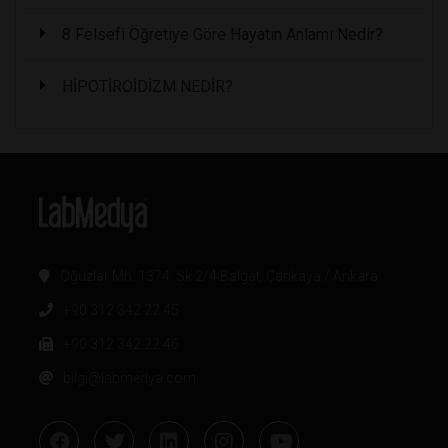
8 Felsefi Öğretiye Göre Hayatın Anlamı Nedir?
HİPOTİROİDİZM NEDİR?
Oğuzlar Mh. 1374. Sk 2/4 Balgat, Çankaya / Ankara
+90 312 342 22 45
+90 312 342 22 46
bilgi@labmedya.com